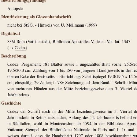
Beschreibungsgrundlage
Autopsie
Identifizierung als Glossenhandschrift
nicht bei StSG. - Hinweis von U. Möllmann (1999)
Digitalisat
836i
Rom (Vatikanstadt), Biblioteca Apostolica Vaticana Vat. lat. 1347
(→
Codex
)
Beschreibung
Codex; Pergament; 181 Blätter sowie 1 ungezähltes Blatt vorne; 25,5/2
19,5/20,0 cm; Zählung von 1 bis 180 von jüngerer Hand jeweils in der re
oberen Ecke der Rectoseite. - Einrichtung: Schriftspiegel 19,0/19,5 x 14,5
cm; einspaltig; 29 Zeilen; f. 78v Zeichnung auf dem Rand. - Schrift: Min
von mehreren Händen aus der Mitte beziehungsweise dem 3. Viertel d
Jahrhunderts.
Geschichte
Codex der Schrift nach in der Mitte beziehungsweise im 3. Viertel d
Jahrhunderts in Reims entstanden; Anfang des 11. Jahrhunderts befand er
in Süditalien, wohl in Montecassino, ab 1594 in der Biblioteca Apost
Vaticana; Stempel der Bibliothèque Nationale in Paris auf f. 1r und
weisen darauf, dass die Handschrift 1797 oder 1808 beschlagnahmt w