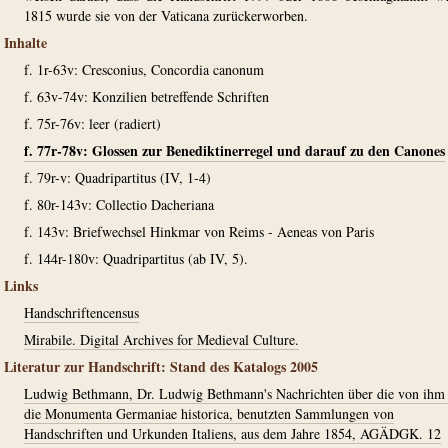
1815 wurde sie von der Vaticana zurückerworben.
Inhalte
f. 1r-63v: Cresconius, Concordia canonum
f. 63v-74v: Konzilien betreffende Schriften
f. 75r-76v: leer (radiert)
f. 77r-78v: Glossen zur Benediktinerregel und darauf zu den Canones
f. 79r-v: Quadripartitus (IV, 1-4)
f. 80r-143v: Collectio Dacheriana
f. 143v: Briefwechsel Hinkmar von Reims - Aeneas von Paris
f. 144r-180v: Quadripartitus (ab IV, 5).
Links
Handschriftencensus
Mirabile. Digital Archives for Medieval Culture.
Literatur zur Handschrift: Stand des Katalogs 2005
Ludwig Bethmann, Dr. Ludwig Bethmann's Nachrichten über die von ihm 
die Monumenta Germaniae historica, benutzten Sammlungen von
Handschriften und Urkunden Italiens, aus dem Jahre 1854, AGÄDGK. 12