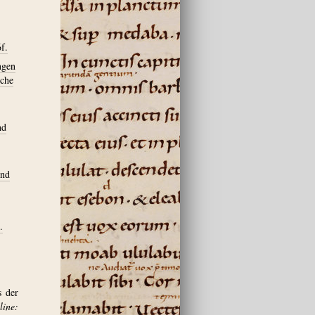
f.
ngen
sche
nd
und
.
s der
ine: