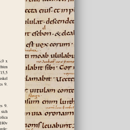
6,0 x
chten
/15,5
uskel
es 9.
es 9.
 sich
olica
 180v
urde;