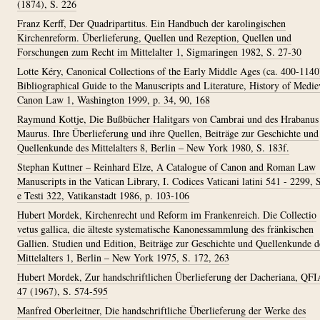
(1874), S. 226
Franz Kerff, Der Quadripartitus. Ein Handbuch der karolingischen
Kirchenreform. Überlieferung, Quellen und Rezeption, Quellen und
Forschungen zum Recht im Mittelalter 1, Sigmaringen 1982, S. 27-30
Lotte Kéry, Canonical Collections of the Early Middle Ages (ca. 400-1140
Bibliographical Guide to the Manuscripts and Literature, History of Medie
Canon Law 1, Washington 1999, p. 34, 90, 168
Raymund Kottje, Die Bußbücher Halitgars von Cambrai und des Hrabanus
Maurus. Ihre Überlieferung und ihre Quellen, Beiträge zur Geschichte und
Quellenkunde des Mittelalters 8, Berlin – New York 1980, S. 183f.
Stephan Kuttner – Reinhard Elze, A Catalogue of Canon and Roman Law
Manuscripts in the Vatican Library, I. Codices Vaticani latini 541 - 2299, 
e Testi 322, Vatikanstadt 1986, p. 103-106
Hubert Mordek, Kirchenrecht und Reform im Frankenreich. Die Collectio
vetus gallica, die älteste systematische Kanonessammlung des fränkischen
Gallien. Studien und Edition, Beiträge zur Geschichte und Quellenkunde d
Mittelalters 1, Berlin – New York 1975, S. 172, 263
Hubert Mordek, Zur handschriftlichen Überlieferung der Dacheriana, QF
47 (1967), S. 574-595
Manfred Oberleitner, Die handschriftliche Überlieferung der Werke des