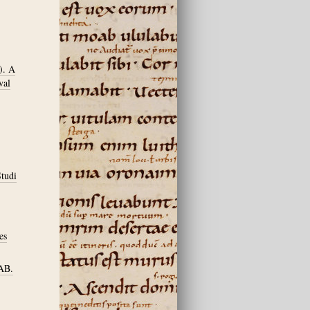
). A
val
Studi
es
IAB.