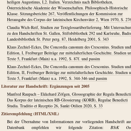
heiligen Augustinus, I,2. Italien. Verzeichnis nach Bibliotheken,
Österreichische Akademie der Wissenschaften. Philosophisch-Historische
Klasse. Sitzungsberichte 267, Veröffentlichungen der Kommission zur
Herausgabe des Corpus der lateinischen Kirchenväter 2, Wien 1970, S. 276
Claudia Wich-Reif, Studien zur Textglossarüberlieferung. Mit Untersuchu
zu den Handschriften St. Gallen, Stiftsbibliothek 292 und Karlsruhe, Badi
Landesbibliothek St. Peter perg. 87, Heidelberg 2001, S. 343
Klaus Zechiel-Eckes, Die Concordia canonum des Cresconius. Studien und
Edition, I, Freiburger Beiträge zur mittelalterlichen Geschichte. Studien u
Texte 5, Frankfurt (Main) u.a. 1992, S. 87f. und passim
Klaus Zechiel-Eckes, Die Concordia canonum des Cresconius. Studien und
Edition, II, Freiburger Beiträge zur mittelalterlichen Geschichte. Studien 
Texte 5, Frankfurt (Main) u.a. 1992, S. 344-346 und passim
Literatur zur Handschrift: Ergänzungen seit 2005
Manfred Raupach – Ekkehard Zöfgen, Glossographie der Regula Benedicti
Das Korpus der lateinischen RB-Glossierung (KORB), Regulae Benedicti
Studia. Traditio et Receptio 26, Sankt Otilien 2020, S. 33
Zitierempfehlung (HTML/XML)
Bei der Übernahme von Informationen zur vorliegenden Handschrift au
Datenbank empfehlen wir folgende Zitation:
BStK Onl