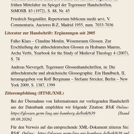
frühen Mittelalter im Spiegel der Tegernseer Handschriften,
StMOSB. 83 (1972), S. 88, Nr. 45
Friedrich Stegmüller, Repertorium biblicum medii aevi, V.
Commentaria. Auctores R-Z, Madrid 1955, num. 7033-7036
Literatur zur Handschrift: Ergänzungen seit 2005
Falko Klaes – Claudine Moulin, Wissensraum Glossen. Zur
Erschließung der althochdeutschen Glossen zu Hrabanus Maurus,
Archa Verbi, Yearbook for the Study of Medieval Theology 4 (2007),
S. 78
Andreas Nievergelt, Tegernseer Glossenhandschriften, in: Die
althochdeutsche und altsächsische Glossographie. Ein Handbuch, II,
herausgegeben von Rolf Bergmann – Stefanie Stricker, Berlin – New
York 2009, S. 1387, 1399
Zitierempfehlung (HTML/XML)
Bei der Übernahme von Informationen zur vorliegenden Handschrift
aus der Datenbank empfehlen wir folgende Zitation:
BStK Online:
https://glossen.germ-ling.uni-bamberg.de/bstk/639
[Stand
08.08.2026].
Für den Verweis auf das entsprechende XML-Dokument zitieren Sie:
BStK Online:
https://glossen.germ-ling.uni-bamberg.de/bstk/639.xml