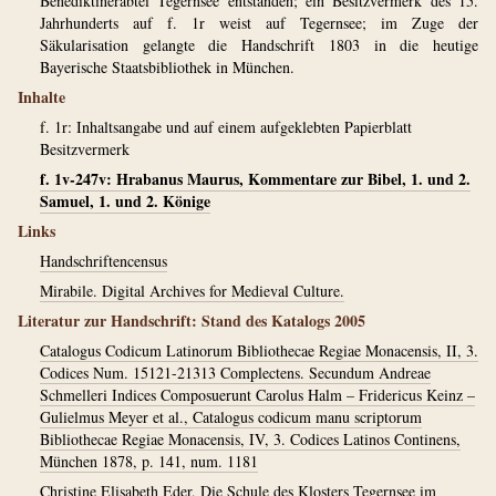
Benediktinerabtei Tegernsee entstanden; ein Besitzvermerk des 15.
Jahrhunderts auf f. 1r weist auf Tegernsee; im Zuge der
Säkularisation gelangte die Handschrift 1803 in die heutige
Bayerische Staatsbibliothek in München.
Inhalte
f. 1r: Inhaltsangabe und auf einem aufgeklebten Papierblatt
Besitzvermerk
f. 1v-247v: Hrabanus Maurus, Kommentare zur Bibel, 1. und 2.
Samuel, 1. und 2. Könige
Links
Handschriftencensus
Mirabile. Digital Archives for Medieval Culture.
Literatur zur Handschrift: Stand des Katalogs 2005
Catalogus Codicum Latinorum Bibliothecae Regiae Monacensis, II, 3.
Codices Num. 15121-21313 Complectens. Secundum Andreae
Schmelleri Indices Composuerunt Carolus Halm – Fridericus Keinz –
Gulielmus Meyer et al., Catalogus codicum manu scriptorum
Bibliothecae Regiae Monacensis, IV, 3. Codices Latinos Continens,
München 1878, p. 141, num. 1181
Christine Elisabeth Eder, Die Schule des Klosters Tegernsee im