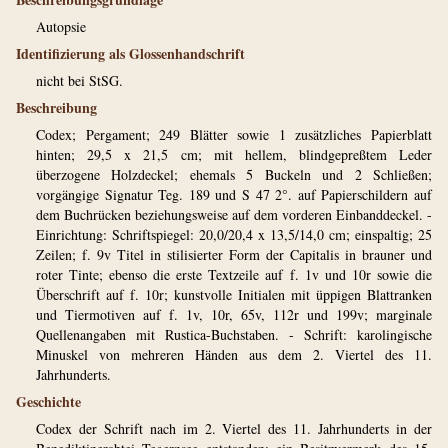
Autopsie
Identifizierung als Glossenhandschrift
nicht bei StSG.
Beschreibung
Codex; Pergament; 249 Blätter sowie 1 zusätzliches Papierblatt
hinten; 29,5 x 21,5 cm; mit hellem, blindgepreßtem Leder
überzogene Holzdeckel; ehemals 5 Buckeln und 2 Schließen;
vorgängige Signatur Teg. 189 und S 47 2°. auf Papierschildern auf
dem Buchrücken beziehungsweise auf dem vorderen Einbanddeckel. -
Einrichtung: Schriftspiegel: 20,0/20,4 x 13,5/14,0 cm; einspaltig; 25
Zeilen; f. 9v Titel in stilisierter Form der Capitalis in brauner und
roter Tinte; ebenso die erste Textzeile auf f. 1v und 10r sowie die
Überschrift auf f. 10r; kunstvolle Initialen mit üppigen Blattranken
und Tiermotiven auf f. 1v, 10r, 65v, 112r und 199v; marginale
Quellenangaben mit Rustica-Buchstaben. - Schrift: karolingische
Minuskel von mehreren Händen aus dem 2. Viertel des 11.
Jahrhunderts.
Geschichte
Codex der Schrift nach im 2. Viertel des 11. Jahrhunderts in der