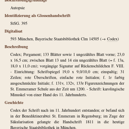
Autopsie
Identifizierung als Glossenhandschrift
StSG. 395
Digitalisat
593
München, Bayerische Staatsbibliothek Clm 14505 (→
Codex
)
Beschreibung
Codex; Pergament; 133 Blätter sowie 1 ungezähltes Blatt vorne; 23,0
x 16,5 cm; zwischen Blatt 13 und 14 ein ungezähltes Blatt (= f. 13a,
18,0 x 11,0 cm); vorgängige Signatur auf Rückenschildchen F. VIII.
- Einrichtung: Schriftspiegel 19,0 x 9,0/10,0 cm; einspaltig; 31
Zeilen; rote Überschriften, einfache rote Initialen; f. 1r farbig
ausgeschmückte Initiale; f. 131v, 132v, 133r Figurenzeichnungen der
St. Emmeramer Schule aus der Zeit um 1200. - Schrift: karolingische
Minuskel von einer Hand des 11. Jahrhunderts.
Geschichte
Codex der Schrift nach im 11. Jahrhundert entstanden; er befand sich
in der Benediktinerabtei St. Emmeram in Regensburg; im Zuge der
Säkularisation gelangte die Handschrift 1811 in die heutige
Bayerische Staatsbibliothek in München.