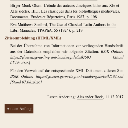
Birger Munk Olsen, L'étude des auteurs classiques latins aux XIe et
XIIe siècles, III,1. Les classiques dans les bibliothèques médiévales,
Documents, Études et Répertoires, Paris 1987, p. 198
Eva Matthews Sanford, The Use of Classical Latin Authors in the
Libri Manuales, TPAPhA. 55 (1924), p. 219
Zitierempfehlung (HTML/XML)
Bei der Übernahme von Informationen zur vorliegenden Handschrift
aus der Datenbank empfehlen wir folgende Zitation:
BStK Online:
https://glossen.germ-ling.uni-bamberg.de/bstk/593
[Stand
07.08.2026].
Für den Verweis auf das entsprechende XML-Dokument zitieren Sie:
BStK Online:
https://glossen.germ-ling.uni-bamberg.de/bstk/593.xml
[Stand 07.08.2026].
Letzte Änderung:
Alexander Bock
, 11.12.2017
An den Anfang