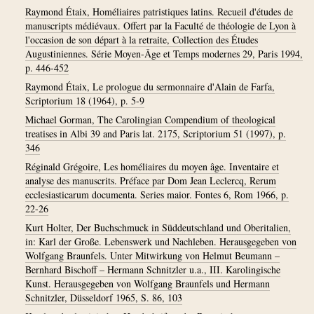
Raymond Étaix, Homéliaires patristiques latins. Recueil d'études de
manuscripts médiévaux. Offert par la Faculté de théologie de Lyon à
l'occasion de son départ à la retraite, Collection des Études
Augustiniennes. Série Moyen-Âge et Temps modernes 29, Paris 1994,
p. 446-452
Raymond Étaix, Le prologue du sermonnaire d'Alain de Farfa,
Scriptorium 18 (1964), p. 5-9
Michael Gorman, The Carolingian Compendium of theological
treatises in Albi 39 and Paris lat. 2175, Scriptorium 51 (1997), p.
346
Réginald Grégoire, Les homéliaires du moyen âge. Inventaire et
analyse des manuscrits. Préface par Dom Jean Leclercq, Rerum
ecclesiasticarum documenta. Series maior. Fontes 6, Rom 1966, p.
22-26
Kurt Holter, Der Buchschmuck in Süddeutschland und Oberitalien,
in: Karl der Große. Lebenswerk und Nachleben. Herausgegeben von
Wolfgang Braunfels. Unter Mitwirkung von Helmut Beumann –
Bernhard Bischoff – Hermann Schnitzler u.a., III. Karolingische
Kunst. Herausgegeben von Wolfgang Braunfels und Hermann
Schnitzler, Düsseldorf 1965, S. 86, 103