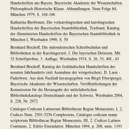
Handschriften aus Bayern, Bayerische Akademie der Wissenschaften.
Philosophisch-Historische Klasse. Abhandlungen. Neue Folge 84,
München 1979, S. 104-106
Katharina Bierbrauer, Die vorkarolingischen und karolingischen
Handschriften der Bayerischen Staatsbibliothek, Textband, Katalog
der illuminierten Handschriften der Bayerischen Staatsbibliothek in
München I, Wiesbaden 1990, S. 50
Bernhard Bischoff, Die südostdeutschen Schreibschulen und
Bibliotheken in der Karolingerzeit, I. Die bayrischen Diözesen. Mit
32 Schriftproben, 3. Auflage, Wiesbaden 1974, S. 26, 33, 40f., 43
Bernhard Bischoff, Katalog der festländischen Handschriften des
neunten Jahrhunderts (mit Ausnahme der wisigotischen), II. Laon -
Paderborn. Aus dem Nachlaß herausgegeben von Birgit Ebersperger,
Bayerische Akademie der Wissenschaften. Veröffentlichungen der
Kommission für die Herausgabe der mittelalterlichen
Bibliothekskataloge Deutschlands und der Schweiz, Wiesbaden 2004,
S. 228, Nr. 2972
Catalogus Codicum Latinorum Bibliothecae Regiae Monacensis, I, 2.
Codices Num. 2501-5256 Complectens, Catalogus codicum manu
scriptorum Bibliothecae Regiae Monacensis, III, 2. Codices Latinos
Continens, 2. Editio Emendatior, München 1894, p. 208, num. 1191