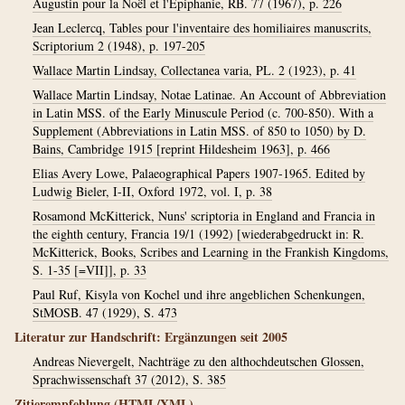
Augustin pour la Noël et l'Épiphanie, RB. 77 (1967), p. 226
Jean Leclercq, Tables pour l'inventaire des homiliaires manuscrits,
Scriptorium 2 (1948), p. 197-205
Wallace Martin Lindsay, Collectanea varia, PL. 2 (1923), p. 41
Wallace Martin Lindsay, Notae Latinae. An Account of Abbreviation
in Latin MSS. of the Early Minuscule Period (c. 700-850). With a
Supplement (Abbreviations in Latin MSS. of 850 to 1050) by D.
Bains, Cambridge 1915 [reprint Hildesheim 1963], p. 466
Elias Avery Lowe, Palaeographical Papers 1907-1965. Edited by
Ludwig Bieler, I-II, Oxford 1972, vol. I, p. 38
Rosamond McKitterick, Nuns' scriptoria in England and Francia in
the eighth century, Francia 19/1 (1992) [wiederabgedruckt in: R.
McKitterick, Books, Scribes and Learning in the Frankish Kingdoms,
S. 1-35 [=VII]], p. 33
Paul Ruf, Kisyla von Kochel und ihre angeblichen Schenkungen,
StMOSB. 47 (1929), S. 473
Literatur zur Handschrift: Ergänzungen seit 2005
Andreas Nievergelt, Nachträge zu den althochdeutschen Glossen,
Sprachwissenschaft 37 (2012), S. 385
Zitierempfehlung (HTML/XML)