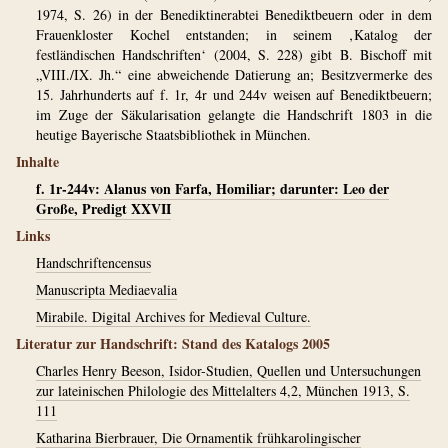
1974, S. 26) in der Benediktinerabtei Benediktbeuern oder in dem
Frauenkloster Kochel entstanden; in seinem ‚Katalog der
festländischen Handschriften‘ (2004, S. 228) gibt B. Bischoff mit
„VIII./IX. Jh.“ eine abweichende Datierung an; Besitzvermerke des
15. Jahrhunderts auf f. 1r, 4r und 244v weisen auf Benediktbeuern;
im Zuge der Säkularisation gelangte die Handschrift 1803 in die
heutige Bayerische Staatsbibliothek in München.
Inhalte
f. 1r-244v: Alanus von Farfa, Homiliar; darunter: Leo der
Große, Predigt XXVII
Links
Handschriftencensus
Manuscripta Mediaevalia
Mirabile. Digital Archives for Medieval Culture.
Literatur zur Handschrift: Stand des Katalogs 2005
Charles Henry Beeson, Isidor-Studien, Quellen und Untersuchungen
zur lateinischen Philologie des Mittelalters 4,2, München 1913, S.
111
Katharina Bierbrauer, Die Ornamentik frühkarolingischer