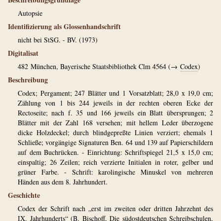
Autopsie
Identifizierung als Glossenhandschrift
nicht bei StSG. - BV. (1973)
Digitalisat
482
München, Bayerische Staatsbibliothek Clm 4564 (→
Codex
)
Beschreibung
Codex; Pergament; 247 Blätter und 1 Vorsatzblatt; 28,0 x 19,0 cm;
Zählung von 1 bis 244 jeweils in der rechten oberen Ecke der
Rectoseite; nach f. 35 und 166 jeweils ein Blatt übersprungen; 2
Blätter mit der Zahl 168 versehen; mit hellem Leder überzogene
dicke Holzdeckel; durch blindgepreßte Linien verziert; ehemals 1
Schließe; vorgängige Signaturen Ben. 64 und 139 auf Papierschildern
auf dem Buchrücken. - Einrichtung: Schriftspiegel 21,5 x 15,0 cm;
einspaltig; 26 Zeilen; reich verzierte Initialen in roter, gelber und
grüner Farbe. - Schrift: karolingische Minuskel von mehreren
Händen aus dem 8. Jahrhundert.
Geschichte
Codex der Schrift nach „erst im zweiten oder dritten Jahrzehnt des
IX. Jahrhunderts“ (B. Bischoff, Die südostdeutschen Schreibschulen,