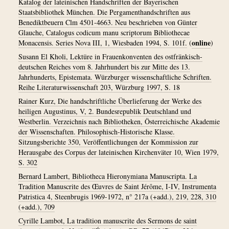
Katalog der lateinischen Handschriften der Bayerischen
Staatsbibliothek München. Die Pergamenthandschriften aus
Benediktbeuern Clm 4501-4663. Neu beschrieben von Günter
Glauche, Catalogus codicum manu scriptorum Bibliothecae
online
Monacensis. Series Nova III, 1, Wiesbaden 1994, S. 101f.
(
)
Susann El Kholi, Lektüre in Frauenkonventen des ostfränkisch-
deutschen Reiches vom 8. Jahrhundert bis zur Mitte des 13.
Jahrhunderts, Epistemata. Würzburger wissenschaftliche Schriften.
Reihe Literaturwissenschaft 203, Würzburg 1997, S. 18
Rainer Kurz, Die handschriftliche Überlieferung der Werke des
heiligen Augustinus, V, 2. Bundesrepublik Deutschland und
Westberlin. Verzeichnis nach Bibliotheken, Österreichische Akademie
der Wissenschaften. Philosophisch-Historische Klasse.
Sitzungsberichte 350, Veröffentlichungen der Kommission zur
Herausgabe des Corpus der lateinischen Kirchenväter 10, Wien 1979,
S. 302
Bernard Lambert, Bibliotheca Hieronymiana Manuscripta. La
Tradition Manuscrite des Œuvres de Saint Jérôme, I-IV, Instrumenta
Patristica 4, Steenbrugis 1969-1972, n° 217a (+add.), 219, 228, 310
(+add.), 709
Cyrille Lambot, La tradition manuscrite des Sermons de saint