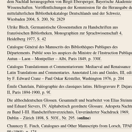
dem Nachlaß herausgegeben von Birgit Ebersperger, Bayerische Akademie
Wissenschaften. Veröffentlichungen der Kommission für die Herausgabe d
mittelalterlichen Bibliothekskataloge Deutschlands und der Schweiz,
Wiesbaden 2004, S. 200, Nr. 2829
Ulrike Blech, Germanistische Glossenstudien zu Handschriften aus
französischen Bibliotheken, Monographien zur Sprachwissenschaft 4,
Heidelberg 1977, S. 42
Catalogue Général des Manuscrits des Bibliothèques Publiques des
Départements. Publié sous les auspices du Ministre de l'Instruction Publiqu
Autun – Laon – Montpellier – Albi, Paris 1849, p. 330f.
Catalogus Translationum et Commentariorum: Mediaeval and Renaissance
Latin Translations and Commentaries. Annotated Lists and Guides, III, edi
by F. Edward Cranz – Paul Oskar Kristeller, Washington 1976, p. 204
Émile Chatelain, Paléographie des classiques latins. Héliogravure P. Dujar
II, Paris 1894-1900, p. 9f.
Die althochdeutschen Glossen. Gesammelt und bearbeitet von Elias Stein
und Eduard Sievers, IV. Alphabetisch geordnete Glossare. Adespota Nacht
zu Band I-III. Handschriftenverzeichnis, Unveränderter Nachdruck 1969,
online
Dublin – Zürich 1898, S. 503f., Nr. 295.
(
)
Chauncey E. Finch, Catalogues and Other Manuscripts from Lorsch, TPA
99 (1968), p. 174