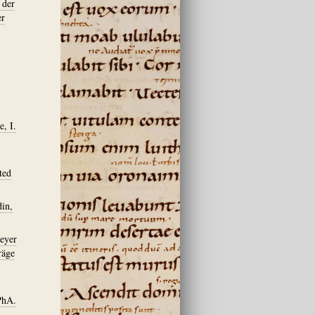
 der
er
e, I.
ted
din,
meyer
räge
PhA.