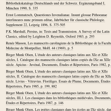
Bibliothekskataloge Deutschlands und der Schweiz. Ergänzungsband I,
München 1990, S. 335
Ernst Lommatzsch, Quaestiones Iuvenalianae. Insunt glossae Pithoeanae
interlineares nunc primum editae, Jahrbücher für classische Philologie.
Supplement 22, Leipzig 1896, S. 375-505
P.K. Marshall, Persius, in: Texts and Transmission. A Survey of the Latin
Classics, edited by Leighton D. Reynolds, Oxford 1983, p. 293
Renée Masson, Les manuscrits carolingiens de la Bibliothèque de la Facult
Médecine de Montpellier, MoH. 44 (1969), p. 5
Birger Munk Olsen, L'étude des auteurs classiques latins aux XIe et XIIe
siècles, I. Catalogue des manuscrits classiques latins copiés du IXe au XIIe
siècle. Apicius - Juvénal, Documents, Études et Répertoires, Paris 1982, p
Birger Munk Olsen, L'étude des auteurs classiques latins aux XIe et XIIe
siècles, II. Catalogue des manuscrits classiques latins copiés du IXe au XII
siècle. Livius - Vitruvius. Florilèges. Essais de Plume, Documents, Études 
Répertoires, Paris 1985, p. 199, 882
Birger Munk Olsen, L'étude des auteurs classiques latins aux XIe et XIIe
siècles, III,1. Les classiques dans les bibliothèques médiévales, Documents
Études et Répertoires, Paris 1987, p. 146
Birger Munk Olsen, Les poètes classiques dans les écoles au IXe siècle, dan