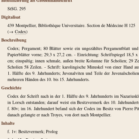
Identifizierung als Glossenhandschrift
StSG. 295
Digitalisat
439
Montpellier, Bibliothèque Universitaire. Section de Médecine H 125
(→
Codex
)
Beschreibung
Codex; Pergament; 80 Blätter sowie ein ungezähltes Pergamentblatt und
Papierblätter vorne; 29,3 x 27,2 cm. - Einrichtung: Schriftspiegel 18,5 x
cm; einspaltig; innen schmale, außen breite Kolumne für Scholien; 29 Ze
Scholien 58 Zeilen. - Schrift: karolingische Minuskel von einer Hand au
1. Hälfte des 9. Jahrhunderts; Juvenalviten und Teile der Juvenalscholie
mehreren Händen des 10. bis 15. Jahrhunderts.
Geschichte
Codex der Schrift nach in der 1. Hälfte des 9. Jahrhunderts im Nazariuskl
in Lorsch entstanden; darauf weist ein Besitzvermerk des 10. Jahrhundert
f. 80v; im 16. Jahrhundert befand sich der Codex im Besitz von Pierre Pi
danach gelangte er nach Troyes, von dort nach Montpellier.
Inhalte
f. 1v: Besitzvermerk; Prolog