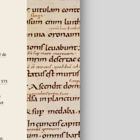
é de
. 575
e
et
,
s: