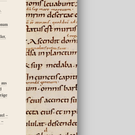
.
ionum
ler,
 aus
d
räge
zel –
 –