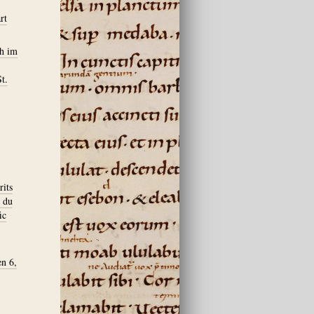
rt
ch im
t.
rits
s du
ic
en 6,