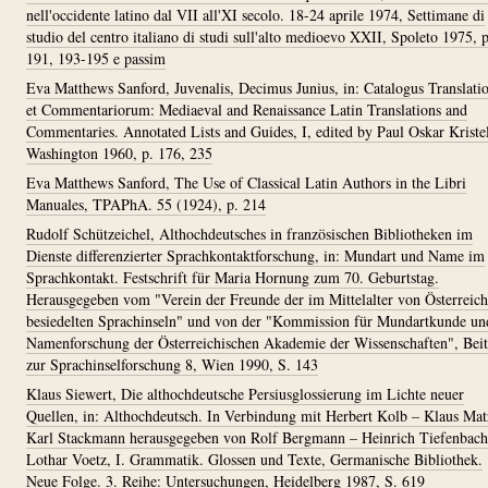
nell'occidente latino dal VII all'XI secolo. 18-24 aprile 1974, Settimane di
studio del centro italiano di studi sull'alto medioevo XXII, Spoleto 1975, p
191, 193-195 e passim
Eva Matthews Sanford, Juvenalis, Decimus Junius, in: Catalogus Translat
et Commentariorum: Mediaeval and Renaissance Latin Translations and
Commentaries. Annotated Lists and Guides, I, edited by Paul Oskar Kristel
Washington 1960, p. 176, 235
Eva Matthews Sanford, The Use of Classical Latin Authors in the Libri
Manuales, TPAPhA. 55 (1924), p. 214
Rudolf Schützeichel, Althochdeutsches in französischen Bibliotheken im
Dienste differenzierter Sprachkontaktforschung, in: Mundart und Name im
Sprachkontakt. Festschrift für Maria Hornung zum 70. Geburtstag.
Herausgegeben vom "Verein der Freunde der im Mittelalter von Österreich
besiedelten Sprachinseln" und von der "Kommission für Mundartkunde un
Namenforschung der Österreichischen Akademie der Wissenschaften", Beit
zur Sprachinselforschung 8, Wien 1990, S. 143
Klaus Siewert, Die althochdeutsche Persiusglossierung im Lichte neuer
Quellen, in: Althochdeutsch. In Verbindung mit Herbert Kolb – Klaus Mat
Karl Stackmann herausgegeben von Rolf Bergmann – Heinrich Tiefenbach
Lothar Voetz, I. Grammatik. Glossen und Texte, Germanische Bibliothek.
Neue Folge. 3. Reihe: Untersuchungen, Heidelberg 1987, S. 619