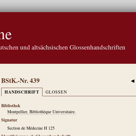
ne
tschen und altsächsischen Glossenhandschriften
BStK.-Nr. 439
◀
HANDSCHRIFT
GLOSSEN
Bibliothek
Montpellier, Bibliothèque Universitaire.
Signatur
Section de Médecine H 125