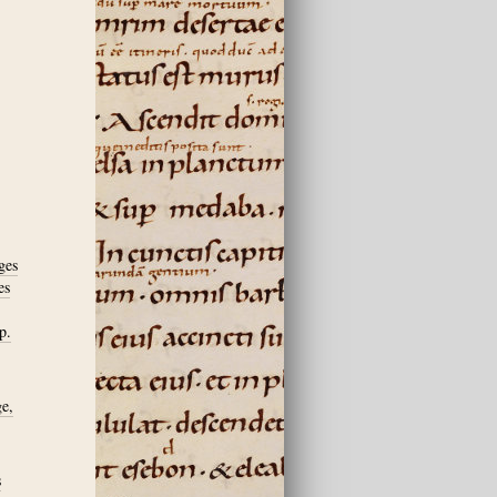
ges
es
p.
ge,
s