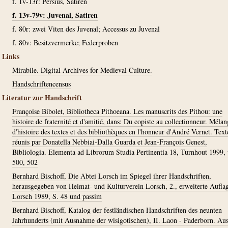
f. 1v-13r: Persius, Satiren
f. 13v-79v: Juvenal, Satiren
f. 80r: zwei Viten des Juvenal; Accessus zu Juvenal
f. 80v: Besitzvermerke; Federproben
Links
Mirabile. Digital Archives for Medieval Culture.
Handschriftencensus
Literatur zur Handschrift
Françoise Bibolet, Bibliotheca Pithoeana. Les manuscrits des Pithou: une
histoire de fraternité et d'amitié, dans: Du copiste au collectionneur. Mélan
d'histoire des textes et des bibliothèques en l'honneur d'André Vernet. Text
réunis par Donatella Nebbiai-Dalla Guarda et Jean-François Genest,
Bibliologia. Elementa ad Librorum Studia Pertinentia 18, Turnhout 1999, 
500, 502
Bernhard Bischoff, Die Abtei Lorsch im Spiegel ihrer Handschriften,
herausgegeben von Heimat- und Kulturverein Lorsch, 2., erweiterte Aufla
Lorsch 1989, S. 48 und passim
Bernhard Bischoff, Katalog der festländischen Handschriften des neunten
Jahrhunderts (mit Ausnahme der wisigotischen), II. Laon - Paderborn. Au