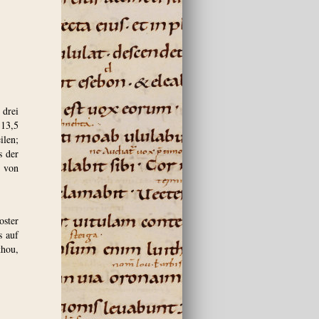
 drei
 13,5
ilen;
s der
n von
oster
s auf
thou,