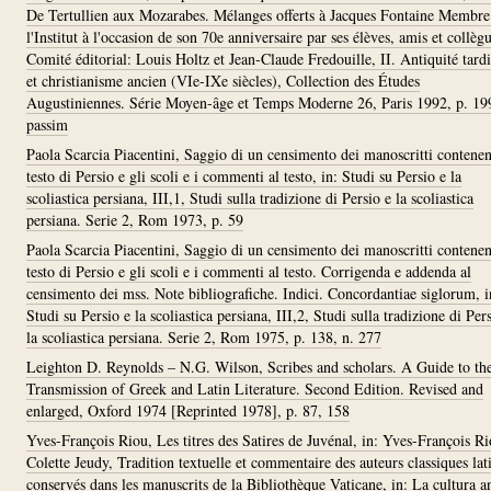
De Tertullien aux Mozarabes. Mélanges offerts à Jacques Fontaine Membre
l'Institut à l'occasion de son 70e anniversaire par ses élèves, amis et collègu
Comité éditorial: Louis Holtz et Jean-Claude Fredouille, II. Antiquité tard
et christianisme ancien (VIe-IXe siècles), Collection des Études
Augustiniennes. Série Moyen-âge et Temps Moderne 26, Paris 1992, p. 19
passim
Paola Scarcia Piacentini, Saggio di un censimento dei manoscritti contenent
testo di Persio e gli scoli e i commenti al testo, in: Studi su Persio e la
scoliastica persiana, III,1, Studi sulla tradizione di Persio e la scoliastica
persiana. Serie 2, Rom 1973, p. 59
Paola Scarcia Piacentini, Saggio di un censimento dei manoscritti contenent
testo di Persio e gli scoli e i commenti al testo. Corrigenda e addenda al
censimento dei mss. Note bibliografiche. Indici. Concordantiae siglorum, i
Studi su Persio e la scoliastica persiana, III,2, Studi sulla tradizione di Per
la scoliastica persiana. Serie 2, Rom 1975, p. 138, n. 277
Leighton D. Reynolds – N.G. Wilson, Scribes and scholars. A Guide to th
Transmission of Greek and Latin Literature. Second Edition. Revised and
enlarged, Oxford 1974 [Reprinted 1978], p. 87, 158
Yves-François Riou, Les titres des Satires de Juvénal, in: Yves-François R
Colette Jeudy, Tradition textuelle et commentaire des auteurs classiques lat
conservés dans les manuscrits de la Bibliothèque Vaticane, in: La cultura a