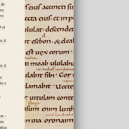
 de
es.
ive
9 et
i il
i il
n:
sio e
e
iou –
ins
ntica