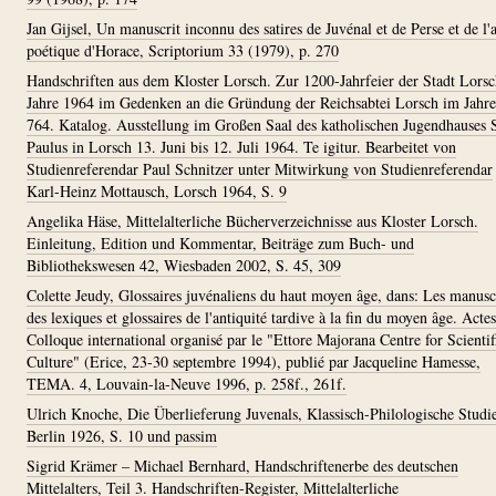
Jan Gijsel, Un manuscrit inconnu des satires de Juvénal et de Perse et de l'a
poétique d'Horace, Scriptorium 33 (1979), p. 270
Handschriften aus dem Kloster Lorsch. Zur 1200-Jahrfeier der Stadt Lors
Jahre 1964 im Gedenken an die Gründung der Reichsabtei Lorsch im Jahre
764. Katalog. Ausstellung im Großen Saal des katholischen Jugendhauses S
Paulus in Lorsch 13. Juni bis 12. Juli 1964. Te igitur. Bearbeitet von
Studienreferendar Paul Schnitzer unter Mitwirkung von Studienreferendar
Karl-Heinz Mottausch, Lorsch 1964, S. 9
Angelika Häse, Mittelalterliche Bücherverzeichnisse aus Kloster Lorsch.
Einleitung, Edition und Kommentar, Beiträge zum Buch- und
Bibliothekswesen 42, Wiesbaden 2002, S. 45, 309
Colette Jeudy, Glossaires juvénaliens du haut moyen âge, dans: Les manusc
des lexiques et glossaires de l'antiquité tardive à la fin du moyen âge. Acte
Colloque international organisé par le "Ettore Majorana Centre for Scientif
Culture" (Erice, 23-30 septembre 1994), publié par Jacqueline Hamesse,
TEMA. 4, Louvain-la-Neuve 1996, p. 258f., 261f.
Ulrich Knoche, Die Überlieferung Juvenals, Klassisch-Philologische Studi
Berlin 1926, S. 10 und passim
Sigrid Krämer – Michael Bernhard, Handschriftenerbe des deutschen
Mittelalters, Teil 3. Handschriften-Register, Mittelalterliche