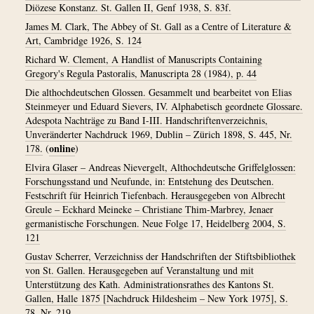
Diözese Konstanz. St. Gallen II, Genf 1938, S. 83f.
James M. Clark, The Abbey of St. Gall as a Centre of Literature &
Art, Cambridge 1926, S. 124
Richard W. Clement, A Handlist of Manuscripts Containing
Gregory's Regula Pastoralis, Manuscripta 28 (1984), p. 44
Die althochdeutschen Glossen. Gesammelt und bearbeitet von Elias
Steinmeyer und Eduard Sievers, IV. Alphabetisch geordnete Glossare.
Adespota Nachträge zu Band I-III. Handschriftenverzeichnis,
Unveränderter Nachdruck 1969, Dublin – Zürich 1898, S. 445, Nr.
online
178.
(
)
Elvira Glaser – Andreas Nievergelt, Althochdeutsche Griffelglossen:
Forschungsstand und Neufunde, in: Entstehung des Deutschen.
Festschrift für Heinrich Tiefenbach. Herausgegeben von Albrecht
Greule – Eckhard Meineke – Christiane Thim-Marbrey, Jenaer
germanistische Forschungen. Neue Folge 17, Heidelberg 2004, S.
121
Gustav Scherrer, Verzeichniss der Handschriften der Stiftsbibliothek
von St. Gallen. Herausgegeben auf Veranstaltung und mit
Unterstützung des Kath. Administrationsrathes des Kantons St.
Gallen, Halle 1875 [Nachdruck Hildesheim – New York 1975], S.
78, Nr. 219