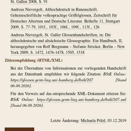
St. Gallen 2008, S. 91
Andreas Nievergelt, Althochdeutsch in Runenschrift.
Geheimschriftliche volkssprachige Griffelglossen, Zeitschrift für
Deutsches Altertum und Deutsche Literatur. Beihefte 11, Stuttgart
2009, S. 77-79, 101f., 103f., 106f., 109f., 113f., 126
Andreas Nievergelt, St. Galler Glossenhandschriften, in: Die
althochdeutsche und altsächsische Glossographie. Ein Handbuch, II,
herausgegeben von Rolf Bergmann – Stefanie Stricker, Berlin – New
York 2009, S. 1472, 1476-1478, 1505, 1518
Zitierempfehlung (HTML/XML)
Bei der Übernahme von Informationen zur vorliegenden Handschrift
aus der Datenbank empfehlen wir folgende Zitation:
BStK Online:
https://glossen.germ-ling.uni-bamberg.de/bstk/207
[Stand
06.08.2026].
Für den Verweis auf das entsprechende XML-Dokument zitieren Sie:
BStK Online:
https://glossen.germ-ling.uni-bamberg.de/bstk/207.xml
[Stand 06.08.2026].
Letzte Änderung:
Michaela Pölzl
, 03.12.2019