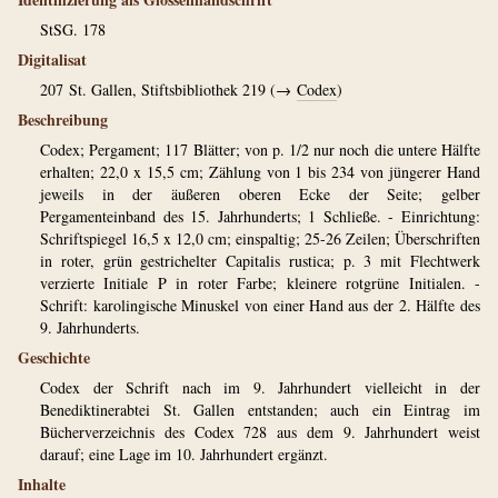
StSG. 178
Digitalisat
207
St. Gallen, Stiftsbibliothek 219 (→
Codex
)
Beschreibung
Codex; Pergament; 117 Blätter; von p. 1/2 nur noch die untere Hälfte
erhalten; 22,0 x 15,5 cm; Zählung von 1 bis 234 von jüngerer Hand
jeweils in der äußeren oberen Ecke der Seite; gelber
Pergamenteinband des 15. Jahrhunderts; 1 Schließe. - Einrichtung:
Schriftspiegel 16,5 x 12,0 cm; einspaltig; 25-26 Zeilen; Überschriften
in roter, grün gestrichelter Capitalis rustica; p. 3 mit Flechtwerk
verzierte Initiale P in roter Farbe; kleinere rotgrüne Initialen. -
Schrift: karolingische Minuskel von einer Hand aus der 2. Hälfte des
9. Jahrhunderts.
Geschichte
Codex der Schrift nach im 9. Jahrhundert vielleicht in der
Benediktinerabtei St. Gallen entstanden; auch ein Eintrag im
Bücherverzeichnis des Codex 728 aus dem 9. Jahrhundert weist
darauf; eine Lage im 10. Jahrhundert ergänzt.
Inhalte