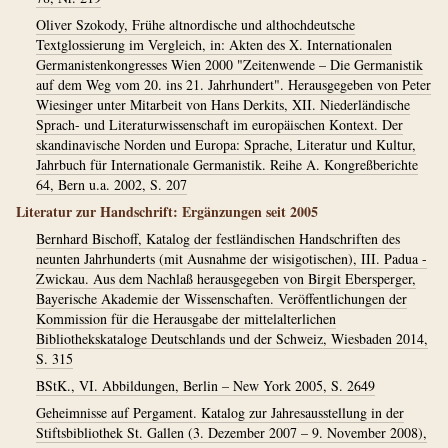
Oliver Szokody, Frühe altnordische und althochdeutsche
Textglossierung im Vergleich, in: Akten des X. Internationalen
Germanistenkongresses Wien 2000 "Zeitenwende – Die Germanistik
auf dem Weg vom 20. ins 21. Jahrhundert". Herausgegeben von Peter
Wiesinger unter Mitarbeit von Hans Derkits, XII. Niederländische
Sprach- und Literaturwissenschaft im europäischen Kontext. Der
skandinavische Norden und Europa: Sprache, Literatur und Kultur,
Jahrbuch für Internationale Germanistik. Reihe A. Kongreßberichte
64, Bern u.a. 2002, S. 207
Literatur zur Handschrift: Ergänzungen seit 2005
Bernhard Bischoff, Katalog der festländischen Handschriften des
neunten Jahrhunderts (mit Ausnahme der wisigotischen), III. Padua -
Zwickau. Aus dem Nachlaß herausgegeben von Birgit Ebersperger,
Bayerische Akademie der Wissenschaften. Veröffentlichungen der
Kommission für die Herausgabe der mittelalterlichen
Bibliothekskataloge Deutschlands und der Schweiz, Wiesbaden 2014,
S. 315
BStK., VI. Abbildungen, Berlin – New York 2005, S. 2649
Geheimnisse auf Pergament. Katalog zur Jahresausstellung in der
Stiftsbibliothek St. Gallen (3. Dezember 2007 – 9. November 2008),