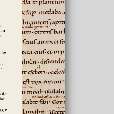
s
 der
er
Codex
che
lf
s der
ine:
BStK