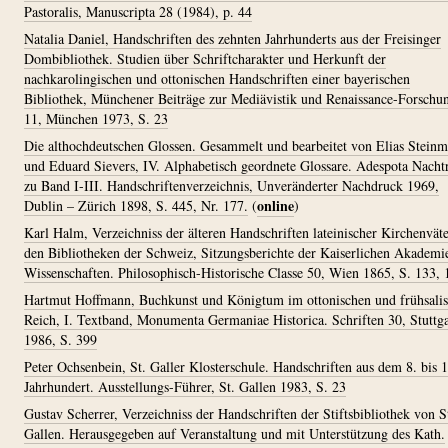
Pastoralis, Manuscripta 28 (1984), p. 44
Natalia Daniel, Handschriften des zehnten Jahrhunderts aus der Freisinger
Dombibliothek. Studien über Schriftcharakter und Herkunft der
nachkarolingischen und ottonischen Handschriften einer bayerischen
Bibliothek, Münchener Beiträge zur Mediävistik und Renaissance-Forschu
11, München 1973, S. 23
Die althochdeutschen Glossen. Gesammelt und bearbeitet von Elias Stein
und Eduard Sievers, IV. Alphabetisch geordnete Glossare. Adespota Nacht
zu Band I-III. Handschriftenverzeichnis, Unveränderter Nachdruck 1969,
online
Dublin – Zürich 1898, S. 445, Nr. 177.
(
)
Karl Halm, Verzeichniss der älteren Handschriften lateinischer Kirchenväte
den Bibliotheken der Schweiz, Sitzungsberichte der Kaiserlichen Akademi
Wissenschaften. Philosophisch-Historische Classe 50, Wien 1865, S. 133, 
Hartmut Hoffmann, Buchkunst und Königtum im ottonischen und frühsali
Reich, I. Textband, Monumenta Germaniae Historica. Schriften 30, Stuttga
1986, S. 399
Peter Ochsenbein, St. Galler Klosterschule. Handschriften aus dem 8. bis 1
Jahrhundert. Ausstellungs-Führer, St. Gallen 1983, S. 23
Gustav Scherrer, Verzeichniss der Handschriften der Stiftsbibliothek von S
Gallen. Herausgegeben auf Veranstaltung und mit Unterstützung des Kath.