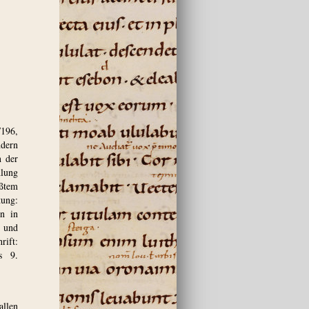
/196,
ndern
n der
lung
ßtem
ung:
en in
r und
rift:
s 9.
llen