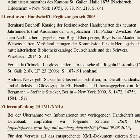
Administrationsrathes des Kantons St. Gallen, Halle 1875 [Nachdruck
Hildesheim – New York 1975], S. 78, Nr. 218, S. 641
Literatur zur Handschrift: Ergänzungen seit 2005
Bernhard Bischoff, Katalog der festländischen Handschriften des neunten
Jahrhunderts (mit Ausnahme der wisigotischen), III. Padua - Zwickau. Au
dem Nachlaß herausgegeben von Birgit Ebersperger, Bayerische Akademie
Wissenschaften. Veröffentlichungen der Kommission für die Herausgabe d
mittelalterlichen Bibliothekskataloge Deutschlands und der Schweiz,
Wiesbaden 2014, S. 315
Fernanda Cirimele, Le glosse antico alto tedesche alla Regula Pastoralis (
online
St. Galli 218), LF. 23 (2006), S. 187-191
(
)
Andreas Nievergelt, St. Galler Glossenhandschriften, in: Die althochdeuts
und altsächsische Glossographie. Ein Handbuch, II, herausgegeben von Ro
Bergmann – Stefanie Stricker, Berlin – New York 2009, S. 1472, 1475f.,
1504, 1518
Zitierempfehlung (HTML/XML)
Bei der Übernahme von Informationen zur vorliegenden Handschrift au
Datenbank empfehlen wir folgende Zitation:
BStK Onl
https://glossen.germ-ling.uni-bamberg.de/bstk/206
[Stand 09.08.2026].
Für den Verweis auf das entsprechende XML-Dokument zitieren Sie: