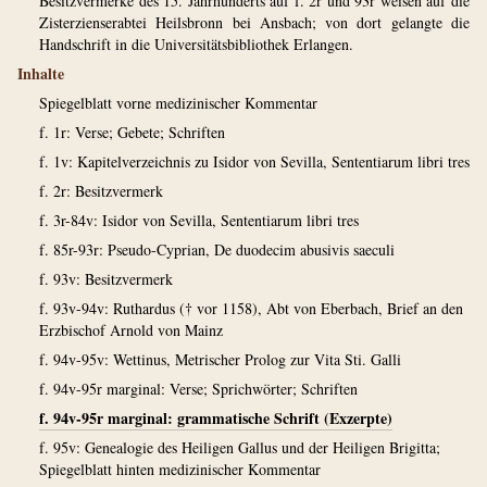
Besitzvermerke des 15. Jahrhunderts auf f. 2r und 93r weisen auf die
Zisterzienserabtei Heilsbronn bei Ansbach; von dort gelangte die
Handschrift in die Universitätsbibliothek Erlangen.
Inhalte
Spiegelblatt vorne medizinischer Kommentar
f. 1r: Verse; Gebete; Schriften
f. 1v: Kapitelverzeichnis zu Isidor von Sevilla, Sententiarum libri tres
f. 2r: Besitzvermerk
f. 3r-84v: Isidor von Sevilla, Sententiarum libri tres
f. 85r-93r: Pseudo-Cyprian, De duodecim abusivis saeculi
f. 93v: Besitzvermerk
f. 93v-94v: Ruthardus († vor 1158), Abt von Eberbach, Brief an den
Erzbischof Arnold von Mainz
f. 94v-95v: Wettinus, Metrischer Prolog zur Vita Sti. Galli
f. 94v-95r marginal: Verse; Sprichwörter; Schriften
f. 94v-95r marginal: grammatische Schrift (Exzerpte)
f. 95v: Genealogie des Heiligen Gallus und der Heiligen Brigitta;
Spiegelblatt hinten medizinischer Kommentar