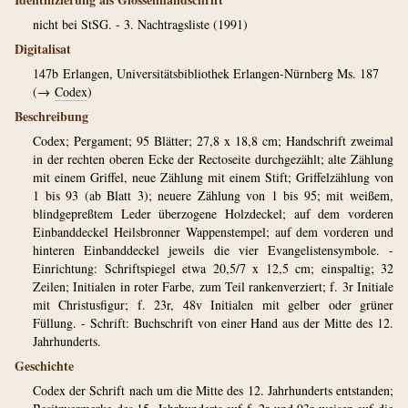
nicht bei StSG. - 3. Nachtragsliste (1991)
Digitalisat
147b
Erlangen, Universitätsbibliothek Erlangen-Nürnberg Ms. 187
(→
Codex
)
Beschreibung
Codex; Pergament; 95 Blätter; 27,8 x 18,8 cm; Handschrift zweimal
in der rechten oberen Ecke der Rectoseite durchgezählt; alte Zählung
mit einem Griffel, neue Zählung mit einem Stift; Griffelzählung von
1 bis 93 (ab Blatt 3); neuere Zählung von 1 bis 95; mit weißem,
blindgepreßtem Leder überzogene Holzdeckel; auf dem vorderen
Einbanddeckel Heilsbronner Wappenstempel; auf dem vorderen und
hinteren Einbanddeckel jeweils die vier Evangelistensymbole. -
Einrichtung: Schriftspiegel etwa 20,5/7 x 12,5 cm; einspaltig; 32
Zeilen; Initialen in roter Farbe, zum Teil rankenverziert; f. 3r Initiale
mit Christusfigur; f. 23r, 48v Initialen mit gelber oder grüner
Füllung. - Schrift: Buchschrift von einer Hand aus der Mitte des 12.
Jahrhunderts.
Geschichte
Codex der Schrift nach um die Mitte des 12. Jahrhunderts entstanden;