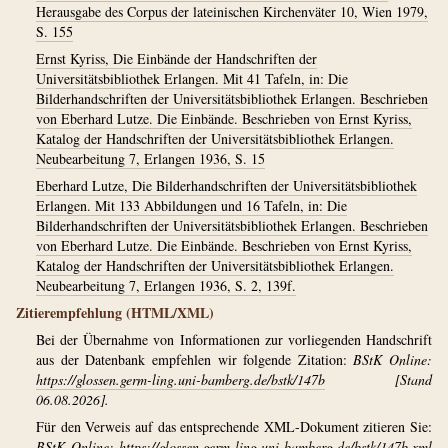
Herausgabe des Corpus der lateinischen Kirchenväter 10, Wien 1979,
S. 155
Ernst Kyriss, Die Einbände der Handschriften der
Universitätsbibliothek Erlangen. Mit 41 Tafeln, in: Die
Bilderhandschriften der Universitätsbibliothek Erlangen. Beschrieben
von Eberhard Lutze. Die Einbände. Beschrieben von Ernst Kyriss,
Katalog der Handschriften der Universitätsbibliothek Erlangen.
Neubearbeitung 7, Erlangen 1936, S. 15
Eberhard Lutze, Die Bilderhandschriften der Universitätsbibliothek
Erlangen. Mit 133 Abbildungen und 16 Tafeln, in: Die
Bilderhandschriften der Universitätsbibliothek Erlangen. Beschrieben
von Eberhard Lutze. Die Einbände. Beschrieben von Ernst Kyriss,
Katalog der Handschriften der Universitätsbibliothek Erlangen.
Neubearbeitung 7, Erlangen 1936, S. 2, 139f.
Zitierempfehlung (HTML/XML)
Bei der Übernahme von Informationen zur vorliegenden Handschrift
aus der Datenbank empfehlen wir folgende Zitation:
BStK Online:
https://glossen.germ-ling.uni-bamberg.de/bstk/147b
[Stand
06.08.2026].
Für den Verweis auf das entsprechende XML-Dokument zitieren Sie:
BStK Online:
https://glossen.germ-ling.uni-bamberg.de/bstk/147b.xml