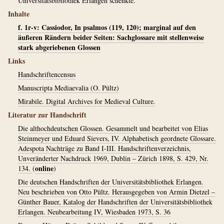
Universitätsbibliothek Erlangen schenkte.
Inhalte
f. 1r-v: Cassiodor, In psalmos (119, 120); marginal auf den
äußeren Rändern beider Seiten: Sachglossare mit stellenweise
stark abgeriebenen Glossen
Links
Handschriftencensus
Manuscripta Mediaevalia (O. Pültz)
Mirabile. Digital Archives for Medieval Culture.
Literatur zur Handschrift
Die althochdeutschen Glossen. Gesammelt und bearbeitet von Elias
Steinmeyer und Eduard Sievers, IV. Alphabetisch geordnete Glossare.
Adespota Nachträge zu Band I-III. Handschriftenverzeichnis,
Unveränderter Nachdruck 1969, Dublin – Zürich 1898, S. 429, Nr.
online
134.
(
)
Die deutschen Handschriften der Universitätsbibliothek Erlangen.
Neu beschrieben von Otto Pültz. Herausgegeben von Armin Dietzel –
Günther Bauer, Katalog der Handschriften der Universitätsbibliothek
Erlangen. Neubearbeitung IV, Wiesbaden 1973, S. 36