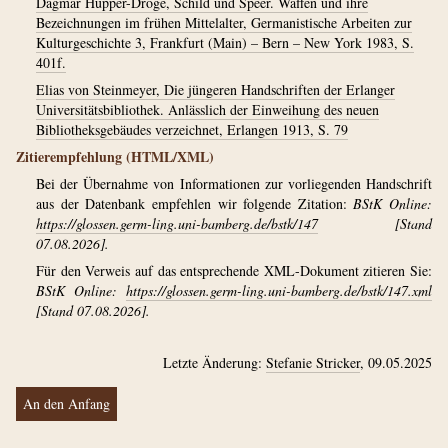
Dagmar Hüpper-Dröge, Schild und Speer. Waffen und ihre
Bezeichnungen im frühen Mittelalter, Germanistische Arbeiten zur
Kulturgeschichte 3, Frankfurt (Main) – Bern – New York 1983, S.
401f.
Elias von Steinmeyer, Die jüngeren Handschriften der Erlanger
Universitätsbibliothek. Anlässlich der Einweihung des neuen
Bibliotheksgebäudes verzeichnet, Erlangen 1913, S. 79
Zitierempfehlung (HTML/XML)
Bei der Übernahme von Informationen zur vorliegenden Handschrift
aus der Datenbank empfehlen wir folgende Zitation:
BStK Online:
https://glossen.germ-ling.uni-bamberg.de/bstk/147
[Stand
07.08.2026].
Für den Verweis auf das entsprechende XML-Dokument zitieren Sie:
BStK Online:
https://glossen.germ-ling.uni-bamberg.de/bstk/147.xml
[Stand 07.08.2026].
Letzte Änderung:
Stefanie Stricker
, 09.05.2025
An den Anfang