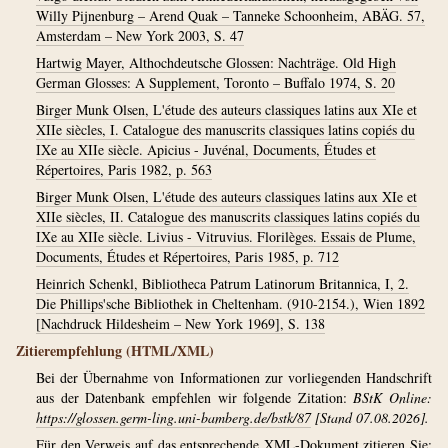
Willy Pijnenburg – Arend Quak – Tanneke Schoonheim, ABÄG. 57,
Amsterdam – New York 2003, S. 47
Hartwig Mayer, Althochdeutsche Glossen: Nachträge. Old High
German Glosses: A Supplement, Toronto – Buffalo 1974, S. 20
Birger Munk Olsen, L'étude des auteurs classiques latins aux XIe et
XIIe siècles, I. Catalogue des manuscrits classiques latins copiés du
IXe au XIIe siècle. Apicius - Juvénal, Documents, Études et
Répertoires, Paris 1982, p. 563
Birger Munk Olsen, L'étude des auteurs classiques latins aux XIe et
XIIe siècles, II. Catalogue des manuscrits classiques latins copiés du
IXe au XIIe siècle. Livius - Vitruvius. Florilèges. Essais de Plume,
Documents, Études et Répertoires, Paris 1985, p. 712
Heinrich Schenkl, Bibliotheca Patrum Latinorum Britannica, I, 2.
Die Phillips'sche Bibliothek in Cheltenham. (910-2154.), Wien 1892
[Nachdruck Hildesheim – New York 1969], S. 138
Zitierempfehlung (HTML/XML)
Bei der Übernahme von Informationen zur vorliegenden Handschrift
aus der Datenbank empfehlen wir folgende Zitation:
BStK Online:
https://glossen.germ-ling.uni-bamberg.de/bstk/87
[Stand 07.08.2026].
Für den Verweis auf das entsprechende XML-Dokument zitieren Sie: