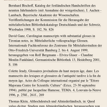
Bernhard Bischoff, Katalog der festländischen Handschriften des
neunten Jahrhunderts (mit Ausnahme der wisigotischen), I. Aachen -
Lambach, Bayerische Akademie der Wissenschaften.
Veröffentlichungen der Kommission für die Herausgabe der
mittelalterlichen Bibliothekskataloge Deutschlands und der Schweiz,
Wiesbaden 1998, S. 182, Nr. 826
David Ganz, Carolingian manuscripts with substantial glosses in
Tironian notes, in: Mittelalterliche volkssprachige Glossen.
Internationale Fachkonferenz des Zentrums für Mittelalterstudien der
Otto-Friedrich-Universität Bamberg 2. bis 4. August 1999,
herausgegeben von Rolf Bergmann – Elvira Glaser – Claudine
Moulin-Fankhänel, Germanistische Bibliothek 13, Heidelberg 2001,
S. 106
Colette Jeudy, Glossaires juvénaliens du haut moyen âge, dans: Les
manuscrits des lexiques et glossaires de l'antiquité tardive à la fin du
moyen âge. Actes du Colloque international organisé par le "Ettore
Majorana Centre for Scientific Culture" (Erice, 23-30 septembre
1994), publié par Jacqueline Hamesse, TEMA. 4, Louvain-la-Neuve
1996, p. 258f., 261f., 269
Thomas Klein, Althochdeutsch und Altniederländisch, in: Quod
vulgo dicitur. Studien zum Altniederländischen, herausgegeben von