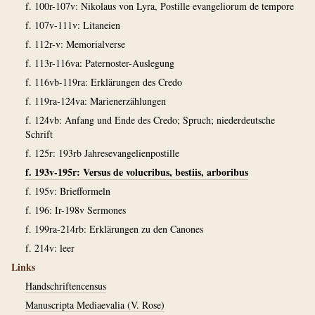
f. 100r-107v: Nikolaus von Lyra, Postille evangeliorum de tempore
f. 107v-111v: Litaneien
f. 112r-v: Memorialverse
f. 113r-116va: Paternoster-Auslegung
f. 116vb-119ra: Erklärungen des Credo
f. 119ra-124va: Marienerzählungen
f. 124vb: Anfang und Ende des Credo; Spruch; niederdeutsche
Schrift
f. 125r: 193rb Jahresevangelienpostille
f. 193v-195r: Versus de volucribus, bestiis, arboribus
f. 195v: Briefformeln
f. 196: Ir-198v Sermones
f. 199ra-214rb: Erklärungen zu den Canones
f. 214v: leer
Links
Handschriftencensus
Manuscripta Mediaevalia (V. Rose)