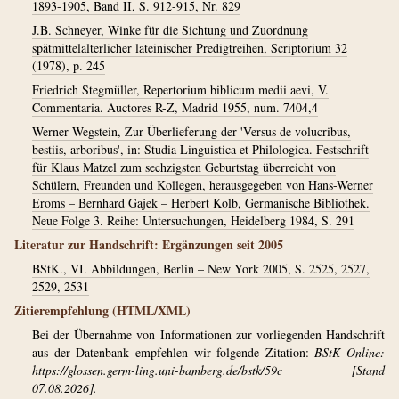
1893-1905, Band II, S. 912-915, Nr. 829
J.B. Schneyer, Winke für die Sichtung und Zuordnung
spätmittelalterlicher lateinischer Predigtreihen, Scriptorium 32
(1978), p. 245
Friedrich Stegmüller, Repertorium biblicum medii aevi, V.
Commentaria. Auctores R-Z, Madrid 1955, num. 7404,4
Werner Wegstein, Zur Überlieferung der 'Versus de volucribus,
bestiis, arboribus', in: Studia Linguistica et Philologica. Festschrift
für Klaus Matzel zum sechzigsten Geburtstag überreicht von
Schülern, Freunden und Kollegen, herausgegeben von Hans-Werner
Eroms – Bernhard Gajek – Herbert Kolb, Germanische Bibliothek.
Neue Folge 3. Reihe: Untersuchungen, Heidelberg 1984, S. 291
Literatur zur Handschrift: Ergänzungen seit 2005
BStK., VI. Abbildungen, Berlin – New York 2005, S. 2525, 2527,
2529, 2531
Zitierempfehlung (HTML/XML)
Bei der Übernahme von Informationen zur vorliegenden Handschrift
aus der Datenbank empfehlen wir folgende Zitation:
BStK Online:
https://glossen.germ-ling.uni-bamberg.de/bstk/59c
[Stand
07.08.2026].