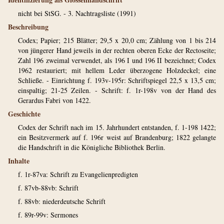
nicht bei StSG. - 3. Nachtragsliste (1991)
Beschreibung
Codex; Papier; 215 Blätter; 29,5 x 20,0 cm; Zählung von 1 bis 214
von jüngerer Hand jeweils in der rechten oberen Ecke der Rectoseite;
Zahl 196 zweimal verwendet, als 196 I und 196 II bezeichnet; Codex
1962 restauriert; mit hellem Leder überzogene Holzdeckel; eine
Schließe. - Einrichtung f. 193v-195r: Schriftspiegel 22,5 x 13,5 cm;
einspaltig; 21-25 Zeilen. - Schrift: f. 1r-198v von der Hand des
Gerardus Fabri von 1422.
Geschichte
Codex der Schrift nach im 15. Jahrhundert entstanden, f. 1-198 1422;
ein Besitzvermerk auf f. 196r weist auf Brandenburg; 1822 gelangte
die Handschrift in die Königliche Bibliothek Berlin.
Inhalte
f. 1r-87va: Schrift zu Evangelienpredigten
f. 87vb-88vb: Schrift
f. 88vb: niederdeutsche Schrift
f. 89r-99v: Sermones