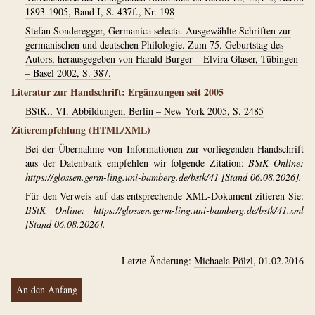
1893-1905, Band I, S. 437f., Nr. 198
Stefan Sonderegger, Germanica selecta. Ausgewählte Schriften zur
germanischen und deutschen Philologie. Zum 75. Geburtstag des
Autors, herausgegeben von Harald Burger – Elvira Glaser, Tübingen
– Basel 2002, S. 387.
Literatur zur Handschrift: Ergänzungen seit 2005
BStK., VI. Abbildungen, Berlin – New York 2005, S. 2485
Zitierempfehlung (HTML/XML)
Bei der Übernahme von Informationen zur vorliegenden Handschrift
aus der Datenbank empfehlen wir folgende Zitation:
BStK Online:
https://glossen.germ-ling.uni-bamberg.de/bstk/41
[Stand 06.08.2026].
Für den Verweis auf das entsprechende XML-Dokument zitieren Sie:
BStK Online:
https://glossen.germ-ling.uni-bamberg.de/bstk/41.xml
[Stand 06.08.2026].
Letzte Änderung:
Michaela Pölzl
, 01.02.2016
An den Anfang