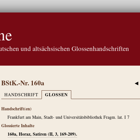
ne
tschen und altsächsischen Glossenhandschriften
BStK.-Nr. 160a
◀
GLOSSEN
HANDSCHRIFT
Handschrift(en)
Frankfurt am Main, Stadt- und Universitätsbibliothek Fragm. lat. I 7
Glossierte Inhalte
160a, Horaz, Satiren (II, 3, 169-209).