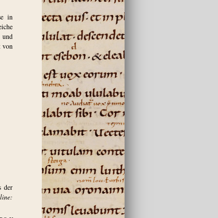
se in
eiche
- und
t von
s der
ine: