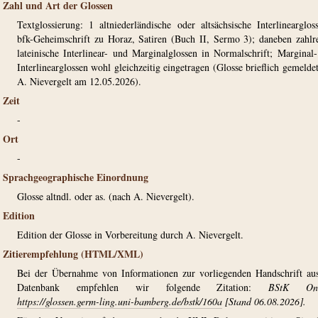
Zahl und Art der Glossen
Textglossierung: 1 altniederländische oder altsächsische Interlinearglos
bfk-Geheimschrift zu Horaz, Satiren (Buch II, Sermo 3); daneben zahlr
lateinische Interlinear- und Marginalglossen in Normalschrift; Marginal
Interlinearglossen wohl gleichzeitig eingetragen (Glosse brieflich gemelde
A. Nievergelt am 12.05.2026).
Zeit
-
Ort
-
Sprachgeographische Einordnung
Glosse altndl. oder as. (nach A. Nievergelt).
Edition
Edition der Glosse in Vorbereitung durch A. Nievergelt.
Zitierempfehlung (HTML/XML)
Bei der Übernahme von Informationen zur vorliegenden Handschrift au
Datenbank empfehlen wir folgende Zitation:
BStK Onl
https://glossen.germ-ling.uni-bamberg.de/bstk/160a
[Stand 06.08.2026].