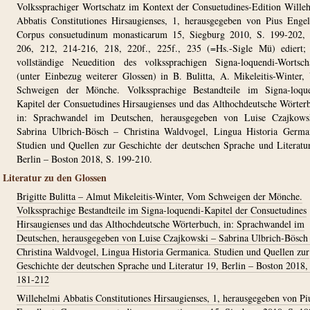
Volkssprachiger Wortschatz im Kontext der Consuetudines-Edition Wille
Abbatis Constitutiones Hirsaugienses, 1, herausgegeben von Pius Engel
Corpus consuetudinum monasticarum 15, Siegburg 2010, S. 199-202, 
206, 212, 214-216, 218, 220f., 225f., 235 (=Hs.-Sigle Mü) ediert;
vollständige Neuedition des volkssprachigen Signa-loquendi-Wortsch
(unter Einbezug weiterer Glossen) in B. Bulitta, A. Mikeleitis-Winter
Schweigen der Mönche. Volkssprachige Bestandteile im Signa-loque
Kapitel der Consuetudines Hirsaugienses und das Althochdeutsche Wörter
in: Sprachwandel im Deutschen, herausgegeben von Luise Czajkows
Sabrina Ulbrich-Bösch – Christina Waldvogel, Lingua Historia Germa
Studien und Quellen zur Geschichte der deutschen Sprache und Literatu
Berlin – Boston 2018, S. 199-210.
Literatur zu den Glossen
Brigitte Bulitta – Almut Mikeleitis-Winter, Vom Schweigen der Mönche.
Volkssprachige Bestandteile im Signa-loquendi-Kapitel der Consuetudines
Hirsaugienses und das Althochdeutsche Wörterbuch, in: Sprachwandel im
Deutschen, herausgegeben von Luise Czajkowski – Sabrina Ulbrich-Bösch
Christina Waldvogel, Lingua Historia Germanica. Studien und Quellen zur
Geschichte der deutschen Sprache und Literatur 19, Berlin – Boston 2018,
181-212
Willehelmi Abbatis Constitutiones Hirsaugienses, 1, herausgegeben von Pi