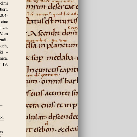
helmi
bert,
204-
 eine
atzes
, Vom
ndi-
buch,
ki –
nica.
r 19,
 –
 S.
us