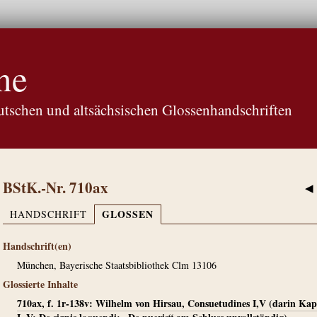
ne
tschen und altsächsischen Glossenhandschriften
BStK.-Nr. 710ax
◀
GLOSSEN
HANDSCHRIFT
Handschrift(en)
München, Bayerische Staatsbibliothek Clm 13106
Glossierte Inhalte
710ax, f. 1r-138v: Wilhelm von Hirsau, Consuetudines I,V (darin Kap