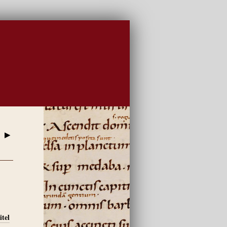
▶
itel