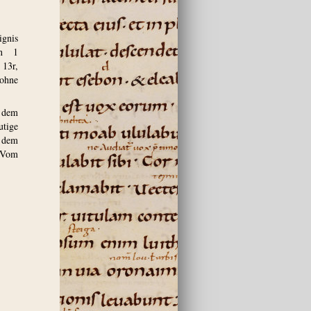
ignis
on 1
 13r,
 ohne
 dem
utige
t dem
, Vom