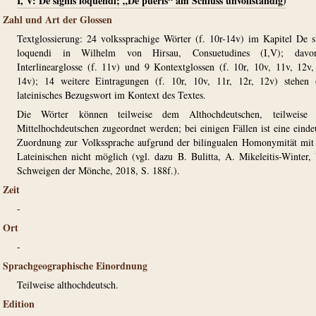
I, V: De signis loquendi; „De pueris“ am Schluss unvollständig)
Zahl und Art der Glossen
Textglossierung: 24 volkssprachige Wörter (f. 10r-14v) im Kapitel De s
loquendi in Wilhelm von Hirsau, Consuetudines (I,V); dav
Interlinearglosse (f. 11v) und 9 Kontextglossen (f. 10r, 10v, 11v, 12v,
14v); 14 weitere Eintragungen (f. 10r, 10v, 11r, 12r, 12v) stehen
lateinisches Bezugswort im Kontext des Textes.
Die Wörter können teilweise dem Althochdeutschen, teilweise
Mittelhochdeutschen zugeordnet werden; bei einigen Fällen ist eine einde
Zuordnung zur Volkssprache aufgrund der bilingualen Homonymität mi
Lateinischen nicht möglich (vgl. dazu B. Bulitta, A. Mikeleitis-Winter
Schweigen der Mönche, 2018, S. 188f.).
Zeit
-
Ort
-
Sprachgeographische Einordnung
Teilweise althochdeutsch.
Edition