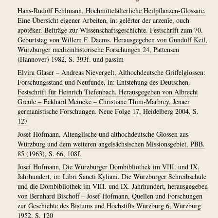
Hans-Rudolf Fehlmann, Hochmittelalterliche Heilpflanzen-Glossare.
Eine Übersicht eigener Arbeiten, in: gelêrter der arzenîe, ouch
apotêker. Beiträge zur Wissenschaftsgeschichte. Festschrift zum 70.
Geburtstag von Willem F. Daems. Herausgegeben von Gundolf Keil,
Würzburger medizinhistorische Forschungen 24, Pattensen
(Hannover) 1982, S. 393f. und passim
Elvira Glaser – Andreas Nievergelt, Althochdeutsche Griffelglossen:
Forschungsstand und Neufunde, in: Entstehung des Deutschen.
Festschrift für Heinrich Tiefenbach. Herausgegeben von Albrecht
Greule – Eckhard Meineke – Christiane Thim-Marbrey, Jenaer
germanistische Forschungen. Neue Folge 17, Heidelberg 2004, S.
127
Josef Hofmann, Altenglische und althochdeutsche Glossen aus
Würzburg und dem weiteren angelsächsischen Missionsgebiet, PBB.
85 (1963), S. 66, 108f.
Josef Hofmann, Die Würzburger Dombibliothek im VIII. und IX.
Jahrhundert, in: Libri Sancti Kyliani. Die Würzburger Schreibschule
und die Dombibliothek im VIII. und IX. Jahrhundert, herausgegeben
von Bernhard Bischoff – Josef Hofmann, Quellen und Forschungen
zur Geschichte des Bistums und Hochstifts Würzburg 6, Würzburg
1952, S. 120