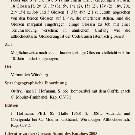
18 Glossen [f. 2v (3), 3r (3), 5v, 14r (2), 15r (2), 17v (2), 18v, 20r,
21v (3)] zu Job und 3 Glossen [f. 37r, 49r (2)] zu Judith; abgesehen
von den beiden Glossen auf f. 49r, die interlinear stehen, sind die
Glossen marginal eingetragen; einige Glossen zu Job mit einer
Teilumrandung versehen; in ähnlichem Umfang wie die
althochdeutsche Glossierung ist der Codex auch lateinisch glossiert.
Zeit
Möglicherweise noch 9. Jahrhundert; einige Glossen vielleicht erst im
10. Jahrhundert eingetragen.
Ort
Vermutlich Würzburg.
Sprachgeographische Einordnung
Ostfrk. (nach J. Hofmann, S. 66); kompatibel mit dem Ostfrk. (nach
C. Moulin-Fankhänel, Kap. C.V.3.).
Edition
J. Hofmann, PBB. 85 (Halle 1963) S. 108f.; Addenda und
Corrigenda bei C. Moulin-Fankhänel, Würzburger Althochdeutsch,
Kap. C.V.2.
Literatur zu den Glossen: Stand des Katalogs 2005