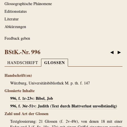
Glossographische Phänomene
Editionsstatus
Literatur
Abkürzungen
Feedback geben
BStK.-Nr. 996
◀
▶
GLOSSEN
HANDSCHRIFT
Handschrift(en)
Würzburg, Universitätsbibliothek M. p. th. f. 147
Glossierte Inhalte
996, f. 1r-23v: Bibel, Job
996, f. 36r-51v: Judith (Text durch Blattverlust unvollständig)
Zahl und Art der Glossen
Textglossierung: 21 Glossen (f. 2v-49r), von denen 18 mit einer
Feder und 3 (f. 5v, 18v, 37r) mit einem Griffel eingetragen wurden;