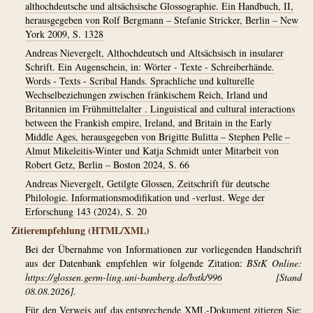
althochdeutsche und altsächsische Glossographie. Ein Handbuch, II,
herausgegeben von Rolf Bergmann – Stefanie Stricker, Berlin – New
York 2009, S. 1328
Andreas Nievergelt, Althochdeutsch und Altsächsisch in insularer
Schrift. Ein Augenschein, in: Wörter - Texte - Schreiberhände.
Words - Texts - Scribal Hands. Sprachliche und kulturelle
Wechselbeziehungen zwischen fränkischem Reich, Irland und
Britannien im Frühmittelalter . Linguistical and cultural interactions
between the Frankish empire, Ireland, and Britain in the Early
Middle Ages, herausgegeben von Brigitte Bulitta – Stephen Pelle –
Almut Mikeleitis-Winter und Katja Schmidt unter Mitarbeit von
Robert Getz, Berlin – Boston 2024, S. 66
Andreas Nievergelt, Getilgte Glossen, Zeitschrift für deutsche
Philologie. Informationsmodifikation und -verlust. Wege der
Erforschung 143 (2024), S. 20
Zitierempfehlung (HTML/XML)
Bei der Übernahme von Informationen zur vorliegenden Handschrift
aus der Datenbank empfehlen wir folgende Zitation:
BStK Online:
https://glossen.germ-ling.uni-bamberg.de/bstk/996
[Stand
08.08.2026].
Für den Verweis auf das entsprechende XML-Dokument zitieren Sie: