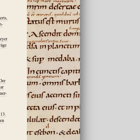
erts,
h-
meyer
räge
Der
mar
uer-
 13.
ien