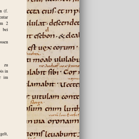
n (f.
entar
em 2
, bei
ossen
) zu
is in
er im
elt,