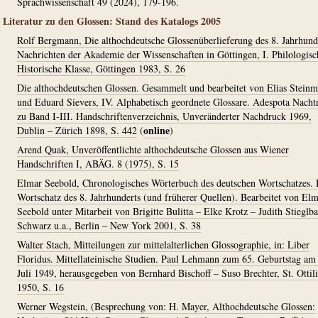
Sprachwissenschaft 49 (2024), 179-196.
Literatur zu den Glossen: Stand des Katalogs 2005
Rolf Bergmann, Die althochdeutsche Glossenüberlieferung des 8. Jahrhund
Nachrichten der Akademie der Wissenschaften in Göttingen, I. Philologisc
Historische Klasse, Göttingen 1983, S. 26
Die althochdeutschen Glossen. Gesammelt und bearbeitet von Elias Stein
und Eduard Sievers, IV. Alphabetisch geordnete Glossare. Adespota Nacht
zu Band I-III. Handschriftenverzeichnis, Unveränderter Nachdruck 1969,
online
Dublin – Zürich 1898, S. 442
(
)
Arend Quak, Unveröffentlichte althochdeutsche Glossen aus Wiener
Handschriften I, ABÄG. 8 (1975), S. 15
Elmar Seebold, Chronologisches Wörterbuch des deutschen Wortschatzes. 
Wortschatz des 8. Jahrhunderts (und früherer Quellen). Bearbeitet von El
Seebold unter Mitarbeit von Brigitte Bulitta – Elke Krotz – Judith Stieglba
Schwarz u.a., Berlin – New York 2001, S. 38
Walter Stach, Mitteilungen zur mittelalterlichen Glossographie, in: Liber
Floridus. Mittellateinische Studien. Paul Lehmann zum 65. Geburtstag am
Juli 1949, herausgegeben von Bernhard Bischoff – Suso Brechter, St. Ottil
1950, S. 16
Werner Wegstein, (Besprechung von: H. Mayer, Althochdeutsche Glossen: