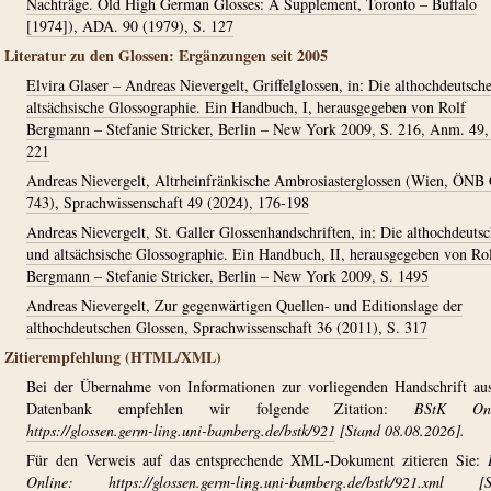
Nachträge. Old High German Glosses: A Supplement, Toronto – Buffalo
[1974]), ADA. 90 (1979), S. 127
Literatur zu den Glossen: Ergänzungen seit 2005
Elvira Glaser – Andreas Nievergelt, Griffelglossen, in: Die althochdeutsch
altsächsische Glossographie. Ein Handbuch, I, herausgegeben von Rolf
Bergmann – Stefanie Stricker, Berlin – New York 2009, S. 216, Anm. 49,
221
Andreas Nievergelt, Altrheinfränkische Ambrosiasterglossen (Wien, ÖNB
743), Sprachwissenschaft 49 (2024), 176-198
Andreas Nievergelt, St. Galler Glossenhandschriften, in: Die althochdeuts
und altsächsische Glossographie. Ein Handbuch, II, herausgegeben von Ro
Bergmann – Stefanie Stricker, Berlin – New York 2009, S. 1495
Andreas Nievergelt, Zur gegenwärtigen Quellen- und Editionslage der
althochdeutschen Glossen, Sprachwissenschaft 36 (2011), S. 317
Zitierempfehlung (HTML/XML)
Bei der Übernahme von Informationen zur vorliegenden Handschrift au
Datenbank empfehlen wir folgende Zitation:
BStK Onl
https://glossen.germ-ling.uni-bamberg.de/bstk/921
[Stand 08.08.2026].
Für den Verweis auf das entsprechende XML-Dokument zitieren Sie:
Online:
https://glossen.germ-ling.uni-bamberg.de/bstk/921.xml
[St