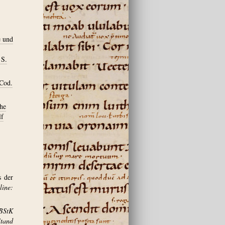
e und
 S.
 Cod.
che
lf
s der
ine:
BStK
and