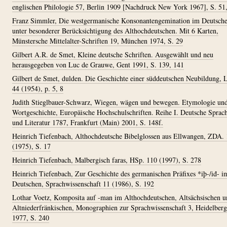
englischen Philologie 57, Berlin 1909 [Nachdruck New York 1967], S. 51
Franz Simmler, Die westgermanische Konsonantengemination im Deutsch
unter besonderer Berücksichtigung des Althochdeutschen. Mit 6 Karten,
Münstersche Mittelalter-Schriften 19, München 1974, S. 29
Gilbert A.R. de Smet, Kleine deutsche Schriften. Ausgewählt und neu
herausgegeben von Luc de Grauwe, Gent 1991, S. 139, 141
Gilbert de Smet, dulden. Die Geschichte einer süddeutschen Neubildung, 
44 (1954), p. 5, 8
Judith Stieglbauer-Schwarz, Wiegen, wägen und bewegen. Etymologie un
Wortgeschichte, Europäische Hochschulschriften. Reihe I. Deutsche Sprac
und Literatur 1787, Frankfurt (Main) 2001, S. 148f.
Heinrich Tiefenbach, Althochdeutsche Bibelglossen aus Ellwangen, ZDA.
(1975), S. 17
Heinrich Tiefenbach, Malbergisch faras, HSp. 110 (1997), S. 278
Heinrich Tiefenbach, Zur Geschichte des germanischen Präfixes *iþ-/iđ- i
Deutschen, Sprachwissenschaft 11 (1986), S. 192
Lothar Voetz, Komposita auf -man im Althochdeutschen, Altsächsischen u
Altniederfränkischen, Monographien zur Sprachwissenschaft 3, Heidelberg
1977, S. 240