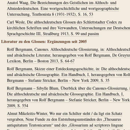
Anatol Waag, Die Bezeichnungen des Geistlichen im Althoch- und
Altniederdeutschen. Eine wortgeschichtliche und wortgeographische
Untersuchung, Teuthonista 8 (1931-1932), S. 16, 53
Carl Wesle, Die althochdeutschen Glossen des Schlettstadter Codex zu
kirchlichen Schriften und ihre Verwandten, Untersuchungen zur Deutschen
Sprachgeschichte III, Straßburg 1913, S. 99 und passim
Literatur zu den Glossen: Ergänzungen seit 2005
Rolf Bergmann, Canones. Althochdeutsche Glossierung, in: Althochdeutsc
und altsächsische Literatur, herausgegeben von Rolf Bergmann, De Gruyte
Lexikon, Berlin – Boston 2013, S. 64-67
Rolf Bergmann, Skizze einer Entdeckungsgeschichte, in: Die althochdeuts
und altsächsische Glossographie. Ein Handbuch, I, herausgegeben von Rol
Bergmann – Stefanie Stricker, Berlin – New York 2009, S. 35
Rolf Bergmann – Sibylle Blum, Überblick über die Canones-Glossierung, 
Die althochdeutsche und altsächsische Glossographie. Ein Handbuch, I,
herausgegeben von Rolf Bergmann – Stefanie Stricker, Berlin – New York
2009, S. 554
Almut Mikeleitis-Winter, Wo nur ein Schilter steht / da ligt ein Schatz
vergraben, Neue Funde zu den Entstehungsumständen des „Thesaurus
antiquitatum Teutonicarum“ und des „Glossarium ad scriptores linguae