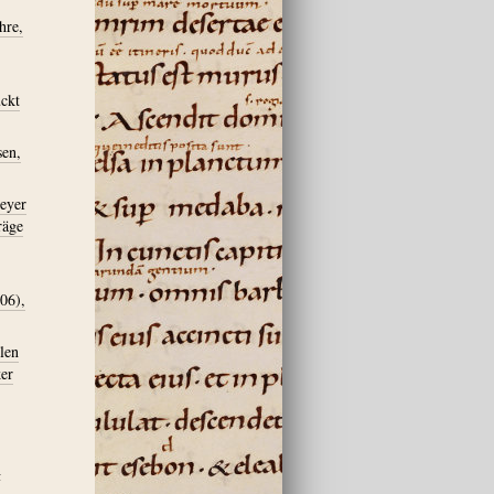
hre,
ckt
sen,
meyer
räge
06),
len
er
h