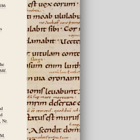
 186
es
che
68f.
nd
nd
, Nr.
 M.