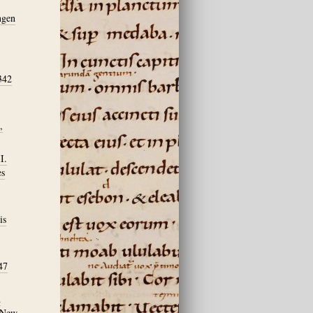
ngen
342
,
I.
es
is
47
d
– New