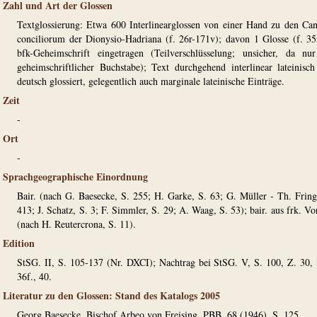
Zahl und Art der Glossen
Textglossierung: Etwa 600 Interlinearglossen von einer Hand zu den Ca
conciliorum der Dionysio-Hadriana (f. 26r-171v); davon 1 Glosse (f. 35
bfk-Geheimschrift eingetragen (Teilverschlüsselung; unsicher, da nu
geheimschriftlicher Buchstabe); Text durchgehend interlinear lateinisc
deutsch glossiert, gelegentlich auch marginale lateinische Einträge.
Zeit
-
Ort
-
Sprachgeographische Einordnung
Bair. (nach G. Baesecke, S. 255; H. Garke, S. 63; G. Müller - Th. Fring
413; J. Schatz, S. 3; F. Simmler, S. 29; A. Waag, S. 53); bair. aus frk. Vo
(nach H. Reutercrona, S. 11).
Edition
StSG. II, S. 105-137 (Nr. DXCI); Nachtrag bei StSG. V, S. 100, Z. 30, 
36f., 40.
Literatur zu den Glossen: Stand des Katalogs 2005
Georg Baesecke, Bischof Arbeo von Freising, PBB. 68 (1946), S. 125