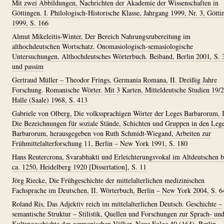
Mit zwei Abbildungen, Nachrichten der Akademie der Wissenschaften in
Göttingen. I. Philologisch-Historische Klasse, Jahrgang 1999, Nr. 3, Götti
1999, S. 166
Almut Mikeleitis-Winter, Der Bereich Nahrungszubereitung im
althochdeutschen Wortschatz. Onomasiologisch-semasiologische
Untersuchungen, Althochdeutsches Wörterbuch. Beiband, Berlin 2001, S. 
und passim
Gertraud Müller – Theodor Frings, Germania Romana, II. Dreißig Jahre
Forschung. Romanische Wörter. Mit 3 Karten, Mitteldeutsche Studien 19/2
Halle (Saale) 1968, S. 413
Gabriele von Olberg, Die volkssprachigen Wörter der Leges Barbarorum, I
Die Bezeichnungen für soziale Stände, Schichten und Gruppen in den Leg
Barbarorum, herausgegeben von Ruth Schmidt-Wiegand, Arbeiten zur
Frühmittelalterforschung 11, Berlin – New York 1991, S. 180
Hans Reutercrona, Svarabhakti und Erleichterungsvokal im Altdeutschen b
ca. 1250, Heidelberg 1920 [Dissertation], S. 11
Jörg Riecke, Die Frühgeschichte der mittelalterlichen medizinischen
Fachsprache im Deutschen, II. Wörterbuch, Berlin – New York 2004, S. 6
Roland Ris, Das Adjektiv reich im mittelalterlichen Deutsch. Geschichte –
semantische Struktur – Stilistik, Quellen und Forschungen zur Sprach- un
Kulturgeschichte der germanischen Völker. Neue Folge 40 (164), Berlin 