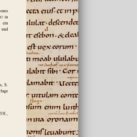
nones
r) in
r ein
h und
s, S.
rlage
33f.,