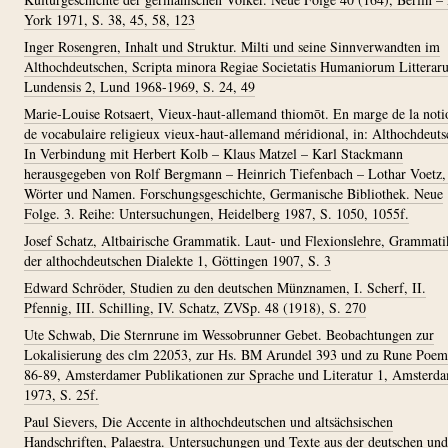
York 1971, S. 38, 45, 58, 123
Inger Rosengren, Inhalt und Struktur. Milti und seine Sinnverwandten im
Althochdeutschen, Scripta minora Regiae Societatis Humaniorum Litterar
Lundensis 2, Lund 1968-1969, S. 24, 49
Marie-Louise Rotsaert, Vieux-haut-allemand thiomōt. En marge de la noti
de vocabulaire religieux vieux-haut-allemand méridional, in: Althochdeuts
In Verbindung mit Herbert Kolb – Klaus Matzel – Karl Stackmann
herausgegeben von Rolf Bergmann – Heinrich Tiefenbach – Lothar Voetz, 
Wörter und Namen. Forschungsgeschichte, Germanische Bibliothek. Neue
Folge. 3. Reihe: Untersuchungen, Heidelberg 1987, S. 1050, 1055f.
Josef Schatz, Altbairische Grammatik. Laut- und Flexionslehre, Grammat
der althochdeutschen Dialekte 1, Göttingen 1907, S. 3
Edward Schröder, Studien zu den deutschen Münznamen, I. Scherf, II.
Pfennig, III. Schilling, IV. Schatz, ZVSp. 48 (1918), S. 270
Ute Schwab, Die Sternrune im Wessobrunner Gebet. Beobachtungen zur
Lokalisierung des clm 22053, zur Hs. BM Arundel 393 und zu Rune Poem
86-89, Amsterdamer Publikationen zur Sprache und Literatur 1, Amsterd
1973, S. 25f.
Paul Sievers, Die Accente in althochdeutschen und altsächsischen
Handschriften, Palaestra. Untersuchungen und Texte aus der deutschen und