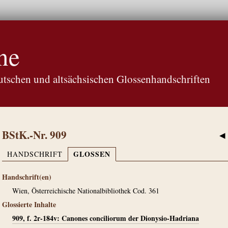
ne
tschen und altsächsischen Glossenhandschriften
BStK.-Nr. 909
◀
GLOSSEN
HANDSCHRIFT
Handschrift(en)
Wien, Österreichische Nationalbibliothek Cod. 361
Glossierte Inhalte
909, f. 2r-184v: Canones conciliorum der Dionysio-Hadriana