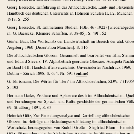
Georg Baesecke, Einführung in das Althochdeutsche. Laut- und Flexionsle
Handbuch des deutschen Unterrichts an Höheren Schulen II,1,2, München
1918, S. 255
Georg Baesecke, St. Emmeramer Studien, PBB. 46 (1922) [wiederabgedru
in: G. Baesecke, Kleinere Schriften, S. 38-85], S. 49f., 52
Günter Baur, Der Wortschatz der Landwirtschaft im Bereich der ahd. Glos
Augsburg 1960 [Dissertation München], S. 316
Die althochdeutschen Glossen. Gesammelt und bearbeitet von Elias Stein
und Eduard Sievers, IV. Alphabetisch geordnete Glossare. Adespota Nacht
zu Band I-III. Handschriftenverzeichnis, Unveränderter Nachdruck 1969,
online
Dublin – Zürich 1898, S. 634, Nr. 591
(
)
G. Ehrismann, Die Wörter für 'Herr' im Althochdeutschen, ZDW. 7 (1905/
S. 192
Hermann Garke, Prothese und Aphaerese des h im Althochdeutschen, Quel
und Forschungen zur Sprach- und Kulturgeschichte der germanischen Völk
69, Straßburg 1891, S. 63
Heinrich Götz, Zur Bedeutungsanalyse und Darstellung althochdeutscher
Glossen, in: Beiträge zur Bedeutungserschließung im althochdeutschen
Wortschatz, herausgegeben von Rudolf Große – Siegfried Blum – Heinric
Götz, Sitzungsberichte der Sächsischen Akademie der Wissenschaften zu