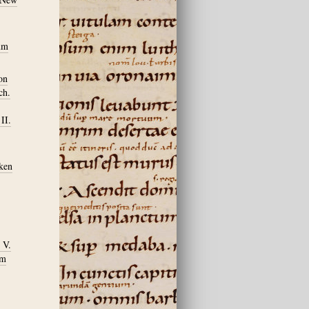
um
on
ch.
II.
iken
 V.
am