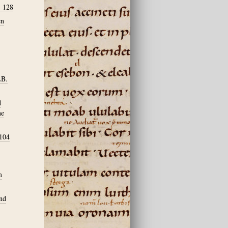
, 128
en
LB.
d
he
 104
m
nd