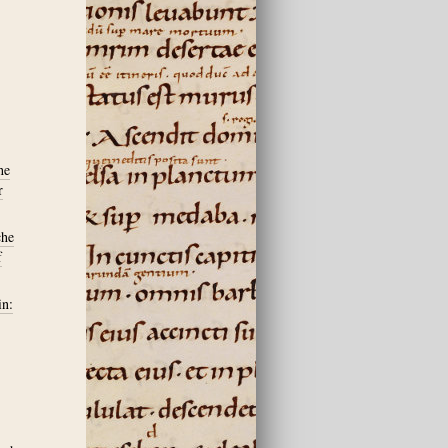
he
r
che
f
in: