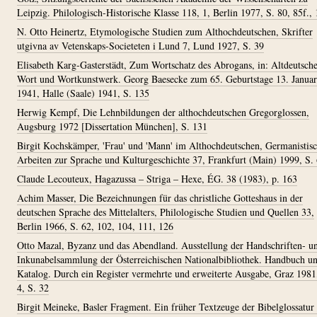
Leipzig. Philologisch-Historische Klasse 118, 1, Berlin 1977, S. 80, 85f.,
N. Otto Heinertz, Etymologische Studien zum Althochdeutschen, Skrifter
utgivna av Vetenskaps-Societeten i Lund 7, Lund 1927, S. 39
Elisabeth Karg-Gasterstädt, Zum Wortschatz des Abrogans, in: Altdeutsch
Wort und Wortkunstwerk. Georg Baesecke zum 65. Geburtstage 13. Januar
1941, Halle (Saale) 1941, S. 135
Herwig Kempf, Die Lehnbildungen der althochdeutschen Gregorglossen,
Augsburg 1972 [Dissertation München], S. 131
Birgit Kochskämper, 'Frau' und 'Mann' im Althochdeutschen, Germanistis
Arbeiten zur Sprache und Kulturgeschichte 37, Frankfurt (Main) 1999, S. 
Claude Lecouteux, Hagazussa – Striga – Hexe, ÉG. 38 (1983), p. 163
Achim Masser, Die Bezeichnungen für das christliche Gotteshaus in der
deutschen Sprache des Mittelalters, Philologische Studien und Quellen 33,
Berlin 1966, S. 62, 102, 104, 111, 126
Otto Mazal, Byzanz und das Abendland. Ausstellung der Handschriften- u
Inkunabelsammlung der Österreichischen Nationalbibliothek. Handbuch u
Katalog. Durch ein Register vermehrte und erweiterte Ausgabe, Graz 1981
4, S. 32
Birgit Meineke, Basler Fragment. Ein früher Textzeuge der Bibelglossatur