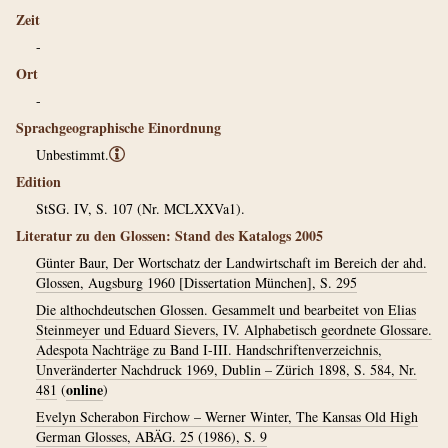
Zeit
-
Ort
-
Sprachgeographische Einordnung
Unbestimmt.
ⓘ
Edition
StSG. IV, S. 107 (Nr. MCLXXVa1).
Literatur zu den Glossen: Stand des Katalogs 2005
Günter Baur, Der Wortschatz der Landwirtschaft im Bereich der ahd.
Glossen, Augsburg 1960 [Dissertation München], S. 295
Die althochdeutschen Glossen. Gesammelt und bearbeitet von Elias
Steinmeyer und Eduard Sievers, IV. Alphabetisch geordnete Glossare.
Adespota Nachträge zu Band I-III. Handschriftenverzeichnis,
Unveränderter Nachdruck 1969, Dublin – Zürich 1898, S. 584, Nr.
online
481
(
)
Evelyn Scherabon Firchow – Werner Winter, The Kansas Old High
German Glosses, ABÄG. 25 (1986), S. 9