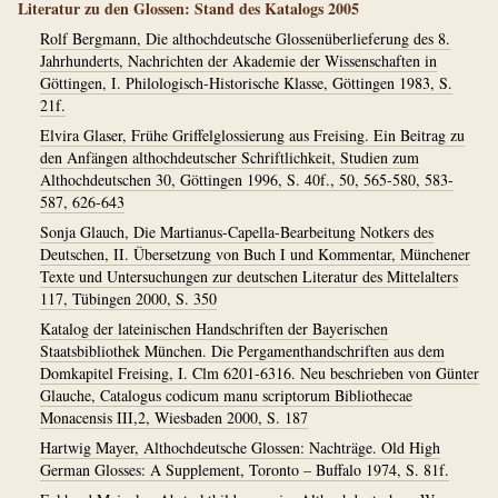
Literatur zu den Glossen: Stand des Katalogs 2005
Rolf Bergmann, Die althochdeutsche Glossenüberlieferung des 8.
Jahrhunderts, Nachrichten der Akademie der Wissenschaften in
Göttingen, I. Philologisch-Historische Klasse, Göttingen 1983, S.
21f.
Elvira Glaser, Frühe Griffelglossierung aus Freising. Ein Beitrag zu
den Anfängen althochdeutscher Schriftlichkeit, Studien zum
Althochdeutschen 30, Göttingen 1996, S. 40f., 50, 565-580, 583-
587, 626-643
Sonja Glauch, Die Martianus-Capella-Bearbeitung Notkers des
Deutschen, II. Übersetzung von Buch I und Kommentar, Münchener
Texte und Untersuchungen zur deutschen Literatur des Mittelalters
117, Tübingen 2000, S. 350
Katalog der lateinischen Handschriften der Bayerischen
Staatsbibliothek München. Die Pergamenthandschriften aus dem
Domkapitel Freising, I. Clm 6201-6316. Neu beschrieben von Günter
Glauche, Catalogus codicum manu scriptorum Bibliothecae
Monacensis III,2, Wiesbaden 2000, S. 187
Hartwig Mayer, Althochdeutsche Glossen: Nachträge. Old High
German Glosses: A Supplement, Toronto – Buffalo 1974, S. 81f.