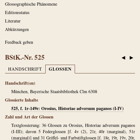
Glossographische Phänomene
Editionsstatus
Literatur
Abkürzungen
Feedback geben
BStK.-Nr. 525
◀
▶
GLOSSEN
HANDSCHRIFT
Handschrift(en)
München, Bayerische Staatsbibliothek Clm 6308
Glossierte Inhalte
525, f. 1r-149r: Orosius, Historiae adversum paganos (I-IV)
Zahl und Art der Glossen
Textglossierung: 36 Glossen zu Orosius, Historiae adversum paganos
(I-III); davon 5 Federglossen [f. 4v (2), 21r, 40r (marginal), 51r
(marginal)] und 31 Griffel- und Farbstiftglossen [f. 18r, 19r, 19v, 20r,