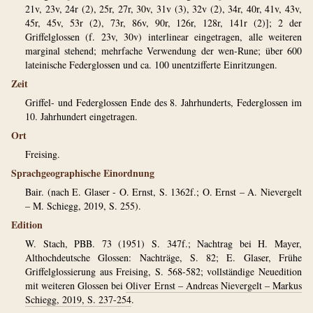
21v, 23v, 24r (2), 25r, 27r, 30v, 31v (3), 32v (2), 34r, 40r, 41v, 43v,
45r, 45v, 53r (2), 73r, 86v, 90r, 126r, 128r, 141r (2)]; 2 der
Griffelglossen (f. 23v, 30v) interlinear eingetragen, alle weiteren
marginal stehend; mehrfache Verwendung der wen-Rune; über 600
lateinische Federglossen und ca. 100 unentzifferte Einritzungen.
Zeit
Griffel- und Federglossen Ende des 8. Jahrhunderts, Federglossen im
10. Jahrhundert eingetragen.
Ort
Freising.
Sprachgeographische Einordnung
Bair. (nach E. Glaser - O. Ernst, S. 1362f.; O. Ernst – A. Nievergelt
– M. Schiegg, 2019, S. 255).
Edition
W. Stach, PBB. 73 (1951) S. 347f.; Nachtrag bei H. Mayer,
Althochdeutsche Glossen: Nachträge, S. 82; E. Glaser, Frühe
Griffelglossierung aus Freising, S. 568-582; vollständige Neuedition
mit weiteren Glossen bei
Oliver Ernst – Andreas Nievergelt – Markus
Schiegg, 2019, S. 237-254
.