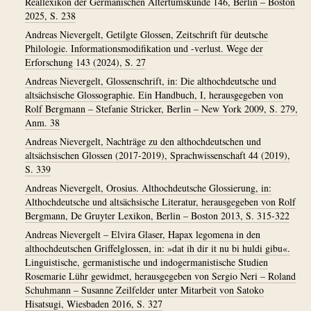
Reallexikon der Germanischen Altertumskunde 146, Berlin – Boston
2025, S. 238
Andreas Nievergelt, Getilgte Glossen, Zeitschrift für deutsche
Philologie. Informationsmodifikation und -verlust. Wege der
Erforschung 143 (2024), S. 27
Andreas Nievergelt, Glossenschrift, in: Die althochdeutsche und
altsächsische Glossographie. Ein Handbuch, I, herausgegeben von
Rolf Bergmann – Stefanie Stricker, Berlin – New York 2009, S. 279,
Anm. 38
Andreas Nievergelt, Nachträge zu den althochdeutschen und
altsächsischen Glossen (2017-2019), Sprachwissenschaft 44 (2019),
S. 339
Andreas Nievergelt, Orosius. Althochdeutsche Glossierung, in:
Althochdeutsche und altsächsische Literatur, herausgegeben von Rolf
Bergmann, De Gruyter Lexikon, Berlin – Boston 2013, S. 315-322
Andreas Nievergelt – Elvira Glaser, Hapax legomena in den
althochdeutschen Griffelglossen, in: »dat ih dir it nu bi huldi gibu«.
Linguistische, germanistische und indogermanistische Studien
Rosemarie Lühr gewidmet, herausgegeben von Sergio Neri – Roland
Schuhmann – Susanne Zeilfelder unter Mitarbeit von Satoko
Hisatsugi, Wiesbaden 2016, S. 327