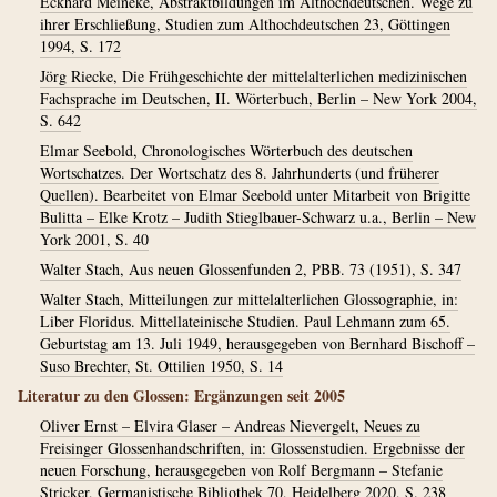
Eckhard Meineke, Abstraktbildungen im Althochdeutschen. Wege zu
ihrer Erschließung, Studien zum Althochdeutschen 23, Göttingen
1994, S. 172
Jörg Riecke, Die Frühgeschichte der mittelalterlichen medizinischen
Fachsprache im Deutschen, II. Wörterbuch, Berlin – New York 2004,
S. 642
Elmar Seebold, Chronologisches Wörterbuch des deutschen
Wortschatzes. Der Wortschatz des 8. Jahrhunderts (und früherer
Quellen). Bearbeitet von Elmar Seebold unter Mitarbeit von Brigitte
Bulitta – Elke Krotz – Judith Stieglbauer-Schwarz u.a., Berlin – New
York 2001, S. 40
Walter Stach, Aus neuen Glossenfunden 2, PBB. 73 (1951), S. 347
Walter Stach, Mitteilungen zur mittelalterlichen Glossographie, in:
Liber Floridus. Mittellateinische Studien. Paul Lehmann zum 65.
Geburtstag am 13. Juli 1949, herausgegeben von Bernhard Bischoff –
Suso Brechter, St. Ottilien 1950, S. 14
Literatur zu den Glossen: Ergänzungen seit 2005
Oliver Ernst – Elvira Glaser – Andreas Nievergelt, Neues zu
Freisinger Glossenhandschriften, in: Glossenstudien. Ergebnisse der
neuen Forschung, herausgegeben von Rolf Bergmann – Stefanie
Stricker, Germanistische Bibliothek 70, Heidelberg 2020, S. 238