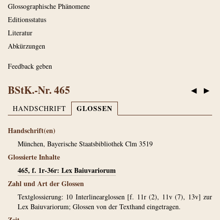
Glossographische Phänomene
Editionsstatus
Literatur
Abkürzungen
Feedback geben
BStK.-Nr. 465
◀
▶
GLOSSEN
HANDSCHRIFT
Handschrift(en)
München, Bayerische Staatsbibliothek Clm 3519
Glossierte Inhalte
465, f. 1r-36r: Lex Baiuvariorum
Zahl und Art der Glossen
Textglossierung: 10 Interlinearglossen [f. 11r (2), 11v (7), 13v] zur
Lex Baiuvariorum; Glossen von der Texthand eingetragen.
Zeit