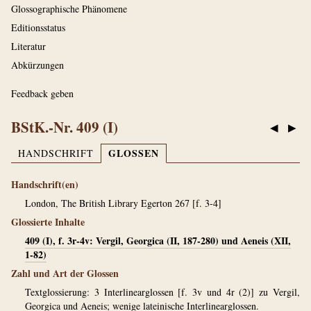
Glossographische Phänomene
Editionsstatus
Literatur
Abkürzungen
Feedback geben
BStK.-Nr. 409 (I)
◀
▶
GLOSSEN
HANDSCHRIFT
Handschrift(en)
London, The British Library Egerton 267 [f. 3-4]
Glossierte Inhalte
409 (I), f. 3r-4v: Vergil, Georgica (II, 187-280) und Aeneis (XII,
1-82)
Zahl und Art der Glossen
Textglossierung: 3 Interlinearglossen [f. 3v und 4r (2)] zu Vergil,
Georgica und Aeneis; wenige lateinische Interlinearglossen.