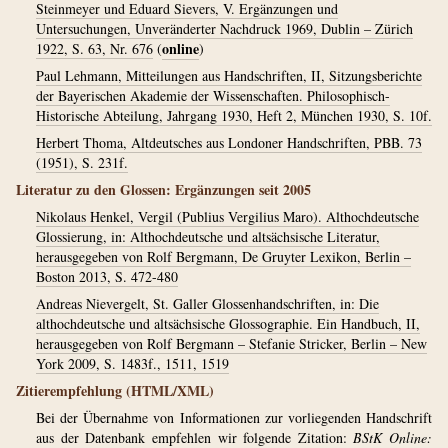
Steinmeyer und Eduard Sievers, V. Ergänzungen und
Untersuchungen, Unveränderter Nachdruck 1969, Dublin – Zürich
online
1922, S. 63, Nr. 676
(
)
Paul Lehmann, Mitteilungen aus Handschriften, II, Sitzungsberichte
der Bayerischen Akademie der Wissenschaften. Philosophisch-
Historische Abteilung, Jahrgang 1930, Heft 2, München 1930, S. 10f.
Herbert Thoma, Altdeutsches aus Londoner Handschriften, PBB. 73
(1951), S. 231f.
Literatur zu den Glossen: Ergänzungen seit 2005
Nikolaus Henkel, Vergil (Publius Vergilius Maro). Althochdeutsche
Glossierung, in: Althochdeutsche und altsächsische Literatur,
herausgegeben von Rolf Bergmann, De Gruyter Lexikon, Berlin –
Boston 2013, S. 472-480
Andreas Nievergelt, St. Galler Glossenhandschriften, in: Die
althochdeutsche und altsächsische Glossographie. Ein Handbuch, II,
herausgegeben von Rolf Bergmann – Stefanie Stricker, Berlin – New
York 2009, S. 1483f., 1511, 1519
Zitierempfehlung (HTML/XML)
Bei der Übernahme von Informationen zur vorliegenden Handschrift
aus der Datenbank empfehlen wir folgende Zitation:
BStK Online: