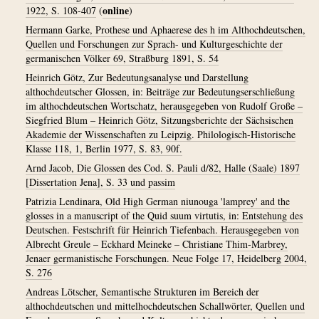
online
1922, S. 108-407
(
)
Hermann Garke, Prothese und Aphaerese des h im Althochdeutschen,
Quellen und Forschungen zur Sprach- und Kulturgeschichte der
germanischen Völker 69, Straßburg 1891, S. 54
Heinrich Götz, Zur Bedeutungsanalyse und Darstellung
althochdeutscher Glossen, in: Beiträge zur Bedeutungserschließung
im althochdeutschen Wortschatz, herausgegeben von Rudolf Große –
Siegfried Blum – Heinrich Götz, Sitzungsberichte der Sächsischen
Akademie der Wissenschaften zu Leipzig. Philologisch-Historische
Klasse 118, 1, Berlin 1977, S. 83, 90f.
Arnd Jacob, Die Glossen des Cod. S. Pauli d/82, Halle (Saale) 1897
[Dissertation Jena], S. 33 und passim
Patrizia Lendinara, Old High German niunouga 'lamprey' and the
glosses in a manuscript of the Quid suum virtutis, in: Entstehung des
Deutschen. Festschrift für Heinrich Tiefenbach. Herausgegeben von
Albrecht Greule – Eckhard Meineke – Christiane Thim-Marbrey,
Jenaer germanistische Forschungen. Neue Folge 17, Heidelberg 2004,
S. 276
Andreas Lötscher, Semantische Strukturen im Bereich der
althochdeutschen und mittelhochdeutschen Schallwörter, Quellen und