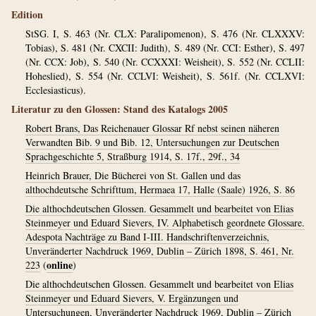
Edition
StSG. I, S. 463 (Nr. CLX: Paralipomenon), S. 476 (Nr. CLXXXV:
Tobias), S. 481 (Nr. CXCII: Judith), S. 489 (Nr. CCI: Esther), S. 497
(Nr. CCX: Job), S. 540 (Nr. CCXXXI: Weisheit), S. 552 (Nr. CCLII:
Hoheslied), S. 554 (Nr. CCLVI: Weisheit), S. 561f. (Nr. CCLXVI:
Ecclesiasticus).
Literatur zu den Glossen: Stand des Katalogs 2005
Robert Brans, Das Reichenauer Glossar Rf nebst seinen näheren
Verwandten Bib. 9 und Bib. 12, Untersuchungen zur Deutschen
Sprachgeschichte 5, Straßburg 1914, S. 17f., 29f., 34
Heinrich Brauer, Die Bücherei von St. Gallen und das
althochdeutsche Schrifttum, Hermaea 17, Halle (Saale) 1926, S. 86
Die althochdeutschen Glossen. Gesammelt und bearbeitet von Elias
Steinmeyer und Eduard Sievers, IV. Alphabetisch geordnete Glossare.
Adespota Nachträge zu Band I-III. Handschriftenverzeichnis,
Unveränderter Nachdruck 1969, Dublin – Zürich 1898, S. 461, Nr.
online
223
(
)
Die althochdeutschen Glossen. Gesammelt und bearbeitet von Elias
Steinmeyer und Eduard Sievers, V. Ergänzungen und
Untersuchungen, Unveränderter Nachdruck 1969, Dublin – Zürich