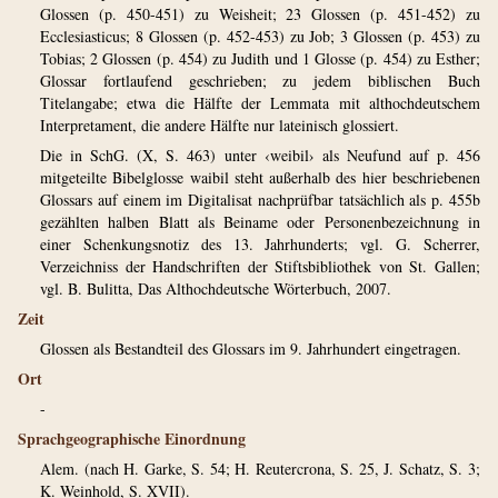
Glossen (p. 450-451) zu Weisheit; 23 Glossen (p. 451-452) zu
Ecclesiasticus; 8 Glossen (p. 452-453) zu Job; 3 Glossen (p. 453) zu
Tobias; 2 Glossen (p. 454) zu Judith und 1 Glosse (p. 454) zu Esther;
Glossar fortlaufend geschrieben; zu jedem biblischen Buch
Titelangabe; etwa die Hälfte der Lemmata mit althochdeutschem
Interpretament, die andere Hälfte nur lateinisch glossiert.
Die in SchG. (X, S. 463) unter ‹weibil› als Neufund auf p. 456
mitgeteilte Bibelglosse waibil steht außerhalb des hier beschriebenen
Glossars auf einem im Digitalisat nachprüfbar tatsächlich als p. 455b
gezählten halben Blatt als Beiname oder Personenbezeichnung in
einer Schenkungsnotiz des 13. Jahrhunderts; vgl. G. Scherrer,
Verzeichniss der Handschriften der Stiftsbibliothek von St. Gallen;
vgl. B. Bulitta, Das Althochdeutsche Wörterbuch, 2007.
Zeit
Glossen als Bestandteil des Glossars im 9. Jahrhundert eingetragen.
Ort
-
Sprachgeographische Einordnung
Alem. (nach H. Garke, S. 54; H. Reutercrona, S. 25, J. Schatz, S. 3;
K. Weinhold, S. XVII).