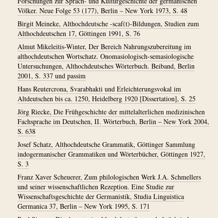
Forschungen zur Sprach- und Kulturgeschichte der germanischen
Völker. Neue Folge 53 (177), Berlin – New York 1973, S. 48
Birgit Meineke, Althochdeutsche -scaf(t)-Bildungen, Studien zum
Althochdeutschen 17, Göttingen 1991, S. 76
Almut Mikeleitis-Winter, Der Bereich Nahrungszubereitung im
althochdeutschen Wortschatz. Onomasiologisch-semasiologische
Untersuchungen, Althochdeutsches Wörterbuch. Beiband, Berlin
2001, S. 337 und passim
Hans Reutercrona, Svarabhakti und Erleichterungsvokal im
Altdeutschen bis ca. 1250, Heidelberg 1920 [Dissertation], S. 25
Jörg Riecke, Die Frühgeschichte der mittelalterlichen medizinischen
Fachsprache im Deutschen, II. Wörterbuch, Berlin – New York 2004,
S. 638
Josef Schatz, Althochdeutsche Grammatik, Göttinger Sammlung
indogermanischer Grammatiken und Wörterbücher, Göttingen 1927,
S. 3
Franz Xaver Scheuerer, Zum philologischen Werk J.A. Schmellers
und seiner wissenschaftlichen Rezeption. Eine Studie zur
Wissenschaftsgeschichte der Germanistik, Studia Linguistica
Germanica 37, Berlin – New York 1995, S. 171