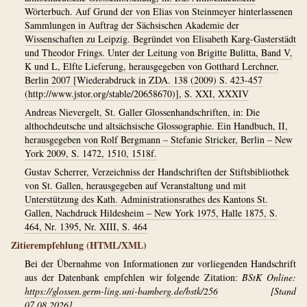
Wörterbuch. Auf Grund der von Elias von Steinmeyer hinterlassenen
Sammlungen in Auftrag der Sächsischen Akademie der
Wissenschaften zu Leipzig. Begründet von Elisabeth Karg-Gasterstädt
und Theodor Frings. Unter der Leitung von Brigitte Bulitta, Band V,
K und L, Elfte Lieferung, herausgegeben von Gotthard Lerchner,
Berlin 2007 [Wiederabdruck in ZDA. 138 (2009) S. 423-457
(http://www.jstor.org/stable/20658670)], S. XXI, XXXIV
Andreas Nievergelt, St. Galler Glossenhandschriften, in: Die
althochdeutsche und altsächsische Glossographie. Ein Handbuch, II,
herausgegeben von Rolf Bergmann – Stefanie Stricker, Berlin – New
York 2009, S. 1472, 1510, 1518f.
Gustav Scherrer, Verzeichniss der Handschriften der Stiftsbibliothek
von St. Gallen, herausgegeben auf Veranstaltung und mit
Unterstützung des Kath. Administrationsrathes des Kantons St.
Gallen, Nachdruck Hildesheim – New York 1975, Halle 1875, S.
464, Nr. 1395, Nr. XIII, S. 464
Zitierempfehlung (HTML/XML)
Bei der Übernahme von Informationen zur vorliegenden Handschrift
aus der Datenbank empfehlen wir folgende Zitation:
BStK Online:
https://glossen.germ-ling.uni-bamberg.de/bstk/256
[Stand
07.08.2026].