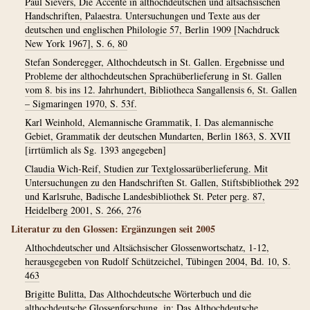
Paul Sievers, Die Accente in althochdeutschen und altsächsischen
Handschriften, Palaestra. Untersuchungen und Texte aus der
deutschen und englischen Philologie 57, Berlin 1909 [Nachdruck
New York 1967], S. 6, 80
Stefan Sonderegger, Althochdeutsch in St. Gallen. Ergebnisse und
Probleme der althochdeutschen Sprachüberlieferung in St. Gallen
vom 8. bis ins 12. Jahrhundert, Bibliotheca Sangallensis 6, St. Gallen
– Sigmaringen 1970, S. 53f.
Karl Weinhold, Alemannische Grammatik, I. Das alemannische
Gebiet, Grammatik der deutschen Mundarten, Berlin 1863, S. XVII
[irrtümlich als Sg. 1393 angegeben]
Claudia Wich-Reif, Studien zur Textglossarüberlieferung. Mit
Untersuchungen zu den Handschriften St. Gallen, Stiftsbibliothek 292
und Karlsruhe, Badische Landesbibliothek St. Peter perg. 87,
Heidelberg 2001, S. 266, 276
Literatur zu den Glossen: Ergänzungen seit 2005
Althochdeutscher und Altsächsischer Glossenwortschatz, 1-12,
herausgegeben von Rudolf Schützeichel, Tübingen 2004, Bd. 10, S.
463
Brigitte Bulitta, Das Althochdeutsche Wörterbuch und die
althochdeutsche Glossenforschung, in: Das Althochdeutsche