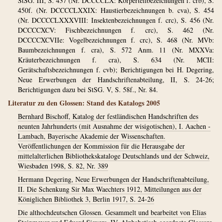
StSG. III, S. 437 (Nr. DCCCCLX: Körperteilbezeicnungen f. crb), S.
450f. (Nr. DCCCCLXXIX: Haustierbezeichnungen b. cva), S. 454
(Nr. DCCCCLXXXVIII: Insektenbezeichnungen f. crc), S. 456 (Nr.
DCCCCXCV: Fischbezeichnungen f. crc), S. 462 (Nr.
DCCCCXCVIIe: Vogelbezeichnungen f. crc), S. 468 (Nr. MVb:
Baumbezeichnungen f. cra), S. 572 Anm. 11 (Nr. MXXVa:
Kräuterbezeichnungen f. cra), S. 634 (Nr. MCII:
Gerätschaftsbezeichnungen f. cvb); Berichtigungen bei H. Degering,
Neue Erwerbungen der Handschriftenabteilung, II, S. 24-26;
Berichtigungen dazu bei StSG. V, S. 58f., Nr. 84.
Literatur zu den Glossen: Stand des Katalogs 2005
Bernhard Bischoff, Katalog der festländischen Handschriften des
neunten Jahrhunderts (mit Ausnahme der wisigotischen), I. Aachen -
Lambach, Bayerische Akademie der Wissenschaften.
Veröffentlichungen der Kommission für die Herausgabe der
mittelalterlichen Bibliothekskataloge Deutschlands und der Schweiz,
Wiesbaden 1998, S. 82, Nr. 389
Hermann Degering, Neue Erwerbungen der Handschriftenabteilung,
II. Die Schenkung Sir Max Waechters 1912, Mitteilungen aus der
Königlichen Bibliothek 3, Berlin 1917, S. 24-26
Die althochdeutschen Glossen. Gesammelt und bearbeitet von Elias