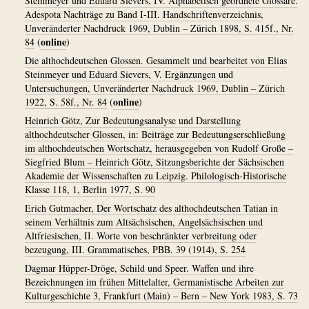
Steinmeyer und Eduard Sievers, IV. Alphabetisch geordnete Glossare.
Adespota Nachträge zu Band I-III. Handschriftenverzeichnis,
Unveränderter Nachdruck 1969, Dublin – Zürich 1898, S. 415f., Nr.
online
84
(
)
Die althochdeutschen Glossen. Gesammelt und bearbeitet von Elias
Steinmeyer und Eduard Sievers, V. Ergänzungen und
Untersuchungen, Unveränderter Nachdruck 1969, Dublin – Zürich
online
1922, S. 58f., Nr. 84
(
)
Heinrich Götz, Zur Bedeutungsanalyse und Darstellung
althochdeutscher Glossen, in: Beiträge zur Bedeutungserschließung
im althochdeutschen Wortschatz, herausgegeben von Rudolf Große –
Siegfried Blum – Heinrich Götz, Sitzungsberichte der Sächsischen
Akademie der Wissenschaften zu Leipzig. Philologisch-Historische
Klasse 118, 1, Berlin 1977, S. 90
Erich Gutmacher, Der Wortschatz des althochdeutschen Tatian in
seinem Verhältnis zum Altsächsischen, Angelsächsischen und
Altfriesischen, II. Worte von beschränkter verbreitung oder
bezeugung, III. Grammatisches, PBB. 39 (1914), S. 254
Dagmar Hüpper-Dröge, Schild und Speer. Waffen und ihre
Bezeichnungen im frühen Mittelalter, Germanistische Arbeiten zur
Kulturgeschichte 3, Frankfurt (Main) – Bern – New York 1983, S. 73