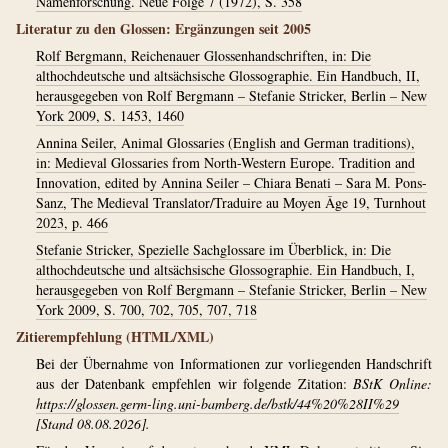
Namenforschung. Neue Folge 7 (1972), S. 358
Literatur zu den Glossen: Ergänzungen seit 2005
Rolf Bergmann, Reichenauer Glossenhandschriften, in: Die
althochdeutsche und altsächsische Glossographie. Ein Handbuch, II,
herausgegeben von Rolf Bergmann – Stefanie Stricker, Berlin – New
York 2009, S. 1453, 1460
Annina Seiler, Animal Glossaries (English and German traditions),
in: Medieval Glossaries from North-Western Europe. Tradition and
Innovation, edited by Annina Seiler – Chiara Benati – Sara M. Pons-
Sanz, The Medieval Translator/Traduire au Moyen Âge 19, Turnhout
2023, p. 466
Stefanie Stricker, Spezielle Sachglossare im Überblick, in: Die
althochdeutsche und altsächsische Glossographie. Ein Handbuch, I,
herausgegeben von Rolf Bergmann – Stefanie Stricker, Berlin – New
York 2009, S. 700, 702, 705, 707, 718
Zitierempfehlung (HTML/XML)
Bei der Übernahme von Informationen zur vorliegenden Handschrift
aus der Datenbank empfehlen wir folgende Zitation:
BStK Online:
https://glossen.germ-ling.uni-bamberg.de/bstk/44%20%28II%29
[Stand 08.08.2026].