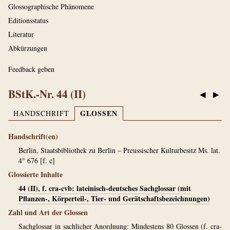
Glossographische Phänomene
Editionsstatus
Literatur
Abkürzungen
Feedback geben
BStK.-Nr. 44 (II)
◀
▶
GLOSSEN
HANDSCHRIFT
Handschrift(en)
Berlin, Staatsbibliothek zu Berlin – Preussischer Kulturbesitz Ms. lat.
4° 676 [f. c]
Glossierte Inhalte
44 (II), f. cra-cvb: lateinisch-deutsches Sachglossar (mit
Pflanzen-, Körperteil-, Tier- und Gerätschaftsbezeichnungen)
Zahl und Art der Glossen
Sachglossar in sachlicher Anordnung: Mindestens 80 Glossen (f. cra-