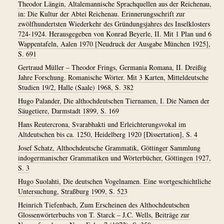
Theodor Längin, Altalemannische Sprachquellen aus der Reichenau,
in: Die Kultur der Abtei Reichenau. Erinnerungsschrift zur
zwölfhundertsten Wiederkehr des Gründungsjahres des Inselklosters
724-1924. Herausgegeben von Konrad Beyerle, II. Mit 1 Plan und 6
Wappentafeln, Aalen 1970 [Neudruck der Ausgabe München 1925],
S. 691
Gertraud Müller – Theodor Frings, Germania Romana, II. Dreißig
Jahre Forschung. Romanische Wörter. Mit 3 Karten, Mitteldeutsche
Studien 19/2, Halle (Saale) 1968, S. 382
Hugo Palander, Die althochdeutschen Tiernamen, I. Die Namen der
Säugetiere, Darmstadt 1899, S. 169
Hans Reutercrona, Svarabhakti und Erleichterungsvokal im
Altdeutschen bis ca. 1250, Heidelberg 1920 [Dissertation], S. 4
Josef Schatz, Althochdeutsche Grammatik, Göttinger Sammlung
indogermanischer Grammatiken und Wörterbücher, Göttingen 1927,
S. 3
Hugo Suolahti, Die deutschen Vogelnamen. Eine wortgeschichtliche
Untersuchung, Straßburg 1909, S. 523
Heinrich Tiefenbach, Zum Erscheinen des Althochdeutschen
Glossenwörterbuchs von T. Starck – J.C. Wells, Beiträge zur