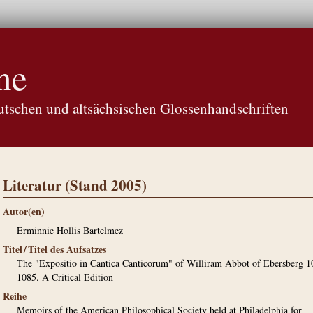
ne
tschen und altsächsischen Glossenhandschriften
Literatur (Stand 2005)
Autor(en)
Erminnie Hollis Bartelmez
Titel / Titel des Aufsatzes
The "Expositio in Cantica Canticorum" of Williram Abbot of Ebersberg 1
1085. A Critical Edition
Reihe
Memoirs of the American Philosophical Society held at Philadelphia for