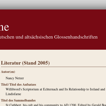
ne
tschen und altsächsischen Glossenhandschriften
Literatur (Stand 2005)
Autor(en)
Nancy Netzer
Titel / Titel des Aufsatzes
Willibrord's Scriptorium at Echternach and Its Relationship to Ireland and
Lindisfarne
Titel des Sammelbandes
St Cuthbert, his cult and his community to AD 1200. Edited by Gerald Bo