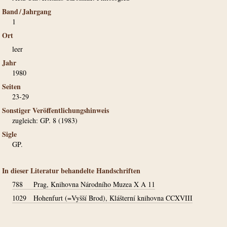
Band / Jahrgang
1
Ort
leer
Jahr
1980
Seiten
23-29
Sonstiger Veröffentlichungshinweis
zugleich: GP. 8 (1983)
Sigle
GP.
In dieser Literatur behandelte Handschriften
788
Prag, Knihovna Národního Muzea X A 11
1029
Hohenfurt (=Vyšší Brod), Klášterní knihovna CCXVIII