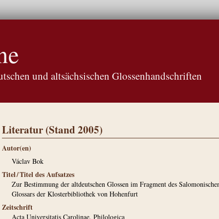
ne
tschen und altsächsischen Glossenhandschriften
Literatur (Stand 2005)
Autor(en)
Václav Bok
Titel / Titel des Aufsatzes
Zur Bestimmung der altdeutschen Glossen im Fragment des Salomonische
Glossars der Klosterbibliothek von Hohenfurt
Zeitschrift
Acta Universitatis Carolinae. Philologica