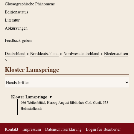
Glossographische Phänomene
Editionsstatus
Literatur
Abkürzungen
Feedback geben
Deutschland
>
Norddeutschland
>
Nordwestdeutschland
>
Niedersachsen
>
Kloster Lamspringe
Kloster Lamspringe
▾
966
Wolfenbüttel, Herzog August Bibliothek Cod. Guelf. 553
Helmstadiensis
Kontakt
Impressum
Datenschutzerklärung
Login für Bearbeiter