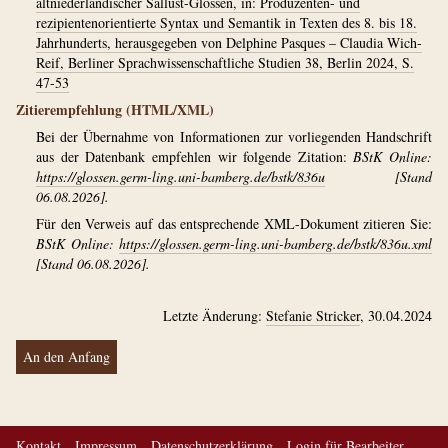
altniederländischer Sallust-Glossen, in: Produzenten- und
rezipientenorientierte Syntax und Semantik in Texten des 8. bis 18.
Jahrhunderts, herausgegeben von Delphine Pasques – Claudia Wich-
Reif, Berliner Sprachwissenschaftliche Studien 38, Berlin 2024, S.
47-53
Zitierempfehlung (HTML/XML)
Bei der Übernahme von Informationen zur vorliegenden Handschrift
aus der Datenbank empfehlen wir folgende Zitation:
BStK Online:
https://glossen.germ-ling.uni-bamberg.de/bstk/836u
[Stand
06.08.2026].
Für den Verweis auf das entsprechende XML-Dokument zitieren Sie:
BStK Online:
https://glossen.germ-ling.uni-bamberg.de/bstk/836u.xml
[Stand 06.08.2026].
Letzte Änderung:
Stefanie Stricker
, 30.04.2024
An den Anfang
Kontakt
Impressum
Datenschutzerklärung
Login für Bearbeiter