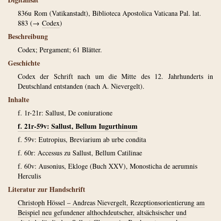
836u
Rom (Vatikanstadt), Biblioteca Apostolica Vaticana Pal. lat.
883 (→
Codex
)
Beschreibung
Codex; Pergament; 61 Blätter.
Geschichte
Codex der Schrift nach um die Mitte des 12. Jahrhunderts in
Deutschland entstanden (nach A. Nievergelt).
Inhalte
f. 1r-21r: Sallust, De coniuratione
f. 21r-59v: Sallust, Bellum Iugurthinum
f. 59v: Eutropius, Breviarium ab urbe condita
f. 60r: Accessus zu Sallust, Bellum Catilinae
f. 60v: Ausonius, Ekloge (Buch XXV), Monosticha de aerumnis
Herculis
Literatur zur Handschrift
Christoph Hössel – Andreas Nievergelt, Rezeptionsorientierung am
Beispiel neu gefundener althochdeutscher, altsächsischer und