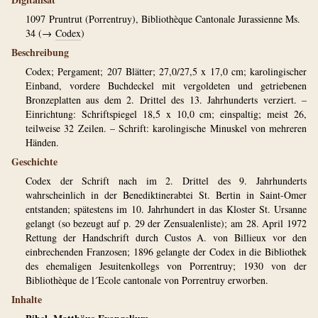
1097
Pruntrut (Porrentruy), Bibliothèque Cantonale Jurassienne Ms.
34 (→
Codex
)
Beschreibung
Codex; Pergament; 207 Blätter; 27,0/27,5 x 17,0 cm; karolingischer
Einband, vordere Buchdeckel mit vergoldeten und getriebenen
Bronzeplatten aus dem 2. Drittel des 13. Jahrhunderts verziert. –
Einrichtung: Schriftspiegel 18,5 x 10,0 cm; einspaltig; meist 26,
teilweise 32 Zeilen. – Schrift: karolingische Minuskel von mehreren
Händen.
Geschichte
Codex der Schrift nach im 2. Drittel des 9. Jahrhunderts
wahrscheinlich in der Benediktinerabtei St. Bertin in Saint-Omer
entstanden; spätestens im 10. Jahrhundert in das Kloster St. Ursanne
gelangt (so bezeugt auf p. 29 der Zensualenliste); am 28. April 1972
Rettung der Handschrift durch Custos A. von Billieux vor den
einbrechenden Franzosen; 1896 gelangte der Codex in die Bibliothek
des ehemaligen Jesuitenkollegs von Porrentruy; 1930 von der
Bibliothèque de l´Ecole cantonale von Porrentruy erworben.
Inhalte