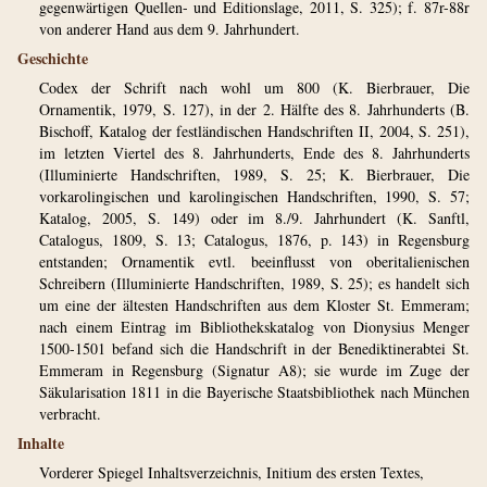
gegenwärtigen Quellen- und Editionslage, 2011, S. 325); f. 87r-88r
von anderer Hand aus dem 9. Jahrhundert.
Geschichte
Codex der Schrift nach wohl um 800 (K. Bierbrauer, Die
Ornamentik, 1979, S. 127), in der 2. Hälfte des 8. Jahrhunderts (B.
Bischoff, Katalog der festländischen Handschriften II, 2004, S. 251),
im letzten Viertel des 8. Jahrhunderts, Ende des 8. Jahrhunderts
(Illuminierte Handschriften, 1989, S. 25; K. Bierbrauer, Die
vorkarolingischen und karolingischen Handschriften, 1990, S. 57;
Katalog, 2005, S. 149) oder im 8./9. Jahrhundert (K. Sanftl,
Catalogus, 1809, S. 13; Catalogus, 1876, p. 143) in Regensburg
entstanden; Ornamentik evtl. beeinflusst von oberitalienischen
Schreibern (Illuminierte Handschriften, 1989, S. 25); es handelt sich
um eine der ältesten Handschriften aus dem Kloster St. Emmeram;
nach einem Eintrag im Bibliothekskatalog von Dionysius Menger
1500-1501 befand sich die Handschrift in der Benediktinerabtei St.
Emmeram in Regensburg (Signatur A8); sie wurde im Zuge der
Säkularisation 1811 in die Bayerische Staatsbibliothek nach München
verbracht.
Inhalte
Vorderer Spiegel Inhaltsverzeichnis, Initium des ersten Textes,