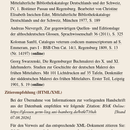
Mittelalterliche Bibliothekskataloge Deutschlands und der Schweiz,
IV, 1. Bistümer Passau und Regensburg. Bearbeitet von Christine
Elisabeth Ineichen-Eder, Mittelalterliche Bibliothekskataloge
Deutschlands und der Schweiz, München 1977, S. 189
Andreas Nievergelt, Zur gegenwärtigen Quellen- und Editionslage
der althochdeutschen Glossen, Sprachwissenschaft 36 (2011), S. 325
Koloman Sanftl, Catalogus veterum codicum manuscriptorum ad S.
Emmeram, pars I - BSB Cbm Cat. 14(1, Regensburg 1809, S. 13
online
(Nr. 14197)
(
)
Georg Swarzenski, Die Regensburger Buchmalerei des X. und XI.
Jahrhunderts. Studien zur Geschichte der deutschen Malerei des
frühen Mittelalters. Mit 101 Lichtdrucken auf 35 Tafeln, Denkmäler
der süddeutschen Malerei des frühen Mittelalters. Erster Teil, Leipzig
online
1901, S. 19
(
)
Zitierempfehlung (HTML/XML)
Bei der Übernahme von Informationen zur vorliegenden Handschrift
aus der Datenbank empfehlen wir folgende Zitation:
BStK Online:
https://glossen.germ-ling.uni-bamberg.de/bstk/710ah
[Stand
07.08.2026].
Für den Verweis auf das entsprechende XML-Dokument zitieren Sie: