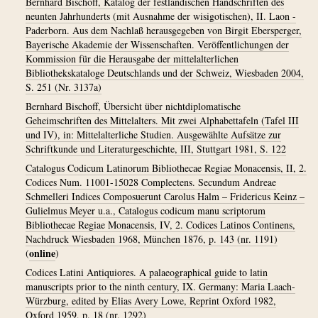
Bernhard Bischoff, Katalog der festländischen Handschriften des
neunten Jahrhunderts (mit Ausnahme der wisigotischen), II. Laon -
Paderborn. Aus dem Nachlaß herausgegeben von Birgit Ebersperger,
Bayerische Akademie der Wissenschaften. Veröffentlichungen der
Kommission für die Herausgabe der mittelalterlichen
Bibliothekskataloge Deutschlands und der Schweiz, Wiesbaden 2004,
S. 251 (Nr. 3137a)
Bernhard Bischoff, Übersicht über nichtdiplomatische
Geheimschriften des Mittelalters. Mit zwei Alphabettafeln (Tafel III
und IV), in: Mittelalterliche Studien. Ausgewählte Aufsätze zur
Schriftkunde und Literaturgeschichte, III, Stuttgart 1981, S. 122
Catalogus Codicum Latinorum Bibliothecae Regiae Monacensis, II, 2.
Codices Num. 11001-15028 Complectens. Secundum Andreae
Schmelleri Indices Composuerunt Carolus Halm – Fridericus Keinz –
Gulielmus Meyer u.a., Catalogus codicum manu scriptorum
Bibliothecae Regiae Monacensis, IV, 2. Codices Latinos Continens,
Nachdruck Wiesbaden 1968, München 1876, p. 143 (nr. 1191)
online
(
)
Codices Latini Antiquiores. A palaeographical guide to latin
manuscripts prior to the ninth century, IX. Germany: Maria Laach-
Würzburg, edited by Elias Avery Lowe, Reprint Oxford 1982,
Oxford 1959, p. 18 (nr. 1292)