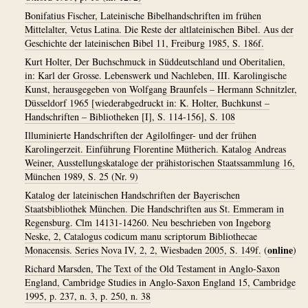
Bonifatius Fischer, Lateinische Bibelhandschriften im frühen
Mittelalter, Vetus Latina. Die Reste der altlateinischen Bibel. Aus der
Geschichte der lateinischen Bibel 11, Freiburg 1985, S. 186f.
Kurt Holter, Der Buchschmuck in Süddeutschland und Oberitalien,
in: Karl der Grosse. Lebenswerk und Nachleben, III. Karolingische
Kunst, herausgegeben von Wolfgang Braunfels – Hermann Schnitzler,
Düsseldorf 1965 [wiederabgedruckt in: K. Holter, Buchkunst –
Handschriften – Bibliotheken [I], S. 114-156], S. 108
Illuminierte Handschriften der Agilolfinger- und der frühen
Karolingerzeit. Einführung Florentine Mütherich. Katalog Andreas
Weiner, Ausstellungskataloge der prähistorischen Staatssammlung 16,
München 1989, S. 25 (Nr. 9)
Katalog der lateinischen Handschriften der Bayerischen
Staatsbibliothek München. Die Handschriften aus St. Emmeram in
Regensburg. Clm 14131-14260. Neu beschrieben von Ingeborg
Neske, 2, Catalogus codicum manu scriptorum Bibliothecae
online
Monacensis. Series Nova IV, 2, 2, Wiesbaden 2005, S. 149f.
(
)
Richard Marsden, The Text of the Old Testament in Anglo-Saxon
England, Cambridge Studies in Anglo-Saxon England 15, Cambridge
1995, p. 237, n. 3, p. 250, n. 38