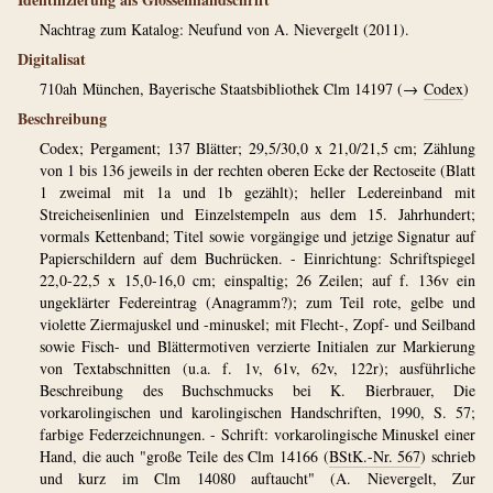
Nachtrag zum Katalog: Neufund von A. Nievergelt (2011).
Digitalisat
710ah
München, Bayerische Staatsbibliothek Clm 14197 (→
Codex
)
Beschreibung
Codex; Pergament; 137 Blätter; 29,5/30,0 x 21,0/21,5 cm; Zählung
von 1 bis 136 jeweils in der rechten oberen Ecke der Rectoseite (Blatt
1 zweimal mit 1a und 1b gezählt); heller Ledereinband mit
Streicheisenlinien und Einzelstempeln aus dem 15. Jahrhundert;
vormals Kettenband; Titel sowie vorgängige und jetzige Signatur auf
Papierschildern auf dem Buchrücken. - Einrichtung: Schriftspiegel
22,0-22,5 x 15,0-16,0 cm; einspaltig; 26 Zeilen; auf f. 136v ein
ungeklärter Federeintrag (Anagramm?); zum Teil rote, gelbe und
violette Ziermajuskel und -minuskel; mit Flecht-, Zopf- und Seilband
sowie Fisch- und Blättermotiven verzierte Initialen zur Markierung
von Textabschnitten (u.a. f. 1v, 61v, 62v, 122r); ausführliche
Beschreibung des Buchschmucks bei K. Bierbrauer, Die
vorkarolingischen und karolingischen Handschriften, 1990, S. 57;
farbige Federzeichnungen. - Schrift: vorkarolingische Minuskel einer
Hand, die auch "große Teile des Clm 14166 (
BStK.-Nr. 567
) schrieb
und kurz im Clm 14080 auftaucht" (A. Nievergelt, Zur