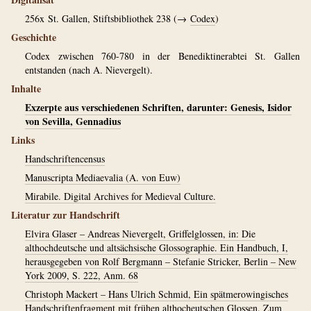
256x
St. Gallen, Stiftsbibliothek 238 (→
Codex
)
Geschichte
Codex zwischen 760-780 in der Benediktinerabtei St. Gallen
entstanden (nach A. Nievergelt).
Inhalte
Exzerpte aus verschiedenen Schriften, darunter: Genesis, Isidor
von Sevilla, Gennadius
Links
Handschriftencensus
Manuscripta Mediaevalia (A. von Euw)
Mirabile. Digital Archives for Medieval Culture.
Literatur zur Handschrift
Elvira Glaser – Andreas Nievergelt, Griffelglossen, in: Die
althochdeutsche und altsächsische Glossographie. Ein Handbuch, I,
herausgegeben von Rolf Bergmann – Stefanie Stricker, Berlin – New
York 2009, S. 222, Anm. 68
Christoph Mackert – Hans Ulrich Schmid, Ein spätmerowingisches
Handschriftenfragment mit frühen althocheutschen Glossen. Zum