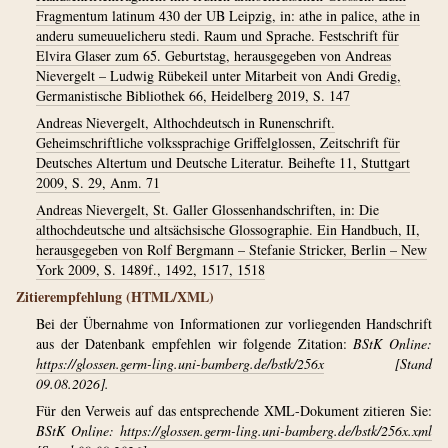
Fragmentum latinum 430 der UB Leipzig, in: athe in palice, athe in
anderu sumeuuelicheru stedi. Raum und Sprache. Festschrift für
Elvira Glaser zum 65. Geburtstag, herausgegeben von Andreas
Nievergelt – Ludwig Rübekeil unter Mitarbeit von Andi Gredig,
Germanistische Bibliothek 66, Heidelberg 2019, S. 147
Andreas Nievergelt, Althochdeutsch in Runenschrift.
Geheimschriftliche volkssprachige Griffelglossen, Zeitschrift für
Deutsches Altertum und Deutsche Literatur. Beihefte 11, Stuttgart
2009, S. 29, Anm. 71
Andreas Nievergelt, St. Galler Glossenhandschriften, in: Die
althochdeutsche und altsächsische Glossographie. Ein Handbuch, II,
herausgegeben von Rolf Bergmann – Stefanie Stricker, Berlin – New
York 2009, S. 1489f., 1492, 1517, 1518
Zitierempfehlung (HTML/XML)
Bei der Übernahme von Informationen zur vorliegenden Handschrift
aus der Datenbank empfehlen wir folgende Zitation:
BStK Online:
https://glossen.germ-ling.uni-bamberg.de/bstk/256x
[Stand
09.08.2026].
Für den Verweis auf das entsprechende XML-Dokument zitieren Sie:
BStK Online:
https://glossen.germ-ling.uni-bamberg.de/bstk/256x.xml