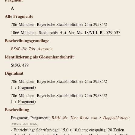
A
Alle Fragmente
706
München, Bayerische Staatsbibliothek Clm 29585/2
1066
München, Stadtarchiv Hist. Ver. Ms. 18/VIII, Bl. 529-537
Beschreibungsgrundlage
BStK.-Nr. 706: Autopsie
Identifizierung als Glossenhandschrift
StSG. 479
Digitalisat
706
München, Bayerische Staatsbibliothek Clm 29585/2
(→
Fragment
)
706
München, Bayerische Staatsbibliothek Clm 29585/2
(→
Fragment
)
Beschreibung
Fragment; Pergament;
BStK.-Nr. 706: Reste von 2 Doppelblättern;
↗BStK.-Nr. 1066;
- Einrichtung: Schriftspiegel 15,0 x 10,0 cm; einspaltig; 20 Zeilen.