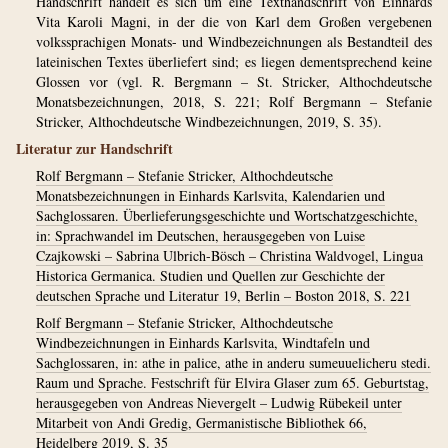
Handschrift handelt es sich um eine Texthandschrift von Einhards
Vita Karoli Magni, in der die von Karl dem Großen vergebenen
volkssprachigen Monats- und Windbezeichnungen als Bestandteil des
lateinischen Textes überliefert sind; es liegen dementsprechend keine
Glossen vor (vgl. R. Bergmann – St. Stricker, Althochdeutsche
Monatsbezeichnungen, 2018, S. 221; Rolf Bergmann – Stefanie
Stricker, Althochdeutsche Windbezeichnungen, 2019, S. 35).
Literatur zur Handschrift
Rolf Bergmann – Stefanie Stricker, Althochdeutsche
Monatsbezeichnungen in Einhards Karlsvita, Kalendarien und
Sachglossaren. Überlieferungsgeschichte und Wortschatzgeschichte,
in: Sprachwandel im Deutschen, herausgegeben von Luise
Czajkowski – Sabrina Ulbrich-Bösch – Christina Waldvogel, Lingua
Historica Germanica. Studien und Quellen zur Geschichte der
deutschen Sprache und Literatur 19, Berlin – Boston 2018, S. 221
Rolf Bergmann – Stefanie Stricker, Althochdeutsche
Windbezeichnungen in Einhards Karlsvita, Windtafeln und
Sachglossaren, in: athe in palice, athe in anderu sumeuuelicheru stedi.
Raum und Sprache. Festschrift für Elvira Glaser zum 65. Geburtstag,
herausgegeben von Andreas Nievergelt – Ludwig Rübekeil unter
Mitarbeit von Andi Gredig, Germanistische Bibliothek 66,
Heidelberg 2019, S. 35