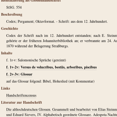
Identifizierung als Glossenhandschrift
StSG. 554
Beschreibung
Codex; Pergament; Oktavformat. - Schrift: aus dem 12. Jahrhundert.
Geschichte
Codex der Schrift nach im 12. Jahrhundert entstanden; nach E. Stein
gehörte er der früheren Johanniterbibliothek an; er verbrannte am 24. A
1870 während der Belagerung Straßburgs.
Inhalte
f. 1r-v: Salomonische Sprüche (gereimt)
f. 1v-2v: Versus de volucribus, bestiis, arboribus, piscibus
f. 2v-3v: Glossar
auf das Glossar folgend: Bibel, Hoheslied (mit Kommentar)
Links
Handschriftencensus
Literatur zur Handschrift
Die althochdeutschen Glossen. Gesammelt und bearbeitet von Elias Stein
und Eduard Sievers, IV. Alphabetisch geordnete Glossare. Adespota Nacht