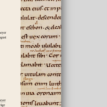
meyer
ugust
meyer
räge