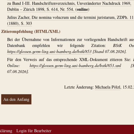
zu Band I-III. Handschriftenverzeichnis, Unveränderter Nachdruck 1969,
online
Dublin – Zürich 1898, S. 614, Nr. 554.
(
)
Julius Zacher, Die nomina volucrum und die termini juristarum, ZDPh. 11
(1880), S. 303
Zitierempfehlung (HTML/XML)
Bei der Übernahme von Informationen zur vorliegenden Handschrift au
Datenbank empfehlen wir folgende Zitation:
BStK Onl
https://glossen.germ-ling.uni-bamberg.de/bstk/853
[Stand 07.08.2026].
Für den Verweis auf das entsprechende XML-Dokument zitieren Sie:
Online:
https://glossen.germ-ling.uni-bamberg.de/bstk/853.xml
[St
07.08.2026].
Letzte Änderung:
Michaela Pölzl
, 15.02
An den Anfang
klärung
Login für Bearbeiter