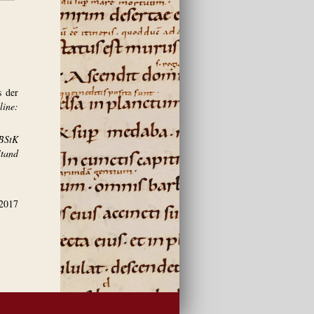
s der
ine:
BStK
and
.2017