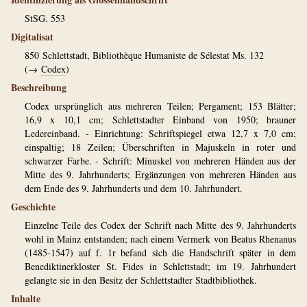
StSG. 553
Digitalisat
850
Schlettstadt, Bibliothèque Humaniste de Sélestat Ms. 132
(→
Codex
)
Beschreibung
Codex ursprünglich aus mehreren Teilen; Pergament; 153 Blätter;
16,9 x 10,1 cm; Schlettstadter Einband von 1950; brauner
Ledereinband. - Einrichtung: Schriftspiegel etwa 12,7 x 7,0 cm;
einspaltig; 18 Zeilen; Überschriften in Majuskeln in roter und
schwarzer Farbe. - Schrift: Minuskel von mehreren Händen aus der
Mitte des 9. Jahrhunderts; Ergänzungen von mehreren Händen aus
dem Ende des 9. Jahrhunderts und dem 10. Jahrhundert.
Geschichte
Einzelne Teile des Codex der Schrift nach Mitte des 9. Jahrhunderts
wohl in Mainz entstanden; nach einem Vermerk von Beatus Rhenanus
(1485-1547) auf f. 1r befand sich die Handschrift später in dem
Benediktinerkloster St. Fides in Schlettstadt; im 19. Jahrhundert
gelangte sie in den Besitz der Schlettstadter Stadtbibliothek.
Inhalte