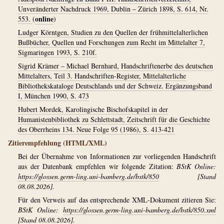
Unveränderter Nachdruck 1969, Dublin – Zürich 1898, S. 614, Nr.
online
553.
(
)
Ludger Körntgen, Studien zu den Quellen der frühmittelalterlichen
Bußbücher, Quellen und Forschungen zum Recht im Mittelalter 7,
Sigmaringen 1993, S. 210f.
Sigrid Krämer – Michael Bernhard, Handschriftenerbe des deutschen
Mittelalters, Teil 3. Handschriften-Register, Mittelalterliche
Bibliothekskataloge Deutschlands und der Schweiz. Ergänzungsband
I, München 1990, S. 473
Hubert Mordek, Karolingische Bischofskapitel in der
Humanistenbibliothek zu Schlettstadt, Zeitschrift für die Geschichte
des Oberrheins 134. Neue Folge 95 (1986), S. 413-421
Zitierempfehlung (HTML/XML)
Bei der Übernahme von Informationen zur vorliegenden Handschrift
aus der Datenbank empfehlen wir folgende Zitation:
BStK Online:
https://glossen.germ-ling.uni-bamberg.de/bstk/850
[Stand
08.08.2026].
Für den Verweis auf das entsprechende XML-Dokument zitieren Sie:
BStK Online:
https://glossen.germ-ling.uni-bamberg.de/bstk/850.xml
[Stand 08.08.2026].