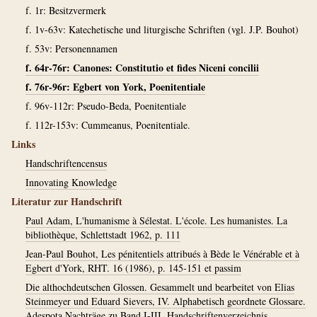
f. 1r: Besitzvermerk
f. 1v-63v: Katechetische und liturgische Schriften (vgl. J.P. Bouhot)
f. 53v: Personennamen
f. 64r-76r: Canones: Constitutio et fides Niceni concilii
f. 76r-96r: Egbert von York, Poenitentiale
f. 96v-112r: Pseudo-Beda, Poenitentiale
f. 112r-153v: Cummeanus, Poenitentiale.
Links
Handschriftencensus
Innovating Knowledge
Literatur zur Handschrift
Paul Adam, L'humanisme à Sélestat. L'école. Les humanistes. La
bibliothèque, Schlettstadt 1962, p. 111
Jean-Paul Bouhot, Les pénitentiels attribués à Bède le Vénérable et à
Egbert d'York, RHT. 16 (1986), p. 145-151 et passim
Die althochdeutschen Glossen. Gesammelt und bearbeitet von Elias
Steinmeyer und Eduard Sievers, IV. Alphabetisch geordnete Glossare.
Adespota Nachträge zu Band I-III. Handschriftenverzeichnis,