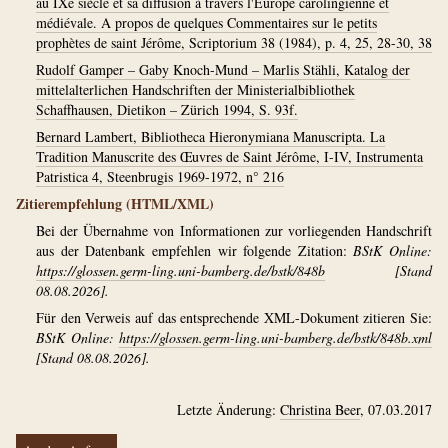
au IXe siècle et sa diffusion à travers l'Europe carolingienne et
médiévale. A propos de quelques Commentaires sur le petits
prophètes de saint Jérôme, Scriptorium 38 (1984), p. 4, 25, 28-30, 38
Rudolf Gamper – Gaby Knoch-Mund – Marlis Stähli, Katalog der
mittelalterlichen Handschriften der Ministerialbibliothek
Schaffhausen, Dietikon – Zürich 1994, S. 93f.
Bernard Lambert, Bibliotheca Hieronymiana Manuscripta. La
Tradition Manuscrite des Œuvres de Saint Jérôme, I-IV, Instrumenta
Patristica 4, Steenbrugis 1969-1972, n° 216
Zitierempfehlung (HTML/XML)
Bei der Übernahme von Informationen zur vorliegenden Handschrift
aus der Datenbank empfehlen wir folgende Zitation:
BStK Online:
https://glossen.germ-ling.uni-bamberg.de/bstk/848b
[Stand
08.08.2026].
Für den Verweis auf das entsprechende XML-Dokument zitieren Sie:
BStK Online:
https://glossen.germ-ling.uni-bamberg.de/bstk/848b.xml
[Stand 08.08.2026].
Letzte Änderung:
Christina Beer
, 07.03.2017