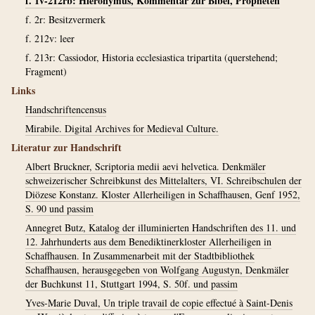
f. 1v-212rb: Hieronymus, Kommentar zur Bibel, Propheten
f. 2r: Besitzvermerk
f. 212v: leer
f. 213r: Cassiodor, Historia ecclesiastica tripartita (querstehend;
Fragment)
Links
Handschriftencensus
Mirabile. Digital Archives for Medieval Culture.
Literatur zur Handschrift
Albert Bruckner, Scriptoria medii aevi helvetica. Denkmäler
schweizerischer Schreibkunst des Mittelalters, VI. Schreibschulen der
Diözese Konstanz. Kloster Allerheiligen in Schaffhausen, Genf 1952,
S. 90 und passim
Annegret Butz, Katalog der illuminierten Handschriften des 11. und
12. Jahrhunderts aus dem Benediktinerkloster Allerheiligen in
Schaffhausen. In Zusammenarbeit mit der Stadtbibliothek
Schaffhausen, herausgegeben von Wolfgang Augustyn, Denkmäler
der Buchkunst 11, Stuttgart 1994, S. 50f. und passim
Yves-Marie Duval, Un triple travail de copie effectué à Saint-Denis