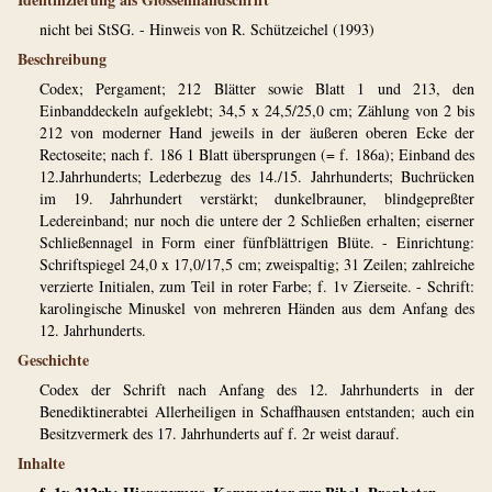
nicht bei StSG. - Hinweis von R. Schützeichel (1993)
Beschreibung
Codex; Pergament; 212 Blätter sowie Blatt 1 und 213, den
Einbanddeckeln aufgeklebt; 34,5 x 24,5/25,0 cm; Zählung von 2 bis
212 von moderner Hand jeweils in der äußeren oberen Ecke der
Rectoseite; nach f. 186 1 Blatt übersprungen (= f. 186a); Einband des
12.Jahrhunderts; Lederbezug des 14./15. Jahrhunderts; Buchrücken
im 19. Jahrhundert verstärkt; dunkelbrauner, blindgepreßter
Ledereinband; nur noch die untere der 2 Schließen erhalten; eiserner
Schließennagel in Form einer fünfblättrigen Blüte. - Einrichtung:
Schriftspiegel 24,0 x 17,0/17,5 cm; zweispaltig; 31 Zeilen; zahlreiche
verzierte Initialen, zum Teil in roter Farbe; f. 1v Zierseite. - Schrift:
karolingische Minuskel von mehreren Händen aus dem Anfang des
12. Jahrhunderts.
Geschichte
Codex der Schrift nach Anfang des 12. Jahrhunderts in der
Benediktinerabtei Allerheiligen in Schaffhausen entstanden; auch ein
Besitzvermerk des 17. Jahrhunderts auf f. 2r weist darauf.
Inhalte