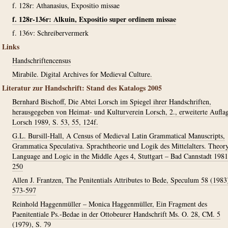
f. 128r: Athanasius, Expositio missae
f. 128r-136r: Alkuin, Expositio super ordinem missae
f. 136v: Schreibervermerk
Links
Handschriftencensus
Mirabile. Digital Archives for Medieval Culture.
Literatur zur Handschrift: Stand des Katalogs 2005
Bernhard Bischoff, Die Abtei Lorsch im Spiegel ihrer Handschriften,
herausgegeben von Heimat- und Kulturverein Lorsch, 2., erweiterte Aufla
Lorsch 1989, S. 53, 55, 124f.
G.L. Bursill-Hall, A Census of Medieval Latin Grammatical Manuscripts,
Grammatica Speculativa. Sprachtheorie und Logik des Mittelalters. Theor
Language and Logic in the Middle Ages 4, Stuttgart – Bad Cannstadt 1981
250
Allen J. Frantzen, The Penitentials Attributes to Bede, Speculum 58 (1983)
573-597
Reinhold Haggenmüller – Monica Haggenmüller, Ein Fragment des
Paenitentiale Ps.-Bedae in der Ottobeurer Handschrift Ms. O. 28, CM. 5
(1979), S. 79