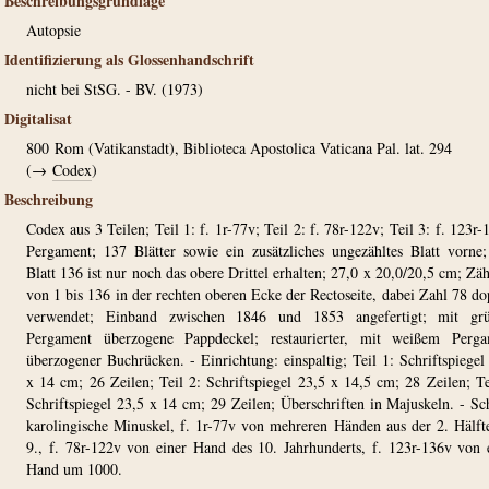
Beschreibungsgrundlage
Autopsie
Identifizierung als Glossenhandschrift
nicht bei StSG. - BV. (1973)
Digitalisat
800
Rom (Vatikanstadt), Biblioteca Apostolica Vaticana Pal. lat. 294
(→
Codex
)
Beschreibung
Codex aus 3 Teilen; Teil 1: f. 1r-77v; Teil 2: f. 78r-122v; Teil 3: f. 123r-
Pergament; 137 Blätter sowie ein zusätzliches ungezähltes Blatt vorne
Blatt 136 ist nur noch das obere Drittel erhalten; 27,0 x 20,0/20,5 cm; Zä
von 1 bis 136 in der rechten oberen Ecke der Rectoseite, dabei Zahl 78 do
verwendet; Einband zwischen 1846 und 1853 angefertigt; mit gr
Pergament überzogene Pappdeckel; restaurierter, mit weißem Perga
überzogener Buchrücken. - Einrichtung: einspaltig; Teil 1: Schriftspiegel
x 14 cm; 26 Zeilen; Teil 2: Schriftspiegel 23,5 x 14,5 cm; 28 Zeilen; Te
Schriftspiegel 23,5 x 14 cm; 29 Zeilen; Überschriften in Majuskeln. - Sch
karolingische Minuskel, f. 1r-77v von mehreren Händen aus der 2. Hälft
9., f. 78r-122v von einer Hand des 10. Jahrhunderts, f. 123r-136v von 
Hand um 1000.