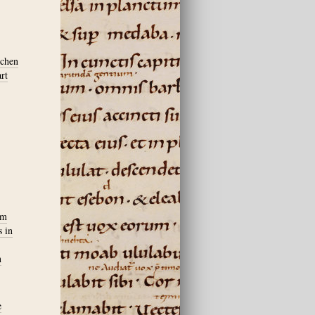
schen
rt
om
s in
n
e