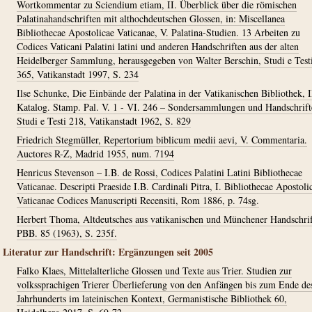
Wortkommentar zu Sciendium etiam, II. Überblick über die römischen
Palatinahandschriften mit althochdeutschen Glossen, in: Miscellanea
Bibliothecae Apostolicae Vaticanae, V. Palatina-Studien. 13 Arbeiten zu
Codices Vaticani Palatini latini und anderen Handschriften aus der alten
Heidelberger Sammlung, herausgegeben von Walter Berschin, Studi e Test
365, Vatikanstadt 1997, S. 234
Ilse Schunke, Die Einbände der Palatina in der Vatikanischen Bibliothek, I
Katalog. Stamp. Pal. V. 1 - VI. 246 – Sondersammlungen und Handschrift
Studi e Testi 218, Vatikanstadt 1962, S. 829
Friedrich Stegmüller, Repertorium biblicum medii aevi, V. Commentaria.
Auctores R-Z, Madrid 1955, num. 7194
Henricus Stevenson – I.B. de Rossi, Codices Palatini Latini Bibliothecae
Vaticanae. Descripti Praeside I.B. Cardinali Pitra, I. Bibliothecae Apostoli
Vaticanae Codices Manuscripti Recensiti, Rom 1886, p. 74sg.
Herbert Thoma, Altdeutsches aus vatikanischen und Münchener Handschrif
PBB. 85 (1963), S. 235f.
Literatur zur Handschrift: Ergänzungen seit 2005
Falko Klaes, Mittelalterliche Glossen und Texte aus Trier. Studien zur
volkssprachigen Trierer Überlieferung von den Anfängen bis zum Ende de
Jahrhunderts im lateinischen Kontext, Germanistische Bibliothek 60,