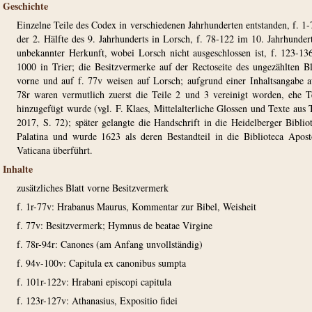
Geschichte
Einzelne Teile des Codex in verschiedenen Jahrhunderten entstanden, f. 1-
der 2. Hälfte des 9. Jahrhunderts in Lorsch, f. 78-122 im 10. Jahrhunder
unbekannter Herkunft, wobei Lorsch nicht ausgeschlossen ist, f. 123-1
1000 in Trier; die Besitzvermerke auf der Rectoseite des ungezählten Bl
vorne und auf f. 77v weisen auf Lorsch; aufgrund einer Inhaltsangabe a
78r waren vermutlich zuerst die Teile 2 und 3 vereinigt worden, ehe T
hinzugefügt wurde (vgl. F. Klaes, Mittelalterliche Glossen und Texte aus T
2017, S. 72); später gelangte die Handschrift in die Heidelberger Biblio
Palatina und wurde 1623 als deren Bestandteil in die Biblioteca Apost
Vaticana überführt.
Inhalte
zusätzliches Blatt vorne Besitzvermerk
f. 1r-77v: Hrabanus Maurus, Kommentar zur Bibel, Weisheit
f. 77v: Besitzvermerk; Hymnus de beatae Virgine
f. 78r-94r: Canones (am Anfang unvollständig)
f. 94v-100v: Capitula ex canonibus sumpta
f. 101r-122v: Hrabani episcopi capitula
f. 123r-127v: Athanasius, Expositio fidei