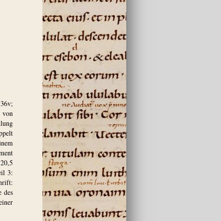
136v;
; von
hlung
ppelt
ünem
ment
 20,5
il 3:
rift:
e des
einer