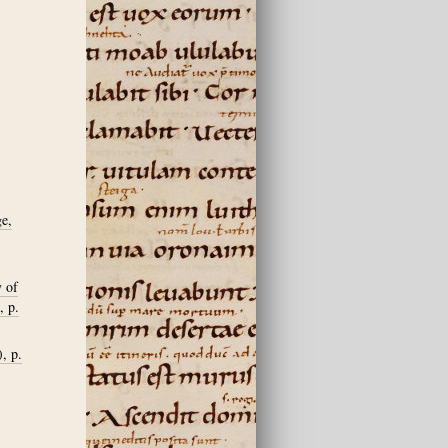
ge,
y of
, p.
, p.