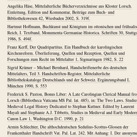
Angelika Häse, Mittelalterliche Bücherverzeichnisse aus Kloster Lorsch.
Einleitung, Edition und Kommentar, Beiträge zum Buch- und
Bibliothekswesen 42, Wiesbaden 2002, S. 319f.
Hartmut Hoffmann, Buchkunst und Königtum im ottonischen und frühsali
Reich, I. Textband, Monumenta Germaniae Historica. Schriften 30, Stuttga
1986, S. 494f.
Franz Kerff, Der Quadripartitus. Ein Handbuch der karolingischen
Kirchenreform. Überlieferung, Quellen und Rezeption, Quellen und
Forschungen zum Recht im Mittelalter 1, Sigmaringen 1982, S. 22
Sigrid Krämer – Michael Bernhard, Handschriftenerbe des deutschen
Mittelalters, Teil 3. Handschriften-Register, Mittelalterliche
Bibliothekskataloge Deutschlands und der Schweiz. Ergänzungsband I,
München 1990, S. 553
Frederick S. Paxton, Bonus Liber: A Late Carolingian Clerical Manual fr
Lorsch (Bibliotheca Vaticana MS Pal. lat. 485), in: The Two Laws. Studie
Medieval Legal History Dedicated to Stephan Kuttner. Edited by Laurent
Mayali and Stephanie A.J. Tibbetts, Studies in Medieval and Early Moder
Canon Law 1, Washington D.C. 1990, p. 21
Armin Schlechter, Die althochdeutschen Sedulius-Scottus-Glossen der
Frankenthaler Handschrift Vat. Pal. Lat. 242. Mit Anhang: I. Der anonym