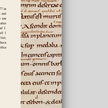
77 in
t mit
36 um
attes
uf f.
eil 1
rier,
theca
olica