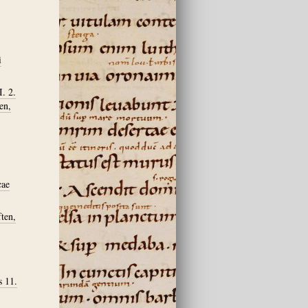
i
I. 2.
en,
cae
ten,
s 11.