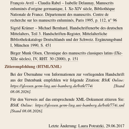
François Avril – Claudia Rabel – Isabelle Delaunay, Manuscrits
enluminés d'origine germanique, I. Xe-XIV siècle, Bibliothèque
Nationale de France. Département des manuscrits. Centre de
recherche sur les manuscrits enluminés, Paris 1995, p. 112, n° 96
Sigrid Krämer – Michael Bernhard, Handschriftenerbe des deutschen
Mittelalters, Teil 3. Handschriften-Register, Mittelalterliche
Bibliothekskataloge Deutschlands und der Schweiz. Ergänzungsband
I, München 1990, S. 451
Birger Munk Olsen, Chronique des manuscrits classiques latins (IXe-
XIIe siècles), IV, RHT. 30 (2000), p. 151
Zitierempfehlung (HTML/XML)
Bei der Übernahme von Informationen zur vorliegenden Handschrift
aus der Datenbank empfehlen wir folgende Zitation:
BStK Online:
https://glossen.germ-ling.uni-bamberg.de/bstk/774i
[Stand
08.08.2026].
Für den Verweis auf das entsprechende XML-Dokument zitieren Sie:
BStK Online:
https://glossen.germ-ling.uni-bamberg.de/bstk/774i.xml
[Stand 08.08.2026].
Letzte Änderung:
Laura Potratzki
, 29.06.2017