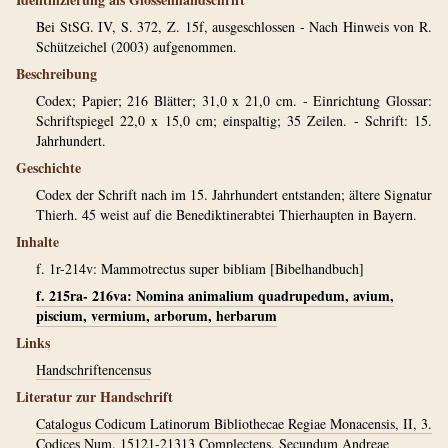
Bei StSG. IV, S. 372, Z. 15f, ausgeschlossen - Nach Hinweis von R.
Schützeichel (2003) aufgenommen.
Beschreibung
Codex; Papier; 216 Blätter; 31,0 x 21,0 cm. - Einrichtung Glossar:
Schriftspiegel 22,0 x 15,0 cm; einspaltig; 35 Zeilen. - Schrift: 15.
Jahrhundert.
Geschichte
Codex der Schrift nach im 15. Jahrhundert entstanden; ältere Signatur
Thierh. 45 weist auf die Benediktinerabtei Thierhaupten in Bayern.
Inhalte
f. 1r-214v: Mammotrectus super bibliam [Bibelhandbuch]
f. 215ra- 216va: Nomina animalium quadrupedum, avium,
piscium, vermium, arborum, herbarum
Links
Handschriftencensus
Literatur zur Handschrift
Catalogus Codicum Latinorum Bibliothecae Regiae Monacensis, II, 3.
Codices Num. 15121-21313 Complectens. Secundum Andreae