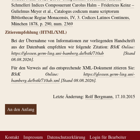
Schmelleri Indices Composuerunt Carolus Halm – Fridericus Keinz –
Gulielmus Meyer et al., Catalogus codicum manu scriptorum
Bibliothecae Regiae Monacensis, IV, 3. Codices Latinos Continens,
München 1878, p. 290, num. 2369
Zitierempfehlung (HTML/XML)
Bei der Übernahme von Informationen zur vorliegenden Handschrift
aus der Datenbank empfehlen wir folgende Zitation:
BStK Online:
https://glossen.germ-ling.uni-bamberg.de/bstk/710ab
[Stand
08.08.2026].
Für den Verweis auf das entsprechende XML-Dokument zitieren Sie:
BStK Online:
https://glossen.germ-ling.uni-
bamberg.de/bstk/710ab.xml
[Stand 08.08.2026].
Letzte Änderung:
Rolf Bergmann
, 17.10.2015
An den Anfang
Kontakt
Impressum
Datenschutzerklärung
Login für Bearbeiter