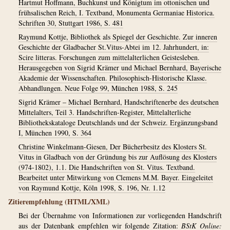
Hartmut Hoffmann, Buchkunst und Königtum im ottonischen und
frühsalischen Reich, I. Textband, Monumenta Germaniae Historica.
Schriften 30, Stuttgart 1986, S. 481
Raymund Kottje, Bibliothek als Spiegel der Geschichte. Zur inneren
Geschichte der Gladbacher St.Vitus-Abtei im 12. Jahrhundert, in:
Scire litteras. Forschungen zum mittelalterlichen Geistesleben.
Herausgegeben von Sigrid Krämer und Michael Bernhard, Bayerische
Akademie der Wissenschaften. Philosophisch-Historische Klasse.
Abhandlungen. Neue Folge 99, München 1988, S. 245
Sigrid Krämer – Michael Bernhard, Handschriftenerbe des deutschen
Mittelalters, Teil 3. Handschriften-Register, Mittelalterliche
Bibliothekskataloge Deutschlands und der Schweiz. Ergänzungsband
I, München 1990, S. 364
Christine Winkelmann-Giesen, Der Bücherbesitz des Klosters St.
Vitus in Gladbach von der Gründung bis zur Auflösung des Klosters
(974-1802), 1.1. Die Handschriften von St. Vitus. Textband.
Bearbeitet unter Mitwirkung von Clemens M.M. Bayer. Eingeleitet
von Raymund Kottje, Köln 1998, S. 196, Nr. 1.12
Zitierempfehlung (HTML/XML)
Bei der Übernahme von Informationen zur vorliegenden Handschrift
aus der Datenbank empfehlen wir folgende Zitation:
BStK Online: