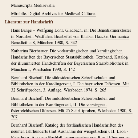
Manuscripta Mediaevalia
Mirabile. Digital Archives for Medieval Culture.
Literatur zur Handschrift
Hans Bange – Wolfgang Löhr, Gladbach, in: Die Benediktinerklöster
in Nordrhein-Westfalen. Bearbeitet von Rhaban Haacke, Germanica
Benedictina 8, München 1980, S. 342
Katharina Bierbrauer, Die vorkarolingischen und karolingischen
Handschriften der Bayerischen Staatsbibliothek, Textband, Katalog
der illuminierten Handschriften der Bayerischen Staatsbibliothek in
München I, Wiesbaden 1990, S. 142
Bernhard Bischoff, Die südostdeutschen Schreibschulen und
Bibliotheken in der Karolingerzeit, I. Die bayrischen Diözesen. Mit
32 Schriftproben, 3. Auflage, Wiesbaden 1974, S. 265
Bernhard Bischoff, Die südostdeutschen Schreibschulen und
Bibliotheken in der Karolingerzeit, II. Die vorwiegend
österreichischen Diözesen. Mit 25 Schriftproben, Wiesbaden 1980, S.
207
Bernhard Bischoff, Katalog der festländischen Handschriften des
neunten Jahrhunderts (mit Ausnahme der wisigotischen), II. Laon -
Paderborn. Aus dem Nachlaß herausgegeben von Birgit Ebersperger,