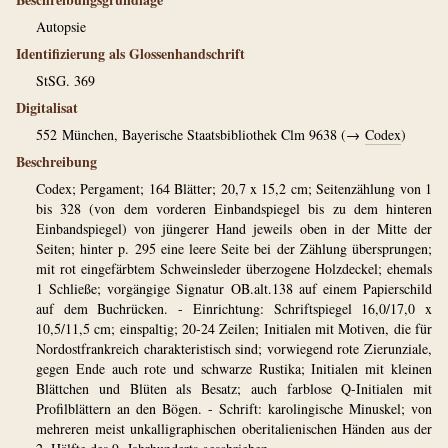
Autopsie
Identifizierung als Glossenhandschrift
StSG. 369
Digitalisat
552
München, Bayerische Staatsbibliothek Clm 9638 (→
Codex
)
Beschreibung
Codex; Pergament; 164 Blätter; 20,7 x 15,2 cm; Seitenzählung von 1
bis 328 (von dem vorderen Einbandspiegel bis zu dem hinteren
Einbandspiegel) von jüngerer Hand jeweils oben in der Mitte der
Seiten; hinter p. 295 eine leere Seite bei der Zählung übersprungen;
mit rot eingefärbtem Schweinsleder überzogene Holzdeckel; ehemals
1 Schließe; vorgängige Signatur OB.alt.138 auf einem Papierschild
auf dem Buchrücken. - Einrichtung: Schriftspiegel 16,0/17,0 x
10,5/11,5 cm; einspaltig; 20-24 Zeilen; Initialen mit Motiven, die für
Nordostfrankreich charakteristisch sind; vorwiegend rote Zierunziale,
gegen Ende auch rote und schwarze Rustika; Initialen mit kleinen
Blättchen und Blüten als Besatz; auch farblose Q-Initialen mit
Profilblättern an den Bögen. - Schrift: karolingische Minuskel; von
mehreren meist unkalligraphischen oberitalienischen Händen aus der