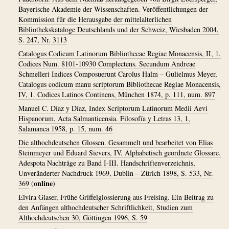
Bayerische Akademie der Wissenschaften. Veröffentlichungen der
Kommission für die Herausgabe der mittelalterlichen
Bibliothekskataloge Deutschlands und der Schweiz, Wiesbaden 2004,
S. 247, Nr. 3113
Catalogus Codicum Latinorum Bibliothecae Regiae Monacensis, II, 1.
Codices Num. 8101-10930 Complectens. Secundum Andreae
Schmelleri Indices Composuerunt Carolus Halm – Gulielmus Meyer,
Catalogus codicum manu scriptorum Bibliothecae Regiae Monacensis,
IV, 1. Codices Latinos Continens, München 1874, p. 111, num. 897
Manuel C. Díaz y Díaz, Index Scriptorum Latinorum Medii Aevi
Hispanorum, Acta Salmanticensia. Filosofía y Letras 13, 1,
Salamanca 1958, p. 15, num. 46
Die althochdeutschen Glossen. Gesammelt und bearbeitet von Elias
Steinmeyer und Eduard Sievers, IV. Alphabetisch geordnete Glossare.
Adespota Nachträge zu Band I-III. Handschriftenverzeichnis,
Unveränderter Nachdruck 1969, Dublin – Zürich 1898, S. 533, Nr.
online
369
(
)
Elvira Glaser, Frühe Griffelglossierung aus Freising. Ein Beitrag zu
den Anfängen althochdeutscher Schriftlichkeit, Studien zum
Althochdeutschen 30, Göttingen 1996, S. 59