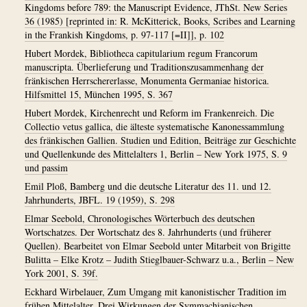
Kingdoms before 789: the Manuscript Evidence, JThSt. New Series
36 (1985) [reprinted in: R. McKitterick, Books, Scribes and Learning
in the Frankish Kingdoms, p. 97-117 [=II]], p. 102
Hubert Mordek, Bibliotheca capitularium regum Francorum
manuscripta. Überlieferung und Traditionszusammenhang der
fränkischen Herrschererlasse, Monumenta Germaniae historica.
Hilfsmittel 15, München 1995, S. 367
Hubert Mordek, Kirchenrecht und Reform im Frankenreich. Die
Collectio vetus gallica, die älteste systematische Kanonessammlung
des fränkischen Gallien. Studien und Edition, Beiträge zur Geschichte
und Quellenkunde des Mittelalters 1, Berlin – New York 1975, S. 9
und passim
Emil Ploß, Bamberg und die deutsche Literatur des 11. und 12.
Jahrhunderts, JBFL. 19 (1959), S. 298
Elmar Seebold, Chronologisches Wörterbuch des deutschen
Wortschatzes. Der Wortschatz des 8. Jahrhunderts (und früherer
Quellen). Bearbeitet von Elmar Seebold unter Mitarbeit von Brigitte
Bulitta – Elke Krotz – Judith Stieglbauer-Schwarz u.a., Berlin – New
York 2001, S. 39f.
Eckhard Wirbelauer, Zum Umgang mit kanonistischer Tradition im
frühen Mittelalter. Drei Wirkungen der Symmachianischen