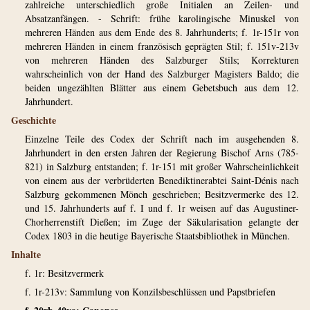
zahlreiche unterschiedlich große Initialen an Zeilen- und
Absatzanfängen. - Schrift: frühe karolingische Minuskel von
mehreren Händen aus dem Ende des 8. Jahrhunderts; f. 1r-151r von
mehreren Händen in einem französisch geprägten Stil; f. 151v-213v
von mehreren Händen des Salzburger Stils; Korrekturen
wahrscheinlich von der Hand des Salzburger Magisters Baldo; die
beiden ungezählten Blätter aus einem Gebetsbuch aus dem 12.
Jahrhundert.
Geschichte
Einzelne Teile des Codex der Schrift nach im ausgehenden 8.
Jahrhundert in den ersten Jahren der Regierung Bischof Arns (785-
821) in Salzburg entstanden; f. 1r-151 mit großer Wahrscheinlichkeit
von einem aus der verbrüderten Benediktinerabtei Saint-Dénis nach
Salzburg gekommenen Mönch geschrieben; Besitzvermerke des 12.
und 15. Jahrhunderts auf f. I und f. 1r weisen auf das Augustiner-
Chorherrenstift Dießen; im Zuge der Säkularisation gelangte der
Codex 1803 in die heutige Bayerische Staatsbibliothek in München.
Inhalte
f. 1r: Besitzvermerk
f. 1r-213v: Sammlung von Konzilsbeschlüssen und Papstbriefen