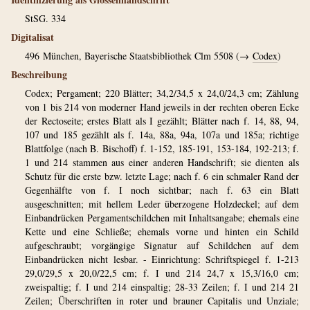
StSG. 334
Digitalisat
496
München, Bayerische Staatsbibliothek Clm 5508 (→
Codex
)
Beschreibung
Codex; Pergament; 220 Blätter; 34,2/34,5 x 24,0/24,3 cm; Zählung
von 1 bis 214 von moderner Hand jeweils in der rechten oberen Ecke
der Rectoseite; erstes Blatt als I gezählt; Blätter nach f. 14, 88, 94,
107 und 185 gezählt als f. 14a, 88a, 94a, 107a und 185a; richtige
Blattfolge (nach B. Bischoff) f. 1-152, 185-191, 153-184, 192-213; f.
1 und 214 stammen aus einer anderen Handschrift; sie dienten als
Schutz für die erste bzw. letzte Lage; nach f. 6 ein schmaler Rand der
Gegenhälfte von f. I noch sichtbar; nach f. 63 ein Blatt
ausgeschnitten; mit hellem Leder überzogene Holzdeckel; auf dem
Einbandrücken Pergamentschildchen mit Inhaltsangabe; ehemals eine
Kette und eine Schließe; ehemals vorne und hinten ein Schild
aufgeschraubt; vorgängige Signatur auf Schildchen auf dem
Einbandrücken nicht lesbar. - Einrichtung: Schriftspiegel f. 1-213
29,0/29,5 x 20,0/22,5 cm; f. I und 214 24,7 x 15,3/16,0 cm;
zweispaltig; f. I und 214 einspaltig; 28-33 Zeilen; f. I und 214 21
Zeilen; Überschriften in roter und brauner Capitalis und Unziale;