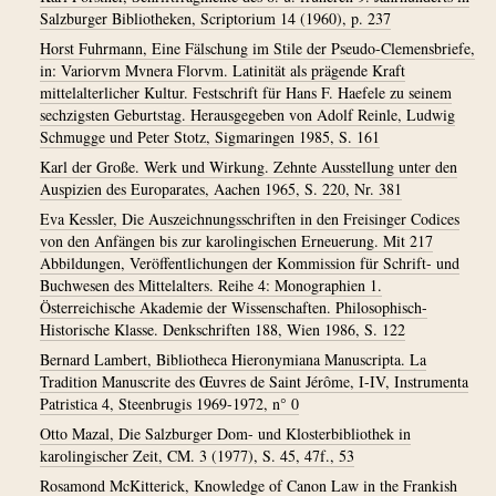
Salzburger Bibliotheken, Scriptorium 14 (1960), p. 237
Horst Fuhrmann, Eine Fälschung im Stile der Pseudo-Clemensbriefe,
in: Variorvm Mvnera Florvm. Latinität als prägende Kraft
mittelalterlicher Kultur. Festschrift für Hans F. Haefele zu seinem
sechzigsten Geburtstag. Herausgegeben von Adolf Reinle, Ludwig
Schmugge und Peter Stotz, Sigmaringen 1985, S. 161
Karl der Große. Werk und Wirkung. Zehnte Ausstellung unter den
Auspizien des Europarates, Aachen 1965, S. 220, Nr. 381
Eva Kessler, Die Auszeichnungsschriften in den Freisinger Codices
von den Anfängen bis zur karolingischen Erneuerung. Mit 217
Abbildungen, Veröffentlichungen der Kommission für Schrift- und
Buchwesen des Mittelalters. Reihe 4: Monographien 1.
Österreichische Akademie der Wissenschaften. Philosophisch-
Historische Klasse. Denkschriften 188, Wien 1986, S. 122
Bernard Lambert, Bibliotheca Hieronymiana Manuscripta. La
Tradition Manuscrite des Œuvres de Saint Jérôme, I-IV, Instrumenta
Patristica 4, Steenbrugis 1969-1972, n° 0
Otto Mazal, Die Salzburger Dom- und Klosterbibliothek in
karolingischer Zeit, CM. 3 (1977), S. 45, 47f., 53
Rosamond McKitterick, Knowledge of Canon Law in the Frankish