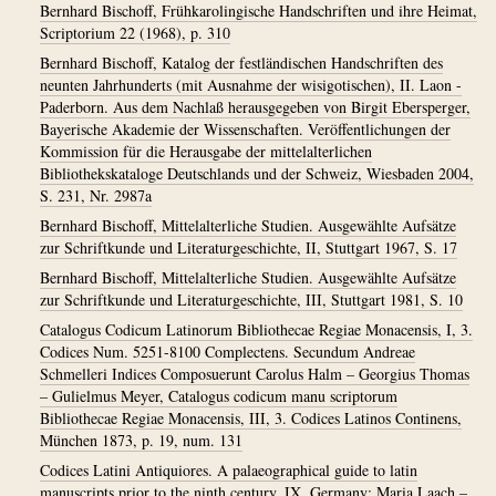
Bernhard Bischoff, Frühkarolingische Handschriften und ihre Heimat,
Scriptorium 22 (1968), p. 310
Bernhard Bischoff, Katalog der festländischen Handschriften des
neunten Jahrhunderts (mit Ausnahme der wisigotischen), II. Laon -
Paderborn. Aus dem Nachlaß herausgegeben von Birgit Ebersperger,
Bayerische Akademie der Wissenschaften. Veröffentlichungen der
Kommission für die Herausgabe der mittelalterlichen
Bibliothekskataloge Deutschlands und der Schweiz, Wiesbaden 2004,
S. 231, Nr. 2987a
Bernhard Bischoff, Mittelalterliche Studien. Ausgewählte Aufsätze
zur Schriftkunde und Literaturgeschichte, II, Stuttgart 1967, S. 17
Bernhard Bischoff, Mittelalterliche Studien. Ausgewählte Aufsätze
zur Schriftkunde und Literaturgeschichte, III, Stuttgart 1981, S. 10
Catalogus Codicum Latinorum Bibliothecae Regiae Monacensis, I, 3.
Codices Num. 5251-8100 Complectens. Secundum Andreae
Schmelleri Indices Composuerunt Carolus Halm – Georgius Thomas
– Gulielmus Meyer, Catalogus codicum manu scriptorum
Bibliothecae Regiae Monacensis, III, 3. Codices Latinos Continens,
München 1873, p. 19, num. 131
Codices Latini Antiquiores. A palaeographical guide to latin
manuscripts prior to the ninth century, IX. Germany: Maria Laach –