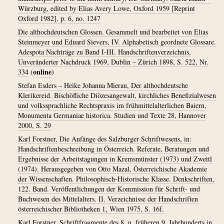
Würzburg, edited by Elias Avery Lowe, Oxford 1959 [Reprint
Oxford 1982], p. 6, no. 1247
Die althochdeutschen Glossen. Gesammelt und bearbeitet von Elias
Steinmeyer und Eduard Sievers, IV. Alphabetisch geordnete Glossare.
Adespota Nachträge zu Band I-III. Handschriftenverzeichnis,
Unveränderter Nachdruck 1969, Dublin – Zürich 1898, S. 522, Nr.
online
334
(
)
Stefan Esders – Heike Johanna Mierau, Der althochdeutsche
Klerikereid. Bischöfliche Diözesangewalt, kirchliches Benefizialwesen
und volkssprachliche Rechtspraxis im frühmittelalterlichen Baiern,
Monumenta Germaniae historica. Studien und Texte 28, Hannover
2000, S. 29
Karl Forstner, Die Anfänge des Salzburger Schriftwesens, in:
Handschriftenbeschreibung in Österreich. Referate, Beratungen und
Ergebnisse der Arbeitstagungen in Kremsmünster (1973) und Zwettl
(1974). Herausgegeben von Otto Mazal, Österreichische Akademie
der Wissenschaften. Philosophisch-Historische Klasse. Denkschriften,
122. Band. Veröffentlichungen der Kommission für Schrift- und
Buchwesen des Mittelalters. II. Verzeichnisse der Handschriften
österreichischer Bibliotheken 1, Wien 1975, S. 16f.
Karl Forstner, Schriftfragmente des 8. u. früheren 9. Jahrhunderts in