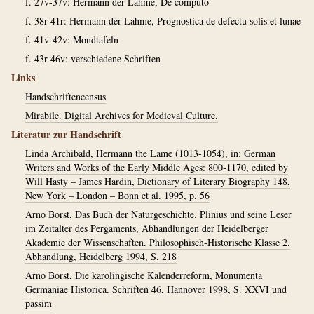
f. 27v-37v: Hermann der Lahme, De computo
f. 38r-41r: Hermann der Lahme, Prognostica de defectu solis et lunae
f. 41v-42v: Mondtafeln
f. 43r-46v: verschiedene Schriften
Links
Handschriftencensus
Mirabile. Digital Archives for Medieval Culture.
Literatur zur Handschrift
Linda Archibald, Hermann the Lame (1013-1054), in: German
Writers and Works of the Early Middle Ages: 800-1170, edited by
Will Hasty – James Hardin, Dictionary of Literary Biography 148,
New York – London – Bonn et al. 1995, p. 56
Arno Borst, Das Buch der Naturgeschichte. Plinius und seine Leser
im Zeitalter des Pergaments, Abhandlungen der Heidelberger
Akademie der Wissenschaften. Philosophisch-Historische Klasse 2.
Abhandlung, Heidelberg 1994, S. 218
Arno Borst, Die karolingische Kalenderreform, Monumenta
Germaniae Historica. Schriften 46, Hannover 1998, S. XXVI und
passim