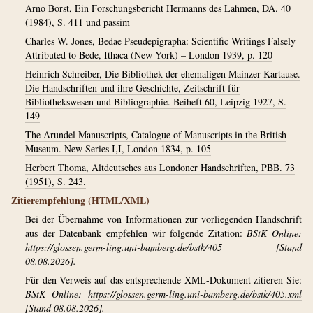
Arno Borst, Ein Forschungsbericht Hermanns des Lahmen, DA. 40
(1984), S. 411 und passim
Charles W. Jones, Bedae Pseudepigrapha: Scientific Writings Falsely
Attributed to Bede, Ithaca (New York) – London 1939, p. 120
Heinrich Schreiber, Die Bibliothek der ehemaligen Mainzer Kartause.
Die Handschriften und ihre Geschichte, Zeitschrift für
Bibliothekswesen und Bibliographie. Beiheft 60, Leipzig 1927, S.
149
The Arundel Manuscripts, Catalogue of Manuscripts in the British
Museum. New Series I,I, London 1834, p. 105
Herbert Thoma, Altdeutsches aus Londoner Handschriften, PBB. 73
(1951), S. 243.
Zitierempfehlung (HTML/XML)
Bei der Übernahme von Informationen zur vorliegenden Handschrift
aus der Datenbank empfehlen wir folgende Zitation:
BStK Online:
https://glossen.germ-ling.uni-bamberg.de/bstk/405
[Stand
08.08.2026].
Für den Verweis auf das entsprechende XML-Dokument zitieren Sie:
BStK Online:
https://glossen.germ-ling.uni-bamberg.de/bstk/405.xml
[Stand 08.08.2026].