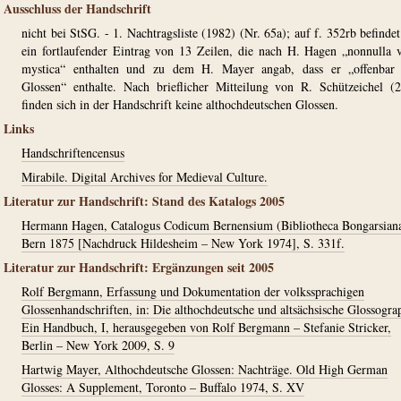
Ausschluss der Handschrift
nicht bei StSG. - 1. Nachtragsliste (1982) (Nr. 65a); auf f. 352rb befindet
ein fortlaufender Eintrag von 13 Zeilen, die nach H. Hagen „nonnulla 
mystica“ enthalten und zu dem H. Mayer angab, dass er „offenbar 
Glossen“ enthalte. Nach brieflicher Mitteilung von R. Schützeichel (
finden sich in der Handschrift keine althochdeutschen Glossen.
Links
Handschriftencensus
Mirabile. Digital Archives for Medieval Culture.
Literatur zur Handschrift: Stand des Katalogs 2005
Hermann Hagen, Catalogus Codicum Bernensium (Bibliotheca Bongarsiana
Bern 1875 [Nachdruck Hildesheim – New York 1974], S. 331f.
Literatur zur Handschrift: Ergänzungen seit 2005
Rolf Bergmann, Erfassung und Dokumentation der volkssprachigen
Glossenhandschriften, in: Die althochdeutsche und altsächsische Glossogra
Ein Handbuch, I, herausgegeben von Rolf Bergmann – Stefanie Stricker,
Berlin – New York 2009, S. 9
Hartwig Mayer, Althochdeutsche Glossen: Nachträge. Old High German
Glosses: A Supplement, Toronto – Buffalo 1974, S. XV