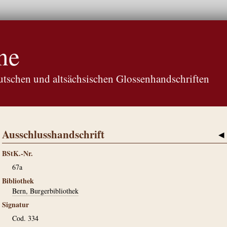
ne
tschen und altsächsischen Glossenhandschriften
Ausschlusshandschrift
◀
BStK.-Nr.
67a
Bibliothek
Bern, Burgerbibliothek
Signatur
Cod. 334