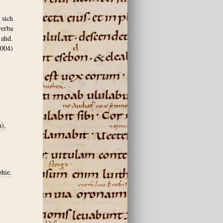
 sich
verba
ahd.
2004)
),
phie.