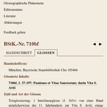
Glossographische Phänomene
Editionsstatus
Literatur
Abkürzungen
Feedback geben
BStK.-Nr. 710bf
◀
▶
GLOSSEN
HANDSCHRIFT
Handschrift(en)
München, Bayerische Staatsbibliothek Clm 18546b
Glossierte Inhalte
710bf, f. 37-197: Passiones et Vitae Sanctorum; darin Vita S.
Aviti
Zahl und Art der Glossen
Textglossierung: 1 Interlinearglosse (f. 163v) von einer Hand
möglicherweise des 11. Jahrhunderts zur Vita S. Aviti; einige