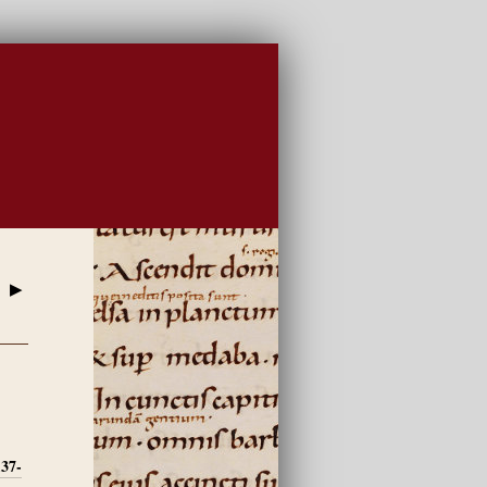
▶
137-