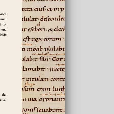
ossen
nonum
2 (p.
- und
ierte
n der
erter