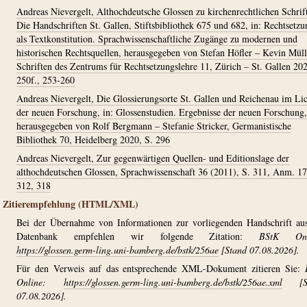
Andreas Nievergelt, Althochdeutsche Glossen zu kirchenrechtlichen Schrif
Die Handschriften St. Gallen, Stiftsbibliothek 675 und 682, in: Rechtsetzu
als Textkonstitution. Sprachwissenschaftliche Zugänge zu modernen und
historischen Rechtsquellen, herausgegeben von Stefan Höfler – Kevin Müll
Schriften des Zentrums für Rechtsetzungslehre 11, Zürich – St. Gallen 20
250f., 253-260
Andreas Nievergelt, Die Glossierungsorte St. Gallen und Reichenau im Li
der neuen Forschung, in: Glossenstudien. Ergebnisse der neuen Forschung,
herausgegeben von Rolf Bergmann – Stefanie Stricker, Germanistische
Bibliothek 70, Heidelberg 2020, S. 296
Andreas Nievergelt, Zur gegenwärtigen Quellen- und Editionslage der
althochdeutschen Glossen, Sprachwissenschaft 36 (2011), S. 311, Anm. 17
312, 318
Zitierempfehlung (HTML/XML)
Bei der Übernahme von Informationen zur vorliegenden Handschrift au
Datenbank empfehlen wir folgende Zitation:
BStK Onl
https://glossen.germ-ling.uni-bamberg.de/bstk/256ae
[Stand 07.08.2026].
Für den Verweis auf das entsprechende XML-Dokument zitieren Sie:
Online:
https://glossen.germ-ling.uni-bamberg.de/bstk/256ae.xml
[St
07.08.2026].