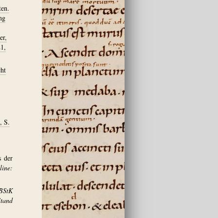
ten.
ng
er,
21,
cht
, S.
s der
ine:
BStK
and