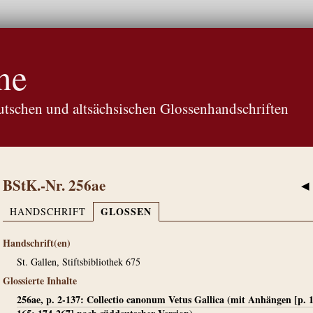
ne
tschen und altsächsischen Glossenhandschriften
BStK.-Nr. 256ae
◀
GLOSSEN
HANDSCHRIFT
Handschrift(en)
St. Gallen, Stiftsbibliothek 675
Glossierte Inhalte
256ae, p. 2-137: Collectio canonum Vetus Gallica (mit Anhängen [p. 