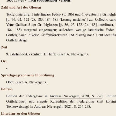
165; 174-267] nach süddeutscher Version)
Zahl und Art der Glossen
Textglossierung: 1 interlineare Feder- (p. 186) und 6, eventuell 7 Griffelgl
[p. 36, 92, 122 (2), 183, 184, 185 (Lesung unsicher)] zur Collectio ca
Vetus Gallica; 5 der Griffelglossen [p. 36, 92, 122 (2), 183] interlinear, 
184, 185) marginal eingetragen; außerdem wenige lateinische Feder
Griffelglossen, diverse Griffelkorrekturen und bislang noch nicht identifiz
Griffeleinträge.
Zeit
9. Jahrhundert, eventuell 1. Hälfte (nach A. Nievergelt).
Ort
-
Sprachgeographische Einordnung
Obdt. (nach A. Nievergelt).
Edition
Edition der Federglosse in
Andreas Nievergelt, 2020, S. 296
; Editio
Griffelglossen und erneute Kurzedition der Federglosse (mit korrigi
Textzuweisung) in
Andreas Nievergelt, 2021, S. 254-258
.
Literatur zu den Glossen