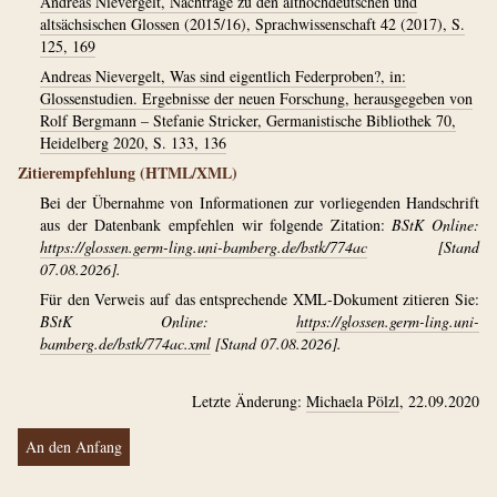
Andreas Nievergelt, Nachträge zu den althochdeutschen und
altsächsischen Glossen (2015/16), Sprachwissenschaft 42 (2017), S.
125, 169
Andreas Nievergelt, Was sind eigentlich Federproben?, in:
Glossenstudien. Ergebnisse der neuen Forschung, herausgegeben von
Rolf Bergmann – Stefanie Stricker, Germanistische Bibliothek 70,
Heidelberg 2020, S. 133, 136
Zitierempfehlung (HTML/XML)
Bei der Übernahme von Informationen zur vorliegenden Handschrift
aus der Datenbank empfehlen wir folgende Zitation:
BStK Online:
https://glossen.germ-ling.uni-bamberg.de/bstk/774ac
[Stand
07.08.2026].
Für den Verweis auf das entsprechende XML-Dokument zitieren Sie:
BStK Online:
https://glossen.germ-ling.uni-
bamberg.de/bstk/774ac.xml
[Stand 07.08.2026].
Letzte Änderung:
Michaela Pölzl
, 22.09.2020
An den Anfang