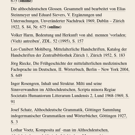
online
675
(
)
Die althochdeutschen Glossen. Gesammelt und bearbeitet von Elias
Steinmeyer und Eduard Sievers, V. Ergänzungen und
Untersuchungen, Unveränderter Nachdruck 1969, Dublin – Zürich
online
1922, S. 84, Nr. 675
(
)
Volker Harm, Bedeutung und Herkunft von ahd. mennen 'vorladen;
(Vieh) antreiben', ZDL. 52 (1995), S. 157
Leo Cunibert Mohlberg, Mittelalterliche Handschriften, Katalog der
Handschriften der Zentralbibliothek Zürich 1, Zürich 1952, S. 183
Jörg Riecke, Die Frühgeschichte der mittelalterlichen medizinischen
Fachsprache im Deutschen, II. Wörterbuch, Berlin – New York 2004,
S. 649
Inger Rosengren, Inhalt und Struktur. Milti und seine
Sinnverwandten im Althochdeutschen, Scripta minora Regiae
Societatis Humaniorum Litterarum Lundensis 2, Lund 1968-1969, S.
91
Josef Schatz, Althochdeutsche Grammatik, Göttinger Sammlung
indogermanischer Grammatiken und Wörterbücher, Göttingen 1927,
S. 3
Lothar Voetz, Komposita auf -man im Althochdeutschen,