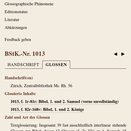
Glossographische Phänomene
Editionsstatus
Literatur
Abkürzungen
Feedback geben
BStK.-Nr. 1013
◀
▶
GLOSSEN
HANDSCHRIFT
Handschrift(en)
Zürich, Zentralbibliothek Ms. Rh. 56
Glossierte Inhalte
1013, f. 1r-81r: Bibel, 1. und 2. Samuel (vorne unvollständig)
1013, f. 82r-168v: Bibel, 1. und 2. Könige
Zahl und Art der Glossen
Textglossierung: Insgesamt 39 fast ausschließlich interlinear stehende
Glossen zur Bibel; davon 12 Glossen (f. 7v-32r) zu 1. Samuel; 15