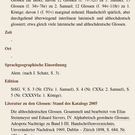
Glossen (f. 34v-76r) zu 2. Samuel; 12 Glossen (f. 94v-118r) zu 1.
Könige; davon 1 (f. 91v) marginal stehend; Handschrift spärlich, aber
durchgehend überwiegend interlinear lateinisch und althochdeutsch
glossiert; etwa gleich viele lateinische und althochdeutsche Glossen.
Zeit
-
Ort
-
Sprachgeographische Einordnung
Alem. (nach J. Schatz, S. 3).
Edition
StSG. V, S. 3 (Nr. CIVa: 1. Samuel), S. 4 (Nr. CXXa: 2. Samuel), S.
5 (Nr. CXXXVIa: 1. Könige).
Literatur zu den Glossen: Stand des Katalogs 2005
Die althochdeutschen Glossen. Gesammelt und bearbeitet von Elias
Steinmeyer und Eduard Sievers, IV. Alphabetisch geordnete Glossare.
Adespota Nachträge zu Band I-III. Handschriftenverzeichnis,
Unveränderter Nachdruck 1969, Dublin – Zürich 1898, S. 684, Nr.