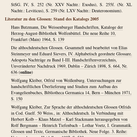
StSG. IV, S. 252 (Nr. XXV Nachtr.: Exodus), S. 255f. (Nr. XL
Nachtr.: Leviticus), S. 259 (Nr. LXV Nachtr.: Deuteronomium).
Literatur zu den Glossen: Stand des Katalogs 2005
Hans Butzmann, Die Weissenburger Handschriften, Kataloge der
Herzog-August-Bibliothek Wolfenbüttel. Die neue Reihe 10,
Frankfurt (Main) 1964, S. 139
Die althochdeutschen Glossen. Gesammelt und bearbeitet von Elias
Steinmeyer und Eduard Sievers, IV. Alphabetisch geordnete Glossare.
Adespota Nachträge zu Band I-III. Handschriftenverzeichnis,
Unveränderter Nachdruck 1969, Dublin – Zürich 1898, S. 664, Nr.
online
636
(
)
Wolfgang Kleiber, Otfrid von Weißenburg. Untersuchungen zur
handschriftlichen Überlieferung und Studien zum Aufbau des
Evangelienbuches, Bibliotheca Germanica 14, Bern – München 1971,
S. 150
Wolfgang Kleiber, Zur Sprache der althochdeutschen Glossen Otfrids
in Cod. Guelf. 50 Weiss., in: Althochdeutsch. In Verbindung mit
Herbert Kolb – Klaus Matzel – Karl Stackmann herausgegeben von
Rolf Bergmann – Heinrich Tiefenbach – Lothar Voetz, I. Grammatik.
Glossen und Texte, Germanische Bibliothek. Neue Folge. 3. Reihe: