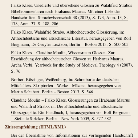
Falko Klaes, Unedierte und übersehene Glossen zu Walahfrid Strabos
Bibelkommentaren nach Hrabanus Maurus. Mit einer Liste der
Handschriften, Sprachwissenschaft 38 (2013), S. 173, Anm. 13, S.
178, Anm. 37, S. 188, 206
Falko Klaes, Walahfrid Strabo. Althochdeutsche Glossierung, in:
Althochdeutsche und altsächsische Literatur, herausgegeben von Rolf
Bergmann, De Gruyter Lexikon, Berlin – Boston 2013, S. 500-505
Falko Klaes – Claudine Moulin, Wissensraum Glossen. Zur
Erschließung der althochdeutschen Glossen zu Hrabanus Maurus,
Archa Verbi, Yearbook for the Study of Medieval Theology 4 (2007),
S. 76
Norbert Kössinger, Weißenburg, in: Schreiborte des deutschen
Mittelalters. Skriptorien - Werke - Mäzene, herausgegeben von
Martin Schubert, Berlin – Boston 2013, S. 546
Claudine Moulin – Falko Klaes, Glossierungen zu Hrabanus Maurus
und Walahfrid Strabo, in: Die althochdeutsche und altsächsische
Glossographie. Ein Handbuch, I, herausgegeben von Rolf Bergmann
– Stefanie Stricker, Berlin – New York 2009, S. 577-582
Zitierempfehlung (HTML/XML)
Bei der Übernahme von Informationen zur vorliegenden Handschrift