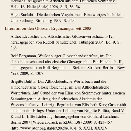
Hermaea. Ausgewählte Arbeiten aus dem Deutschen Seminar zu
Halle 16, Halle (Saale) 1926, S. 5, 36, 54
Hugo Suolahti, Die deutschen Vogelnamen. Eine wortgeschichtliche
Untersuchung, Straßburg 1909, S. 523
Literatur zu den Glossen: Ergänzungen seit 2005
Althochdeutscher und Altsächsischer Glossenwortschatz, 1-12,
herausgegeben von Rudolf Schützeichel, Tübingen 2004, Bd. 9, S.
368
Rolf Bergmann, Weißenburger Glossenhandschriften, in: Die
althochdeutsche und altsächsische Glossographie. Ein Handbuch, II,
herausgegeben von Rolf Bergmann – Stefanie Stricker, Berlin – New
York 2009, S. 1307
Brigitte Bulitta, Das Althochdeutsche Wörterbuch und die
althochdeutsche Glossenforschung, in: Das Althochdeutsche
Wörterbuch. Auf Grund der von Elias von Steinmeyer hinterlassenen
Sammlungen in Auftrag der Sächsischen Akademie der
Wissenschaften zu Leipzig. Begründet von Elisabeth Karg-Gasterstädt
und Theodor Frings. Unter der Leitung von Brigitte Bulitta, Band V,
K und L, Elfte Lieferung, herausgegeben von Gotthard Lerchner,
Berlin 2007 [Wiederabdruck in ZDA. 138 (2009) S. 423-457
(http://www.jstor.org/stable/20658670)], S. XXII, XXXIV