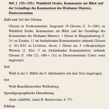
969, f. 135v-155v: Walahfrid Strabo, Kommentar zur Bibel (auf
der Grundlage des Kommentars des Hrabanus Maurus),
Deuteronomium
Zahl und Art der Glossen
Glossen in Textkommentar: Insgesamt 19 Glossen (f. 3v-148v) zu
Walahfrid Strabo, Kommentare zur Bibel (auf der Grundlage des
Kommentars des Hrabanus Maurus); 1 Glosse in Marginaleintrag (f.
3v) zu Exodus; 11 im fortlaufenden Kommentartext stehende Glossen
(f. 81v-83r) zu Leviticus, davon 1 Glosse aus 3 volkssprachigen
Wörtern (f. 82r); 5 im fortlaufenden Kommentartext stehende
Glossen [f. 140r (2), 148r-v (3)] zu Deuteronomium; Codex sonst
unglossiert.
Zeit
Wohl in der 2. Hälfte des 9. Jahrhunderts mit dem Text eingetragen.
Ort
Wohl Benediktinerabtei Weißenburg.
Sprachgeographische Einordnung
Alem.-südrhfrk. (nach H. Reutercrona, S. 57).
Edition