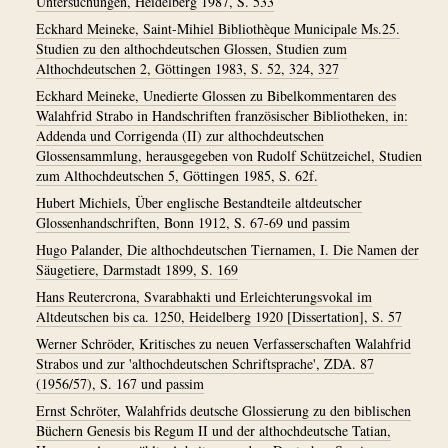
Untersuchungen, Heidelberg 1987, S. 533
Eckhard Meineke, Saint-Mihiel Bibliothèque Municipale Ms.25.
Studien zu den althochdeutschen Glossen, Studien zum
Althochdeutschen 2, Göttingen 1983, S. 52, 324, 327
Eckhard Meineke, Unedierte Glossen zu Bibelkommentaren des
Walahfrid Strabo in Handschriften französischer Bibliotheken, in:
Addenda und Corrigenda (II) zur althochdeutschen
Glossensammlung, herausgegeben von Rudolf Schützeichel, Studien
zum Althochdeutschen 5, Göttingen 1985, S. 62f.
Hubert Michiels, Über englische Bestandteile altdeutscher
Glossenhandschriften, Bonn 1912, S. 67-69 und passim
Hugo Palander, Die althochdeutschen Tiernamen, I. Die Namen der
Säugetiere, Darmstadt 1899, S. 169
Hans Reutercrona, Svarabhakti und Erleichterungsvokal im
Altdeutschen bis ca. 1250, Heidelberg 1920 [Dissertation], S. 57
Werner Schröder, Kritisches zu neuen Verfasserschaften Walahfrid
Strabos und zur 'althochdeutschen Schriftsprache', ZDA. 87
(1956/57), S. 167 und passim
Ernst Schröter, Walahfrids deutsche Glossierung zu den biblischen
Büchern Genesis bis Regum II und der althochdeutsche Tatian,