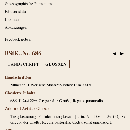
Glossographische Phänomene
Editionsstatus
Literatur
Abkürzungen
Feedback geben
BStK.-Nr. 686
◀
▶
GLOSSEN
HANDSCHRIFT
Handschrift(en)
München, Bayerische Staatsbibliothek Clm 23450
Glossierte Inhalte
686, f. 2r-122v: Gregor der Große, Regula pastoralis
Zahl und Art der Glossen
Textglossierung: 6 Interlinearglossen [f. 6r, 9r, 18v, 112v (3)] zu
Gregor der Große, Regula pastoralis; Codex sonst unglossiert.
Zeit