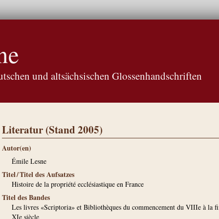
ne
tschen und altsächsischen Glossenhandschriften
Literatur (Stand 2005)
Autor(en)
Émile Lesne
Titel / Titel des Aufsatzes
Histoire de la propriété ecclésiastique en France
Titel des Bandes
Les livres «Scriptoria» et Bibliothèques du commencement du VIIIe à la f
XIe siècle